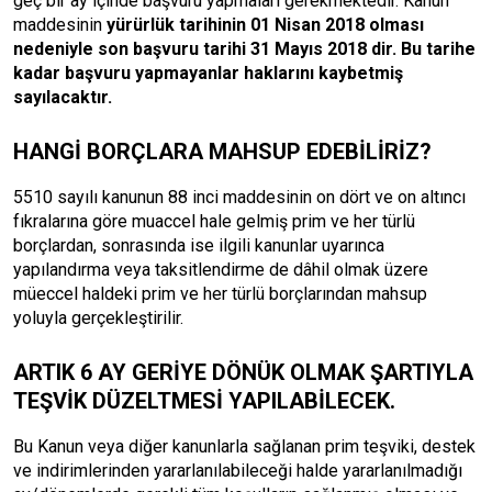
geç bir ay içinde başvuru yapmaları gerekmektedir. Kanun
maddesinin
yürürlük tarihinin 01 Nisan 2018 olması
nedeniyle son başvuru tarihi 31 Mayıs 2018 dir. Bu tarihe
kadar başvuru yapmayanlar haklarını kaybetmiş
sayılacaktır.
HANGİ BORÇLARA MAHSUP EDEBİLİRİZ?
5510 sayılı kanunun 88 inci maddesinin on dört ve on altıncı
fıkralarına göre muaccel hale gelmiş prim ve her türlü
borçlardan, sonrasında ise ilgili kanunlar uyarınca
yapılandırma veya taksitlendirme de dâhil olmak üzere
müeccel haldeki prim ve her türlü borçlarından mahsup
yoluyla gerçekleştirilir.
ARTIK 6 AY GERİYE DÖNÜK OLMAK ŞARTIYLA
TEŞVİK DÜZELTMESİ YAPILABİLECEK.
Bu Kanun veya diğer kanunlarla sağlanan prim teşviki, destek
ve indirimlerinden yararlanılabileceği halde yararlanılmadığı