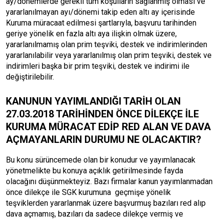
ay/dönemlerde gerekli tüm koşulların sağlanmış olması ve
yararlanılmayan ayı/dönemi takip eden altı ay içerisinde
Kuruma müracaat edilmesi şartlarıyla, başvuru tarihinden
geriye yönelik en fazla altı aya ilişkin olmak üzere,
yararlanılmamış olan prim teşviki, destek ve indirimlerinden
yararlanılabilir veya yararlanılmış olan prim teşviki, destek ve
indirimleri başka bir prim teşviki, destek ve indirimi ile
değiştirilebilir.
KANUNUN YAYIMLANDIĞI TARİH OLAN
27.03.2018 TARİHİNDEN ÖNCE DİLEKÇE İLE
KURUMA MÜRACAT EDİP RED ALAN VE DAVA
AÇMAYANLARIN DURUMU NE OLACAKTIR?
Bu konu sürüncemede olan bir konudur ve yayımlanacak
yönetmelikte bu konuya açıklık getirilmesinde fayda
olacağını düşünmekteyiz. Bazı firmalar kanun yayımlanmadan
önce dilekçe ile SGK kurumuna geçmişe yönelik
teşviklerden yararlanmak üzere başvurmuş bazıları red alıp
dava açmamış, bazıları da sadece dilekçe vermiş ve