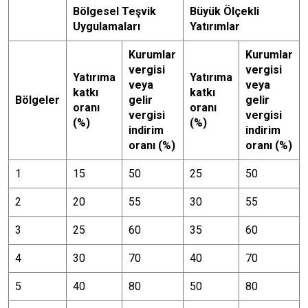
Bölgesel Teşvik
Büyük Ölçekli
Uygulamaları
Yatırımlar
Kurumlar
Kurumlar
vergisi
vergisi
Yatırıma
Yatırıma
veya
veya
katkı
katkı
Bölgeler
gelir
gelir
oranı
oranı
vergisi
vergisi
(%)
(%)
indirim
indirim
oranı (%)
oranı (%)
1
15
50
25
50
2
20
55
30
55
3
25
60
35
60
4
30
70
40
70
5
40
80
50
80