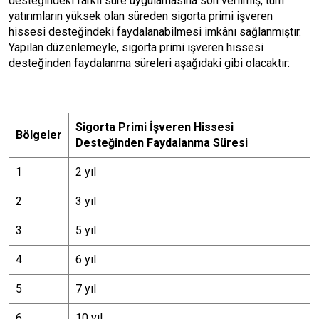
desteğindeki farklı süre uygulamasına son verilmiş, tüm
yatırımların yüksek olan süreden sigorta primi işveren
hissesi desteğindeki faydalanabilmesi imkânı sağlanmıştır.
Yapılan düzenlemeyle, sigorta primi işveren hissesi
desteğinden faydalanma süreleri aşağıdaki gibi olacaktır:
Sigorta Primi İşveren Hissesi
Bölgeler
Desteğinden Faydalanma Süresi
1
2 yıl
2
3 yıl
3
5 yıl
4
6 yıl
5
7 yıl
6
10 yıl