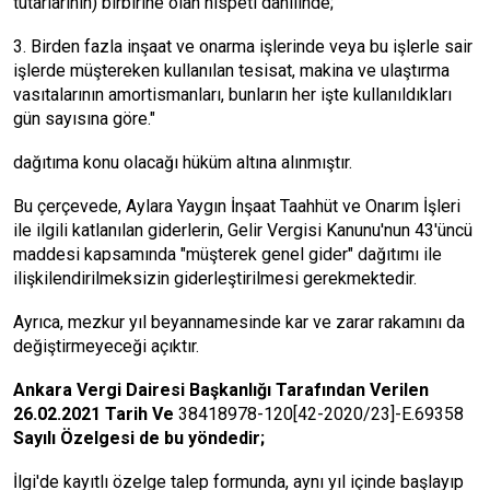
tutarlarının) birbirine olan nispeti dahilinde;
3. Birden fazla inşaat ve onarma işlerinde veya bu işlerle sair
işlerde müştereken kullanılan tesisat, makina ve ulaştırma
vasıtalarının amortismanları, bunların her işte kullanıldıkları
gün sayısına göre."
dağıtıma konu olacağı hüküm altına alınmıştır.
Bu çerçevede, Aylara Yaygın İnşaat Taahhüt ve Onarım İşleri
ile ilgili katlanılan giderlerin, Gelir Vergisi Kanunu'nun 43'üncü
maddesi kapsamında "müşterek genel gider" dağıtımı ile
ilişkilendirilmeksizin giderleştirilmesi gerekmektedir.
Ayrıca, mezkur yıl beyannamesinde kar ve zarar rakamını da
değiştirmeyeceği açıktır.
Ankara Vergi Dairesi Başkanlığı Tarafından Verilen
26.02.2021 Tarih Ve
38418978-120[42-2020/23]-E.69358
Sayılı Özelgesi de bu yöndedir;
İlgi'de kayıtlı özelge talep formunda, aynı yıl içinde başlayıp