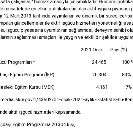
sıfta çalışanlar “ bulmak amacıyla çalışmaktadır. Ekonomi politik
 ile mücadelede en etkin politikalardan olan aktif işgücü piyasası p
lar 12 Mart 2013 tarihinde yayımlanan ve dinamik bir süreç içerisin
apılan güncellemeler ile aktif işgücü hizmetleri yönetmeliği esasla
ması, işgücü piyasasına uyumlarının sağlanması, deneyim sahibi o
arının sağlanması amaçları ile yaygın ve etkili bir şekilde uygula
21 Ocak Payı (%)
f İşgücü Programları * 24.465 100 
şı Eğitim Programı (İEP) 20.304 83%
eki Eğitim Kursu (MEK) 4.161 7%
//media.iskur.gov.tr/43602/01-ocak-2021-aylik-i-statistik-bu-lten
ında aktif işgücü hizmetleri kapsamında;
İşbaşı Eğitim Programına 20.304 kişi,