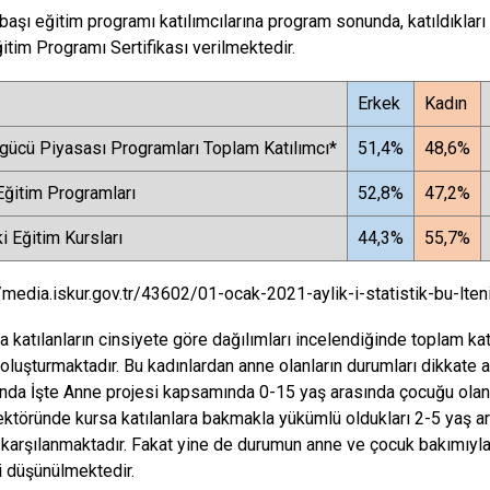
şbaşı eğitim programı katılımcılarına program sonunda, katıldıkları 
ğitim Programı Sertifikası verilmektedir.
Erkek
Kadın
şgücü Piyasası Programları Toplam Katılımcı*
51,4%
48,6%
Eğitim Programları
52,8%
47,2%
 Eğitim Kursları
44,3%
55,7%
//media.iskur.gov.tr/43602/01-ocak-2021-aylik-i-statistik-bu-lten
 katılanların cinsiyete göre dağılımları incelendiğinde toplam katı
 oluşturmaktadır. Bu kadınlardan anne olanların durumları dikkate 
da İşte Anne projesi kapsamında 0-15 yaş arasında çocuğu olanl
ektöründe kursa katılanlara bakmakla yükümlü oldukları 2-5 yaş ar
karşılanmaktadır. Fakat yine de durumun anne ve çocuk bakımıyla 
i düşünülmektedir.