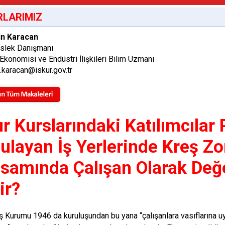
LARIMIZ
in Karacan
eslek Danışmanı
Ekonomisi ve Endüstri İlişkileri Bilim Uzmanı
n.karacan@iskur.gov.tr
ur Kurslarındaki Katılımcılar
ulayan İş Yerlerinde Kreş Z
samında Çalışan Olarak Değe
ir?
İş Kurumu 1946 da kuruluşundan bu yana “çalışanlara vasıflarına uyg