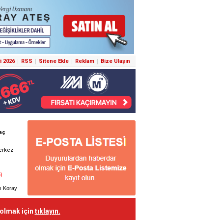
i 2026
RSS
Sitene Ekle
Reklam
Bize Ulaşın
 olmak için
tıklayın.