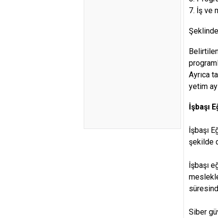
7. İş ve
Şeklinde 
Belirtil
programl
Ayrıca ta
yetim ay
İşbaşı 
İşbaşı E
şekilde 
İşbaşı eğ
meslekle
süresind
Siber gü