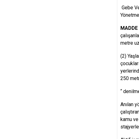
Gebe Vey
Yönetmel
MADDE 
çalışanl
metre uz
(2) Yaşl
çocuklar
yerlerind
250 metr
“ denilm
Anılan y
çalıştır
kamu ve ö
stajyerl