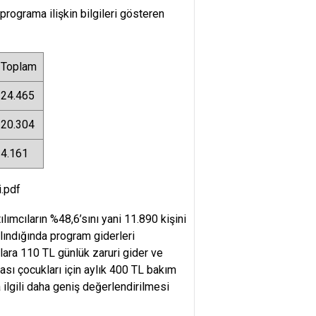
programa ilişkin bilgileri gösteren
Toplam
24.465
20.304
4.161
i.pdf
lımcıların %48,6’sını yani 11.890 kişini
alındığında program giderleri
ara 110 TL günlük zaruri gider ve
ası çocukları için aylık 400 TL bakım
ilgili daha geniş değerlendirilmesi