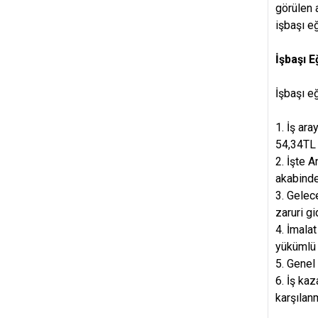
görülen 
işbaşı e
İşbaşı 
İşbaşı e
1. İş ar
54,34TL 
2. İşte 
akabinde
3. Gelec
zaruri g
4. İmala
yükümlü 
5. Genel 
6. İş ka
karşılan