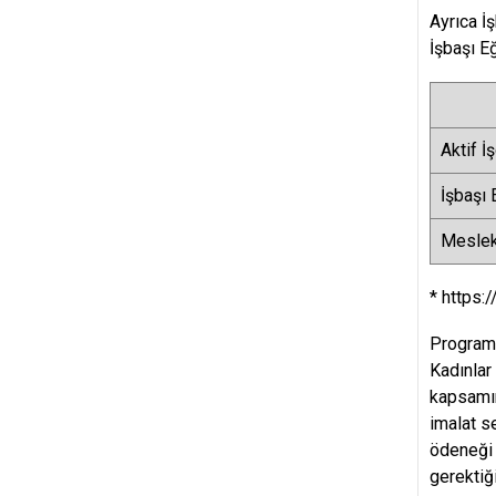
Ayrıca İ
İşbaşı E
Aktif İ
İşbaşı 
Mesleki
* https:
Programa
Kadınlar
kapsamın
imalat s
ödeneği 
gerektiğ