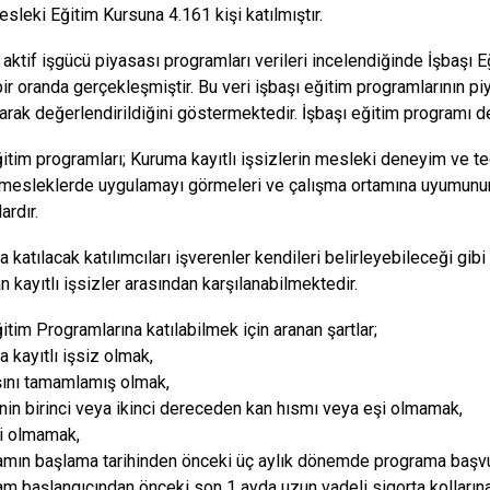
sleki Eğitim Kursuna 4.161 kişi katılmıştır.
 aktif işgücü piyasası programları verileri incelendiğinde İşbaşı 
ir oranda gerçekleşmiştir. Bu veri işbaşı eğitim programlarının p
arak değerlendirildiğini göstermektedir. İşbaşı eğitim programı de
ğitim programları; Kuruma kayıtlı işsizlerin mesleki deneyim ve te
ı mesleklerde uygulamayı görmeleri ve çalışma ortamına uyumun
ardır.
 katılacak katılımcıları işverenler kendileri belirleyebileceği gi
n kayıtlı işsizler arasından karşılanabilmektedir.
itim Programlarına katılabilmek için aranan şartlar;
 kayıtlı işsiz olmak,
şını tamamlamış olmak,
enin birinci veya ikinci dereceden kan hısmı veya eşi olmamak,
i olmamak,
amın başlama tarihinden önceki üç aylık dönemde programa başvu
am başlangıcından önceki son 1 ayda uzun vadeli sigorta kollarına