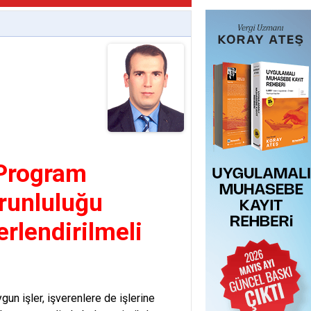
 Program
orunluluğu
rlendirilmeli
un işler, işverenlere de işlerine