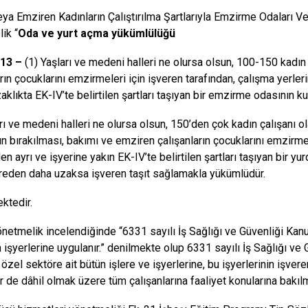
a Emziren Kadınların Çalıştırılma Şartlarıyla Emzirme Odaları Ve
ik “
Oda ve yurt açma yükümlülüğü
13 –
(1) Yaşları ve medeni halleri ne olursa olsun, 100-150 kadın 
arın çocuklarını emzirmeleri için işveren tarafından, çalışma yerle
aklıkta EK-IV’te belirtilen şartları taşıyan bir emzirme odasının k
arı ve medeni halleri ne olursa olsun, 150’den çok kadın çalışanı o
ın bırakılması, bakımı ve emziren çalışanların çocuklarını emzirmel
en ayrı ve işyerine yakın EK-IV’te belirtilen şartları taşıyan bir yu
eden daha uzaksa işveren taşıt sağlamakla yükümlüdür.
ektedir.
önetmelik incelendiğinde “6331 sayılı İş Sağlığı ve Güvenliği Ka
an işyerlerine uygulanır.” denilmekte olup 6331 sayılı İş Sağlığı v
zel sektöre ait bütün işlere ve işyerlerine, bu işyerlerinin işveren
er de dâhil olmak üzere tüm çalışanlarına faaliyet konularına bakıl