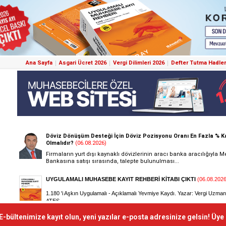
Ana Sayfa
Asgari Ücret 2026
Vergi Dilimleri 2026
Defter Tutma Hadler
E-bültenimize kayıt olun, yeni yazılar e-posta adresinize gelsin! Üye