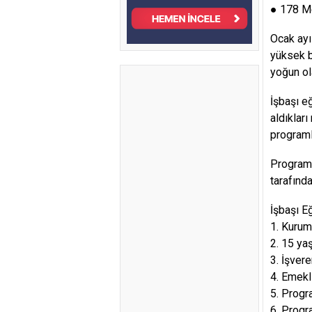
● 178 Me
Ocak ayı
yüksek b
yoğun ol
İşbaşı e
aldıklar
programl
Programa
tarafında
İşbaşı Eğ
1. Kuruma
2. 15 ya
3. İşver
4. Emekl
5. Progr
6. Progr