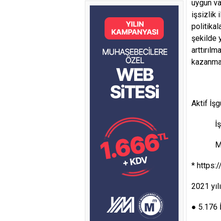
uygun va
işsizlik
politika
şekilde y
arttırıl
kazanmal
20
Akti
İşba
Mesl
* https:
2021 yıl
● 5.176 