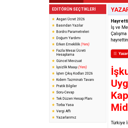
YAZAR
EDİTÖRÜN SEÇTİKLERİ
Asgari Ücret 2026
Hayrett
Basından Yazılar
İş ve M
Bordro Parametreleri
Çalışma 
Doğum Yardımı
hayretti
Erken Emeklilik
(Yeni)
Fazla Mesai Ücreti
Hesaplama
Güncel Mevzuat
İşsizlik Maaşı
(Yeni)
İşk
İşten Çıkış Kodları 2026
Kıdem Tazminatı Tavanı
Uyg
Pratik Bilgiler
Kap
Soru-Cevap
Tek Düzen Hesap Planı
Mid
Torba Yasa
Vergi Affı
Yazarlarımız
Türkiye 