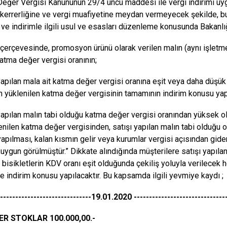
eğer Vergisi Kanununun 29/4 üncü maddesi ile vergi indirimi uy
kerrerliğine ve vergi muafiyetine meydan vermeyecek şekilde, bu
ve indirimle ilgili usul ve esasları düzenleme konusunda Bakanlı
 çerçevesinde, promosyon ürünü olarak verilen malın (aynı işletme
atma değer vergisi oranının;
 yapılan mala ait katma değer vergisi oranına eşit veya daha düş
in yüklenilen katma değer vergisinin tamamının indirim konusu yap
 yapılan malın tabi olduğu katma değer vergisi oranından yüksek 
lenilen katma değer vergisinden, satışı yapılan malın tabi olduğu 
apılması, kalan kısmın gelir veya kurumlar vergisi açısından gide
,uygun görülmüştür.” Dikkate alındığında müşterilere satışı yapılan
 bisikletlerin KDV oranı eşit olduğunda çekiliş yoluyla verilecek
e indirim konusu yapılacaktır. Bu kapsamda ilgili yevmiye kaydı ;
-------------------------------19.01.2020 -------------------------------
ER STOKLAR 100.000,00.-