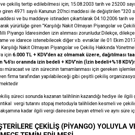
ve çekiliş tertip edilebilmesi için; 15.08.2003 tarih ve 25200 s
e giren 4971 sayılı Kanunun 20'nci maddesi ile değiştirilen "320
maddesi ve bu maddeye istinaden çıkartılarak 04.10.2006 tarih 
arak yürürlüğe giren "Karşılığı Nakit Olmayan Piyangolar ve Çeki
illi Piyango İdaresinden izin alınması zorunludur.Dilekçe, dilekçe
ame ve idarece istenebilecek diğer v.b. evraklar ile 01 Ekim 2017
e Karşılığı Nakit Olmayan Piyangolar ve Çekiliş Hakkında Yönetm
a için
6.000 TL + KDV’den az olmamak üzere, dağıtılması taa
n %6’sı oranında izin bedeli + KDV’nin (İzin bedeli+%18 KDV)
ası müracaat ve izin sürecinin tamamlanması için gereken işlemlerd
en firma tarafından yapılabileceği gibi çeşitli çekiliş organizasy
lmektedir
ekiliş süreci sonunda kazanan talihlinin kazandığı hediye ile ilgil
ntikal vergi tutarını stopaj metoduyla talihliden kesmeli ve çekili
 akşamına kadar ilgili vergi dairesine beyan etmeli ve aynı süre i
ŞTERİLERE ÇEKİLİŞ (PİYANGO) YOLUYLA V