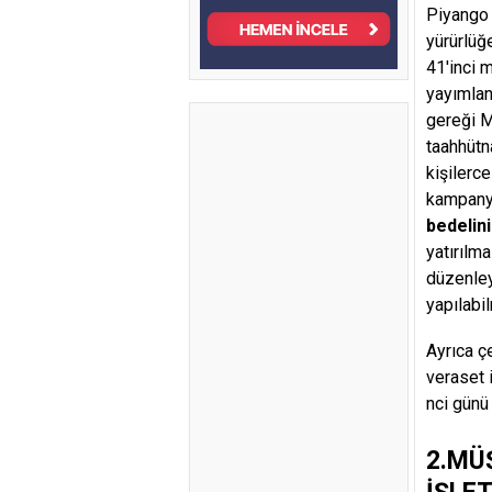
Piyango 
yürürlüğ
41'inci 
yayımlan
gereği M
taahhütn
kişilerc
kampany
bedelini
yatırılm
düzenley
yapılabi
Ayrıca ç
veraset i
nci günü
2.MÜ