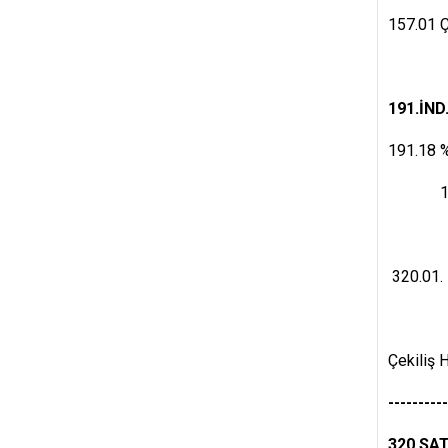
157.01 Ç
100.
191.İN
191.18 %
18.00
320.
320.01. 
118.
Çekiliş 
---------
320.