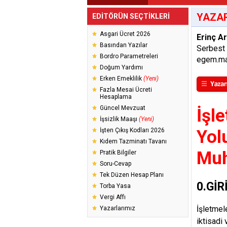
YAZAR
EDİTÖRÜN SEÇTİKLERİ
Asgari Ücret 2026
Erinç Ar
Basından Yazılar
Serbest
Bordro Parametreleri
egem.ma
Doğum Yardımı
Erken Emeklilik
(Yeni)
Fazla Mesai Ücreti
Hesaplama
Güncel Mevzuat
İşl
İşsizlik Maaşı
(Yeni)
İşten Çıkış Kodları 2026
Yol
Kıdem Tazminatı Tavanı
Muh
Pratik Bilgiler
Soru-Cevap
Tek Düzen Hesap Planı
0.GİR
Torba Yasa
Vergi Affı
İşletmel
Yazarlarımız
iktisadi 