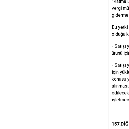
”Katma D
vergi mü
giderme 
Bu yetki
olduğu k
- Satışı
ürünü iç
- Satışı
için yük
konusu y
alınması
edilecek
işletmec
---------
157.DİĞ