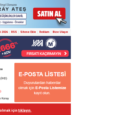
i 2026
RSS
Sitene Ekle
Reklam
Bize Ulaşın
 olmak için
tıklayın.