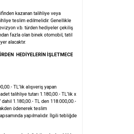
tifinden kazanan talihliye veya
hliye teslim edilmelidir. Genellikle
evizyon v.b. türden hediyeler çekiliş
dan fazla olan binek otomobil, tatil
yer alacaktır.
ÜRDEN HEDİYELERİN İŞLETMECE
,00.- TL’lik alışveriş yapan
et talihliye tutarı 1.180,00.- TL’lik x
 dahil 1.180,00.- TL den 118.000,00.-
 nakden ödenerek teslim
samında yapılmalıdır. İlgili tebliğde