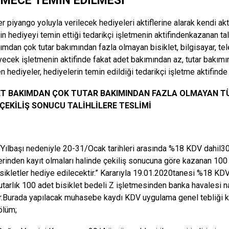
TMECE TEMİN EDİLMESİ
er piyango yoluyla verilecek hediyeleri aktiflerine alarak kendi ak
n hediyeyi temin ettiği tedarikçi işletmenin aktifindenkazanan tali
ımdan çok tutar bakımından fazla olmayan bisiklet, bilgisayar, tel
ecek işletmenin aktifinde fakat adet bakımından az, tutar bakımın
en hediyeler, hediyelerin temin edildiği tedarikçi işletme aktifinde 
DET BAKIMDAN ÇOK TUTAR BAKIMINDAN FAZLA OLMAYAN T
 ÇEKİLİŞ SONUCU TALİHLİLERE TESLİMİ
“Yılbaşı nedeniyle 20-31/Ocak tarihleri arasında %18 KDV dahil300
erinden kayıt olmaları halinde çekiliş sonucuna göre kazanan 100 ad
sikletler hediye edilecektir.” Kararıyla 19.01.2020tanesi %18 KDV
utarlık 100 adet bisiklet bedeli Z işletmesinden banka havalesi
ır.Burada yapılacak muhasebe kaydı KDV uygulama genel tebliği kap
ölüm;