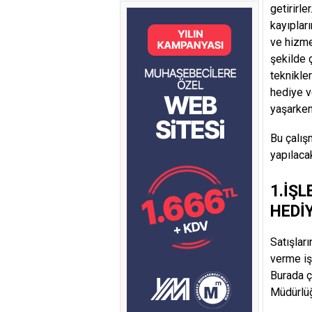
getirirl
kayıplar
ve hizme
şekilde ç
teknikler
hediye ve
yaşarken
Bu çalış
yapılaca
1.İŞ
HEDİ
Satışları
verme iş
Burada ç
Müdürlüğ