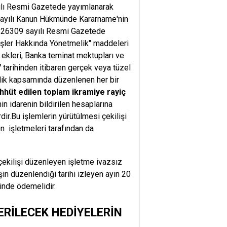
ayılı Resmi Gazetede yayımlanarak
 sayılı Kanun Hükmünde Kararname'nin
ve 26309 sayılı Resmi Gazetede
lişler Hakkında Yönetmelik" maddeleri
 ekleri, Banka teminat mektupları ve
 tarihinden itibaren gerçek veya tüzel
elik kapsamında düzenlenen her bir
hhüt edilen toplam ikramiye rayiç
nin idarenin bildirilen hesaplarına
ir.Bu işlemlerin yürütülmesi çekilişi
on işletmeleri tarafından da
i çekilişi düzenleyen işletme ivazsız
şin düzenlendiği tarihi izleyen ayın 20
çinde ödemelidir.
ERİLECEK HEDİYELERİN