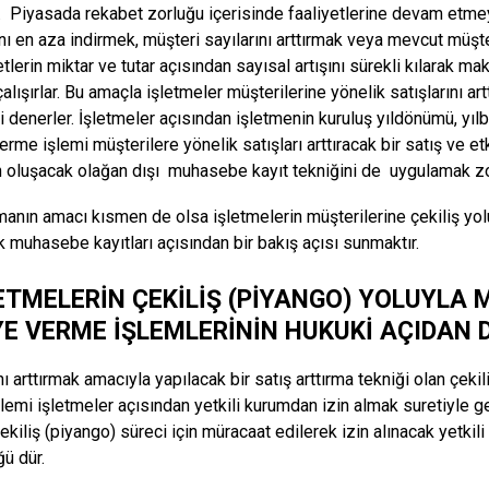
er. Piyasada rekabet zorluğu içerisinde faaliyetlerine devam etme
ını en aza indirmek, müşteri sayılarını arttırmak veya mevcut müşte
tlerin miktar ve tutar açısından sayısal artışını sürekli kılarak m
alışırlar. Bu amaçla işletmeler müşterilerine yönelik satışlarını a
i denerler. İşletmeler açısından işletmenin kuruluş yıldönümü, yılb
rme işlemi müşterilere yönelik satışları arttıracak bir satış ve et
 oluşacak olağan dışı muhasebe kayıt tekniğini de uygulamak zo
manın amacı kısmen de olsa işletmelerin müşterilerine çekiliş yo
k muhasebe kayıtları açısından bir bakış açısı sunmaktır.
LETMELERİN ÇEKİLİŞ (PİYANGO) YOLUYLA 
YE VERME İŞLEMLERİNİN HUKUKİ AÇIDAN 
nı arttırmak amacıyla yapılacak bir satış arttırma tekniği olan çek
lemi işletmeler açısından yetkili kurumdan izin almak suretiyle ger
ekiliş (piyango) süreci için müracaat edilerek izin alınacak yetkil
ü dür.