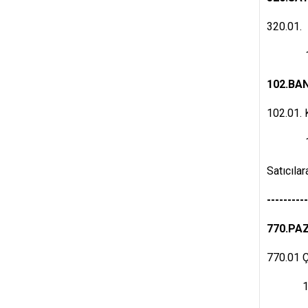
320.01. 
118.0
102
102.01. 
118.0
Satıcıla
---------
770.PA
770.01 Ç
100.0