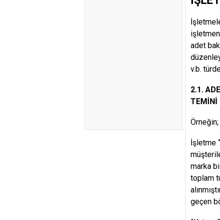
İŞLE
İşletmel
işletmeni
adet bak
düzenley
v.b. türd
2.1. A
TEMİNİ
Örneğin;
İşletme 
müşteril
marka bi
toplam t
alınmışt
geçen b