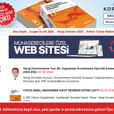
Ana Sayfa
Asgari Ücret 2026
Vergi Dilimleri 2026
Defter Tutma Hadler
!
)
E-bültenimize kayıt olun, yeni yazılar e-posta adresinize gelsin! Üye