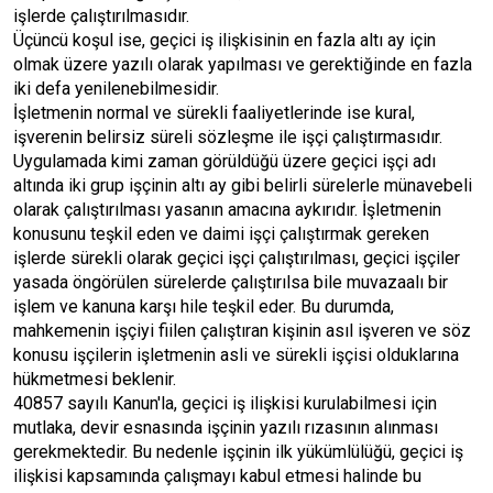
işlerde çalıştırılmasıdır.
Üçüncü koşul ise, geçici iş ilişkisinin en fazla altı ay için
olmak üzere yazılı olarak yapılması ve gerektiğinde en fazla
iki defa yenilenebilmesidir.
İşletmenin normal ve sürekli faaliyetlerinde ise kural,
işverenin belirsiz süreli sözleşme ile işçi çalıştırmasıdır.
Uygulamada kimi zaman görüldüğü üzere geçici işçi adı
altında iki grup işçinin altı ay gibi belirli sürelerle münavebeli
olarak çalıştırılması yasanın amacına aykırıdır. İşletmenin
konusunu teşkil eden ve daimi işçi çalıştırmak gereken
işlerde sürekli olarak geçici işçi çalıştırılması, geçici işçiler
yasada öngörülen sürelerde çalıştırılsa bile muvazaalı bir
işlem ve kanuna karşı hile teşkil eder. Bu durumda,
mahkemenin işçiyi fiilen çalıştıran kişinin asıl işveren ve söz
konusu işçilerin işletmenin asli ve sürekli işçisi olduklarına
hükmetmesi beklenir.
40857 sayılı Kanun'la, geçici iş ilişkisi kurulabilmesi için
mutlaka, devir esnasında işçinin yazılı rızasının alınması
gerekmektedir. Bu nedenle işçinin ilk yükümlülüğü, geçici iş
ilişkisi kapsamında çalışmayı kabul etmesi halinde bu