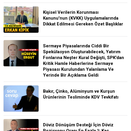
Kişisel Verilerin Korunması
Kanunu'nun (KVKK) Uygulamalarında
Dikkat Edilmesi Gereken Özet Başlıklar
Sermaye Piyasalarında Ciddi Bir
Spekülasyon Oluşturabilecek, Yatırım
Fonlarına Neşter Kural Değişti, SPK’dan
Kritik Hamle Haberlerine Sermaye
Piyasası Kurulundan Yalanlama Ve
Yerinde Bir Açıklama Geldi
Bakır, Çinko, Alüminyum ve Kurşun
Ürünlerinin Tesliminde KDV Tevkifatı
Döviz Dönüşüm Desteği İçin Döviz
Pozisyonu Oranı En Fazla % Kaç