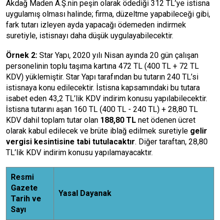
Akdağ Maden A.Ş.nin peşin olarak ödediği 312 TL’ye istisna
uygulamış olması halinde; firma, düzeltme yapabileceği gibi,
fark tutarı izleyen ayda yapacağı ödemeden indirmek
suretiyle, istisnayı daha düşük uygulayabilecektir.
Örnek 2:
Star Yapı, 2020 yılı Nisan ayında 20 gün çalışan
personelinin toplu taşıma kartına 472 TL (400 TL + 72 TL
KDV) yüklemiştir. Star Yapı tarafından bu tutarın 240 TL’si
istisnaya konu edilecektir. İstisna kapsamındaki bu tutara
isabet eden 43,2 TL’lik KDV indirim konusu yapılabilecektir.
İstisna tutarını aşan 160 TL (400 TL - 240 TL) + 28,80 TL
KDV dahil toplam tutar olan
188,80 TL
net ödenen ücret
olarak kabul edilecek ve brüte iblağ edilmek suretiyle
gelir
vergisi kesintisine tabi tutulacaktır
. Diğer taraftan, 28,80
TL’lik KDV indirim konusu yapılamayacaktır.
Resmi
Gazete
Yasal Dayanak
Tarih ve
Sayı