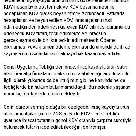
nedenle ihraç kaydıyla ürün satanlar, düzenledikleri faturada
KDV hesaplayıp göstermek ve KDV beyannamesi ile
hesaplanan KDV olarak beyan etmek zorundadır. Faturada
hesaplanan ve beyan edilen KDV, ihracatçıdan tahsil
edilmediğinden ödenmesi gereken KDV çıkması durumunda
ödenecek KDV tutarı, tecil edilmekte ve ihracatın
gerçekleşmesiyle birlikte terkin edilmektedir. Ödeme
çıkmaması veya kısmen ödeme çıkması durumunda da ihraç
kaydıyla ürün satanlar iade almaya hak kazanmaktadırlar.
Genel Uygulama Tebliğinden önce, ihraç kaydıyla ürün satın
alan ihracatçı firmaların, maksimum alabileceği iade tutarı ile
ilgili olarak yukarıda da belirttiğimiz gibi ne kanunda ne de
tebliğlerde bir hüküm bulunmamaktaydı. Bu nedenle yaşanan
sorunlar, özelgelerle çözülmekteydi.
Gelir İdaresi vermiş olduğu bir özelgede; ihraç kaydıyla ürün
alan ihracatçılar için de 24 Seri No.lu KDV Genel Tebliği
uyarınca ihracat tutarının genel KDV oranıyla çarpımı suretiyle
bulunacak tutarın iade edilebileceğini belirtmiştir.