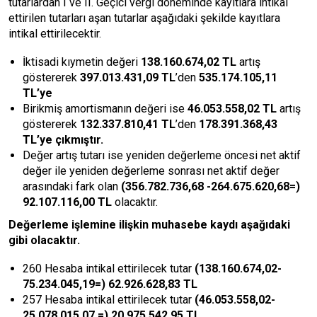
tutarlardan I ve II. Geçici vergi döneminde kayıtlara intikal
ettirilen tutarları aşan tutarlar aşağıdaki şekilde kayıtlara
intikal ettirilecektir.
İktisadi kıymetin değeri
138.160.674,02
TL
artış
göstererek
397.013.431,09
TL
’den
535.174.105,11
TL
’ye
Birikmiş amortismanın değeri ise
46.053.558,02 TL
artış
göstererek
132.337.810,41 TL
’den
178.391.368,43
TL
’ye çıkmıştır.
Değer artış tutarı ise yeniden değerleme öncesi net aktif
değer ile yeniden değerleme sonrası net aktif değer
arasındaki fark olan
(356.782.736,68 -264.675.620,68=)
92.107.116,00 TL
olacaktır.
Değerleme işlemine ilişkin muhasebe kaydı aşağıdaki
gibi olacaktır.
260 Hesaba intikal ettirilecek tutar
(138.160.674,02-
75.234.045,19=) 62.926.628,83 TL
257 Hesaba intikal ettirilecek tutar
(
46.053.558,02-
25.078.015,07 =
) 20.975.542,95 TL