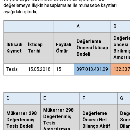
değerlemeye ilişkin hesaplamalar ile muhasebe kayıtları
aşağıdaki gibidir;
A
B
Değerl
Değerleme
İktisadi
İktisap
Faydalı
öncesi
Öncesi İktisap
Kıymet
Tarihi
Ömür
Birikmi
Bedeli
Amorti
Tesis
15.05.2018
15
397.013.431,09
132.337
D
E
F
G
Mükerrer 298
Mükerrer 298
Değerleme
Değ
Değerlenmiş
Değerlenmiş
Öncesi Net
Sonr
Tesis
Tesis Bedeli
Bilanço Aktif
Bila
Amortisman