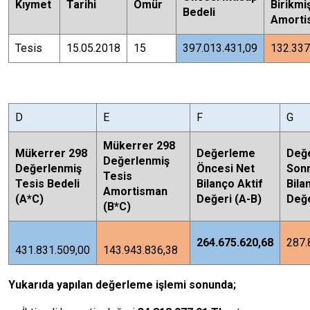
Kıymet
Tarihi
Ömür
Birikmi
Bedeli
Amorti
Tesis
15.05.2018
15
397.013.431,09
132.337
D
E
F
G
Mükerrer 298
Mükerrer 298
Değerleme
Değ
Değerlenmiş
Değerlenmiş
Öncesi Net
Sonr
Tesis
Tesis Bedeli
Bilanço Aktif
Bila
Amortisman
(A*C)
Değeri (A-B)
Değe
(B*C)
264.675.620,68
287.
431.831.509,00
143.943.836,38
Yukarıda yapılan değerleme işlemi sonunda;