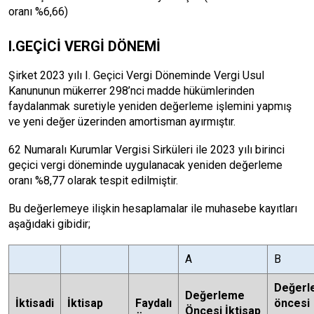
oranı %6,66)
I.GEÇİCİ VERGİ DÖNEMİ
Şirket 2023 yılı I. Geçici Vergi Döneminde Vergi Usul
Kanununun mükerrer 298’nci madde hükümlerinden
faydalanmak suretiyle yeniden değerleme işlemini yapmış
ve yeni değer üzerinden amortisman ayırmıştır.
62 Numaralı Kurumlar Vergisi Sirküleri ile 2023 yılı birinci
geçici vergi döneminde uygulanacak yeniden değerleme
oranı %8,77 olarak tespit edilmiştir.
Bu değerlemeye ilişkin hesaplamalar ile muhasebe kayıtları
aşağıdaki gibidir;
A
B
Değerl
Değerleme
İktisadi
İktisap
Faydalı
öncesi
Öncesi İktisap