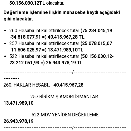
50.156.030,12TL
olacaktır.
Değerleme işlemine ilişkin muhasebe kaydı aşağıdaki
gibi olacaktır.
260 Hesaba intikal ettirilecek tutar
(75.234.045,19
-3
4.818.077,91
=)
40.415.967,28
TL
257 Hesaba intikal ettirilecek tutar
(
25.078.015,07
-
11.606.025,97
=) 13.471.989,10TL
522 Hesaba intikal ettirilecek tutar
(50.156.030,12-
23.212.051,93 =) 26.943.978,19
TL
---------------------------------------/------------------------------
---------
260. HAKLAR HESABI..
40.415.967,28
257.BİRİKMİŞ AMORTİSMANLAR ..
13.471.989,10
522 MDV YENİDEN DEĞERLEME..
26.943.978,19
---------------------------------------/------------------------------