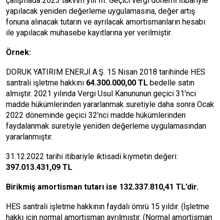
çalışmada 2023 takvim yılı III. Geçici vergi dönemi itibariyle
yapılacak yeniden değerleme uygulamasına, değer artış
fonuna alınacak tutarın ve ayrılacak amortismanların hesabı
ile yapılacak muhasebe kayıtlarına yer verilmiştir.
Örnek:
DORUK YATIRIM ENERJİ A.Ş. 15 Nisan 2018 tarihinde HES
santrali işletme hakkını
64.300.000,00 TL
bedelle satın
almıştır. 2021 yılında Vergi Usul Kanununun geçici 31’nci
madde hükümlerinden yararlanmak suretiyle daha sonra Ocak
2022 döneminde geçici 32’nci madde hükümlerinden
faydalanmak suretiyle yeniden değerleme uygulamasından
yararlanmıştır.
31.12.2022 tarihi itibariyle iktisadi kıymetin değeri:
397.013.431,09 TL
Birikmiş amortisman tutarı ise 132.337.810,41 TL’dir.
HES santrali işletme hakkının faydalı ömrü 15 yıldır. (İşletme
hakkı için normal amortisman ayrılmıştır. (Normal amortisman