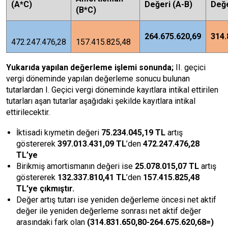
(A*C)
Değeri (A-B)
Değe
(B*C)
264.675.620,69
314.
472.247.476,28
157.415.825,48
Yukarıda yapılan değerleme işlemi sonunda;
II. geçici
vergi döneminde yapılan değerleme sonucu bulunan
tutarlardan I. Geçici vergi döneminde kayıtlara intikal ettirilen
tutarları aşan tutarlar aşağıdaki şekilde kayıtlara intikal
ettirilecektir.
İktisadi kıymetin değeri
75.234.045,19
TL
artış
göstererek
397.013.431,09
TL
’den
472.247.476,28
TL
’ye
Birikmiş amortismanın değeri ise
25.078.015,07 TL
artış
göstererek
132.337.810,41 TL
’den
157.415.825,48
TL
’ye çıkmıştır.
Değer artış tutarı ise yeniden değerleme öncesi net aktif
değer ile yeniden değerleme sonrası net aktif değer
arasındaki fark olan
(314.831.650,80-264.675.620,68=)