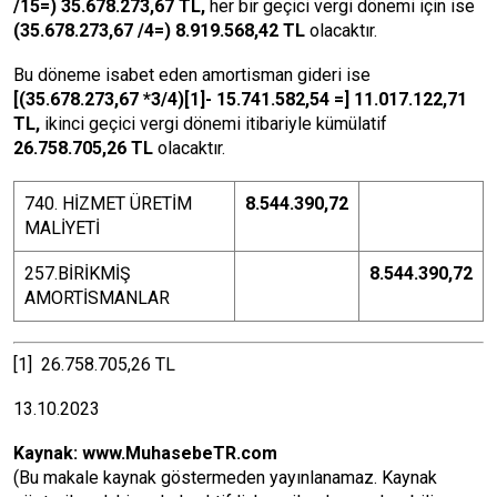
/15=) 35.678.273,67 TL,
her bir geçici vergi dönemi için ise
(35.678.273,67 /4=) 8.919.568,42 TL
olacaktır.
Bu döneme isabet eden amortisman gideri ise
[(35.678.273,67 *3/4)
[1]
- 15.741.582,54 =] 11.017.122,71
TL,
ikinci geçici vergi dönemi itibariyle kümülatif
26.758.705,26 TL
olacaktır.
740. HİZMET ÜRETİM
8.544.390,72
MALİYETİ
257.BİRİKMİŞ
8.544.390,72
AMORTİSMANLAR
[1]
26.758.705,26 TL
13.10.2023
Kaynak:
www.MuhasebeTR.com
(Bu makale kaynak göstermeden yayınlanamaz. Kaynak