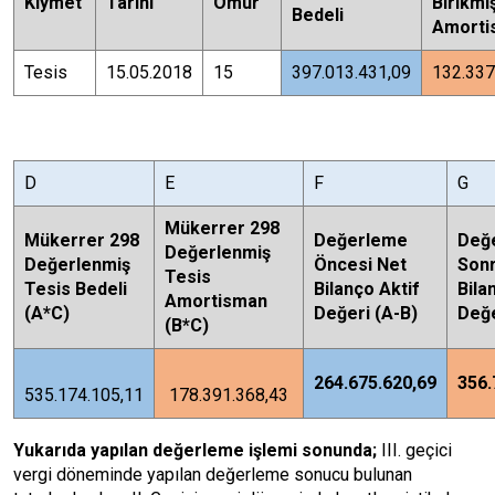
Kıymet
Tarihi
Ömür
Birikmi
Bedeli
Amorti
Tesis
15.05.2018
15
397.013.431,09
132.337
D
E
F
G
Mükerrer 298
Mükerrer 298
Değerleme
Değ
Değerlenmiş
Değerlenmiş
Öncesi Net
Sonr
Tesis
Tesis Bedeli
Bilanço Aktif
Bila
Amortisman
(A*C)
Değeri (A-B)
Değe
(B*C)
264.675.620,69
356.
535.174.105,11
178.391.368,43
Yukarıda yapılan değerleme işlemi sonunda;
III. geçici
vergi döneminde yapılan değerleme sonucu bulunan