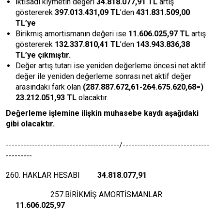
İktisadi kıymetin değeri
3
4.818.077,91
TL
artış
göstererek
397.013.431,09
TL
’den
431.831.509,00
TL
’ye
Birikmiş amortismanın değeri ise
11.606.025,97
TL
artış
göstererek
132.337.810,41 TL
’den
143.943.836,38
TL
’ye çıkmıştır.
Değer artış tutarı ise yeniden değerleme öncesi net aktif
değer ile yeniden değerleme sonrası net aktif değer
arasındaki fark olan
(287.887.672,61-264.675.620,68=)
23.212.051,93 TL
olacaktır.
Değerleme işlemine ilişkin muhasebe kaydı aşağıdaki
gibi olacaktır.
---------------------------------------/------------------------------
---------
260. HAKLAR HESABI
34.818.077,91
257.BİRİKMİŞ AMORTİSMANLAR
11.606.025,97