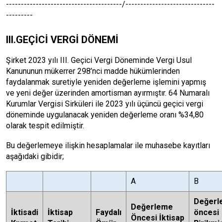
---------------------------------------/------------------------------
---------
III.GEÇİCİ VERGİ DÖNEMİ
Şirket 2023 yılı III. Geçici Vergi Döneminde Vergi Usul
Kanununun mükerrer 298’nci madde hükümlerinden
faydalanmak suretiyle yeniden değerleme işlemini yapmış
ve yeni değer üzerinden amortisman ayırmıştır. 64 Numaralı
Kurumlar Vergisi Sirküleri ile 2023 yılı üçüncü geçici vergi
döneminde uygulanacak yeniden değerleme oranı %34,80
olarak tespit edilmiştir.
Bu değerlemeye ilişkin hesaplamalar ile muhasebe kayıtları
aşağıdaki gibidir;
A
B
Değerl
Değerleme
İktisadi
İktisap
Faydalı
öncesi
Öncesi İktisap