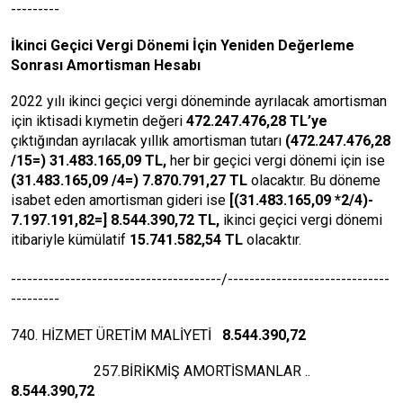
---------
İkinci Geçici Vergi Dönemi İçin Yeniden Değerleme
Sonrası Amortisman Hesabı
2022 yılı ikinci geçici vergi döneminde ayrılacak amortisman
için iktisadi kıymetin değeri
472.247.476,28 TL’ye
çıktığından ayrılacak yıllık amortisman tutarı
(472.247.476,28
/15=) 31.483.165,09 TL,
her bir geçici vergi dönemi için ise
(31.483.165,09 /4=) 7.870.791,27 TL
olacaktır.
Bu döneme
isabet eden amortisman gideri ise
[(31.483.165,09 *2/4)-
7.197.191,82=] 8.544.390,72 TL,
ikinci geçici vergi dönemi
itibariyle kümülatif
15.741.582,54 TL
olacaktır.
---------------------------------------/------------------------------
---------
740. HİZMET ÜRETİM MALİYETİ
8.544.390,72
257.BİRİKMİŞ AMORTİSMANLAR ..
8.544.390,72