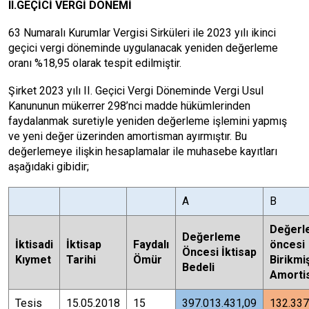
II.GEÇİCİ VERGİ DÖNEMİ
63 Numaralı Kurumlar Vergisi Sirküleri ile 2023 yılı ikinci
geçici vergi döneminde uygulanacak yeniden değerleme
oranı %18,95 olarak tespit edilmiştir.
Şirket 2023 yılı II. Geçici Vergi Döneminde Vergi Usul
Kanununun mükerrer 298’nci madde hükümlerinden
faydalanmak suretiyle yeniden değerleme işlemini yapmış
ve yeni değer üzerinden amortisman ayırmıştır. Bu
değerlemeye ilişkin hesaplamalar ile muhasebe kayıtları
aşağıdaki gibidir;
A
B
Değerl
Değerleme
İktisadi
İktisap
Faydalı
öncesi
Öncesi İktisap
Kıymet
Tarihi
Ömür
Birikmi
Bedeli
Amorti
Tesis
15.05.2018
15
397.013.431,09
132.337