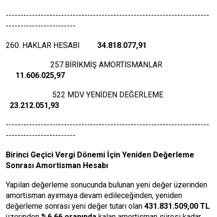
----------------------------------------------------------------------
------------------------
260. HAKLAR HESABI
34.818.077,91
257.BİRİKMİŞ AMORTİSMANLAR
11.606.025,97
522 MDV YENİDEN DEĞERLEME
23.212.051,93
----------------------------------------------------------------------
------------------------
Birinci
Geçici Vergi Dönemi İçin Yeniden Değerleme
Sonrası Amortisman Hesabı
Yapılan değerleme sonucunda bulunan yeni değer üzerinden
amortisman ayırmaya devam edileceğinden, yeniden
değerleme sonrası yeni değer tutarı olan
431.831.509,00 TL
üzerinden
%6,66 oranında
kalan amortisman süresi kadar