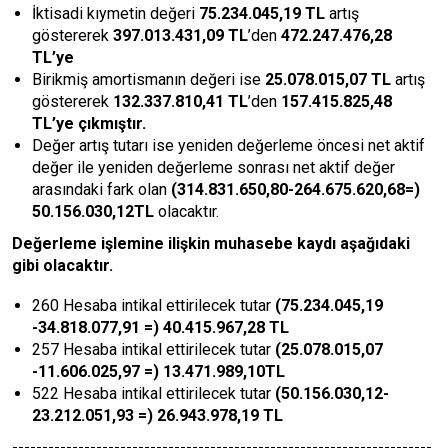
İktisadi kıymetin değeri
75.234.045,19
TL
artış
göstererek
397.013.431,09
TL
’den
472.247.476,28
TL
’ye
Birikmiş amortismanın değeri ise
25.078.015,07 TL
artış
göstererek
132.337.810,41 TL
’den
157.415.825,48
TL
’ye çıkmıştır.
Değer artış tutarı ise yeniden değerleme öncesi net aktif
değer ile yeniden değerleme sonrası net aktif değer
arasındaki fark olan
(314.831.650,80-264.675.620,68=)
50.156.030,12TL
olacaktır.
Değerleme işlemine ilişkin muhasebe kaydı aşağıdaki
gibi olacaktır.
260 Hesaba intikal ettirilecek tutar
(75.234.045,19
-3
4.818.077,91
=)
40.415.967,28
TL
257 Hesaba intikal ettirilecek tutar
(
25.078.015,07
-
11.606.025,97
=) 13.471.989,10TL
522 Hesaba intikal ettirilecek tutar
(50.156.030,12-
23.212.051,93 =) 26.943.978,19
TL
----------------------------------------------------------------------