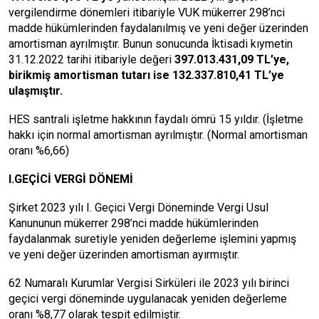
vergilendirme dönemleri itibariyle VUK mükerrer 298’nci
madde hükümlerinden faydalanılmış ve yeni değer üzerinden
amortisman ayrılmıştır. Bunun sonucunda İktisadi kıymetin
31.12.2022 tarihi itibariyle değeri
397.013.431,09 TL’ye,
birikmiş amortisman tutarı ise 132.337.810,41 TL’ye
ulaşmıştır.
HES santrali işletme hakkının faydalı ömrü 15 yıldır. (İşletme
hakkı için normal amortisman ayrılmıştır. (Normal amortisman
oranı %6,66)
I.GEÇİCİ VERGİ DÖNEMİ
Şirket 2023 yılı I. Geçici Vergi Döneminde Vergi Usul
Kanununun mükerrer 298’nci madde hükümlerinden
faydalanmak suretiyle yeniden değerleme işlemini yapmış
ve yeni değer üzerinden amortisman ayırmıştır.
62 Numaralı Kurumlar Vergisi Sirküleri ile 2023 yılı birinci
geçici vergi döneminde uygulanacak yeniden değerleme
oranı %8,77 olarak tespit edilmiştir.