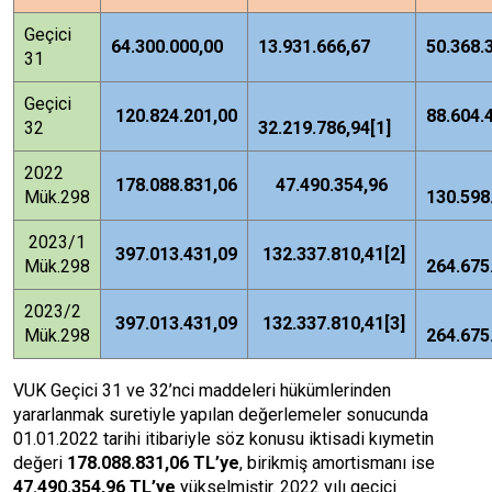
Geçici
64.300.000,00
13.931.666,67
50.368.
31
Geçici
120.824.201,00
88.604.
32
32.219.786,94
[1]
2022
178.088.831,06
47.490.354,96
Mük.298
130.598
2023/1
397.013.431,09
132.337.810,41
[2]
Mük.298
264.675
2023/2
397.013.431,09
132.337.810,41
[3]
Mük.298
264.675
VUK Geçici 31 ve 32’nci maddeleri hükümlerinden
yararlanmak suretiyle yapılan değerlemeler sonucunda
01.01.2022 tarihi itibariyle söz konusu iktisadi kıymetin
değeri
178.088.831,06 TL’ye
, birikmiş amortismanı ise
47.490.354,96 TL’ye
yükselmiştir. 2022 yılı geçici