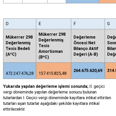
D
E
F
G
Mükerrer 298
Mükerrer 298
Değerleme
Değ
Değerlenmiş
Değerlenmiş
Öncesi Net
Sonr
Tesis
Tesis Bedeli
Bilanço Aktif
Bila
Amortisman
(A*C)
Değeri (A-B)
Değe
(B*C)
264.675.620,69
314.
472.247.476,28
157.415.825,48
Yukarıda yapılan değerleme işlemi sonunda;
II. geçici
vergi döneminde yapılan değerleme sonucu bulunan
tutarlardan I. Geçici vergi döneminde kayıtlara intikal ettirilen
tutarları aşan tutarlar aşağıdaki şekilde kayıtlara intikal
ettirilecektir.