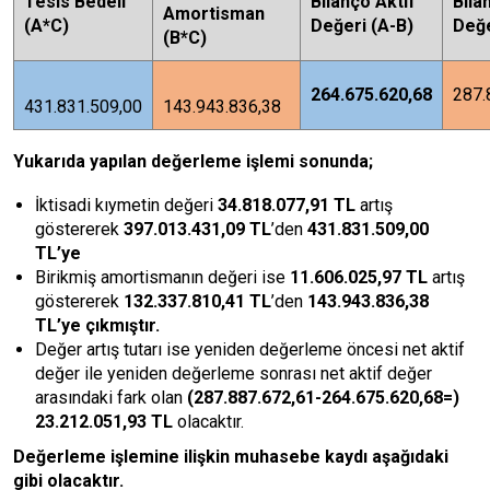
Tesis Bedeli
Bilanço Aktif
Bila
Amortisman
(A*C)
Değeri (A-B)
Değe
(B*C)
264.675.620,68
287.
431.831.509,00
143.943.836,38
Yukarıda yapılan değerleme işlemi sonunda;
İktisadi kıymetin değeri
3
4.818.077,91
TL
artış
göstererek
397.013.431,09
TL
’den
431.831.509,00
TL
’ye
Birikmiş amortismanın değeri ise
11.606.025,97
TL
artış
göstererek
132.337.810,41 TL
’den
143.943.836,38
TL
’ye çıkmıştır.
Değer artış tutarı ise yeniden değerleme öncesi net aktif
değer ile yeniden değerleme sonrası net aktif değer
arasındaki fark olan
(287.887.672,61-264.675.620,68=)
23.212.051,93 TL
olacaktır.
Değerleme işlemine ilişkin muhasebe kaydı aşağıdaki
gibi olacaktır.