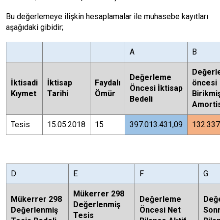
Bu değerlemeye ilişkin hesaplamalar ile muhasebe kayıtları
aşağıdaki gibidir;
A
B
Değerl
Değerleme
İktisadi
İktisap
Faydalı
öncesi
Öncesi İktisap
Kıymet
Tarihi
Ömür
Birikmi
Bedeli
Amorti
Tesis
15.05.2018
15
397.013.431,09
132.337
D
E
F
G
Mükerrer 298
Mükerrer 298
Değerleme
Değ
Değerlenmiş
Değerlenmiş
Öncesi Net
Sonr
Tesis