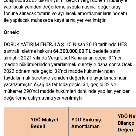
çalışmada 2023 takvim yılı II. Geçici vergi dönemi itibariyle
yapılacak yeniden değerleme uygulamasına, değer artış
fonuna alınacak tutarın ve ayrılacak amortismanların hesabı
ile yapılacak muhasebe kayıtlarına yer verilmiştir.
Örnek:
DORUK YATIRIM ENERJİ A.Ş. 15 Nisan 2018 tarihinde HES
santrali işletme hakkını
64.300.000,00 TL
bedelle satın
almıştır. 2021 yılında Vergi Usul Kanununun geçici 31’nci
madde hükümlerinden yararlanmak suretiyle daha sonra Ocak
2022 döneminde geçici 32’nci madde hükümlerinden
faydalanmak suretiyle yeniden değerleme uygulamasından
yararlanmıştır. Aşağıda tabloda geçici 31, geçici 32 ve
mükerrer 298’nci madde hükümleri dahilinde yapılan yeniden
değerleme çalışmasına yer verilmiştir.
YDÖ Ne
YDÖ Maliyet
YDÖ Birikmiş
Bilanço 
Bedeli
Amortisman
Değeri