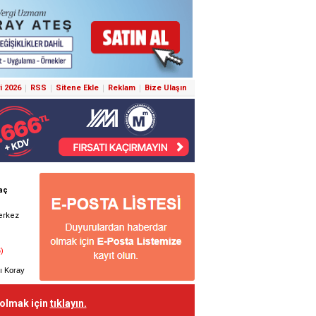
i 2026
RSS
Sitene Ekle
Reklam
Bize Ulaşın
 olmak için
tıklayın.