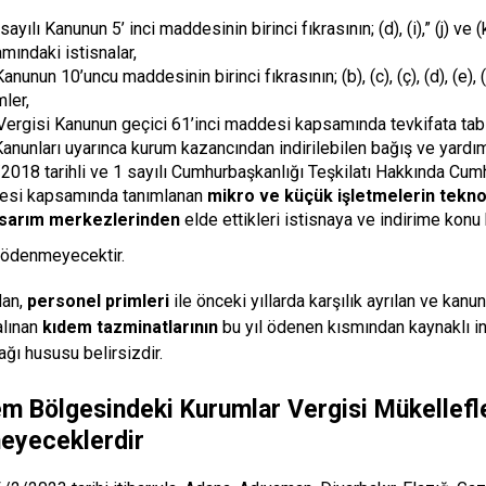
ayılı Kanunun 5’ inci maddesinin birinci fıkrasının; (d), (i),” (j) ve
mındaki istisnalar,
anunun 10’uncu maddesinin birinci fıkrasının; (b), (c), (ç), (d), (e),
mler,
 Vergisi Kanunun geçici 61’inci maddesi kapsamında tevkifata tabi 
i Kanunları uyarınca kurum kazancından indirilebilen bağış ve yardı
2018 tarihli ve 1 sayılı Cumhurbaşkanlığı Teşkilatı Hakkında Cum
si kapsamında tanımlanan
mikro ve küçük işletmelerin teknol
asarım merkezlerinden
elde ettikleri istisnaya ve indirime konu
 ödenmeyecektir.
dan,
personel primleri
ile önceki yıllarda karşılık ayrılan ve kan
alınan
kıdem tazminatlarının
bu yıl ödenen kısmından kaynaklı ind
ğı hususu belirsizdir.
m Bölgesindeki Kurumlar Vergisi Mükellefle
eyeceklerdir