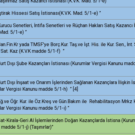
aşınmaz Satış Kazancı İstisnası (K.V.K. Mad. 5/1-e) ”
ştirak Hissesi Satış İstisnası(K.V.K. Mad. 5/1-e) ”
urucu Senetleri, İntifa Senetleri ve Rüçhan Hakları Satış Kazancı 
 Mad. 5/1-e) ”
an.Fin.Kr yada TMSF'ye Borç.Kur. Taş.ve İşt. His. ile Kur. Sen., İnt.
 Sat. Kaz (K.V.K madde 5/1-f) ”
urt Dışı Şube Kazançları İstisnası (Kurumlar Vergisi Kanunu madd
urt Dışı İnşaat ve Onarım İşlerinden Sağlanan Kazançlara İlişkin İ
lar Vergisi Kanunu madde 5/1-h) ”
[4]
ğ.ve Öğr. Kur. ile Öz.Kreş ve Gün.Bakım ile Rehabilitasyon Mrkz 
lar Vergisi Kanunu madde 5/1-ı) ”
at-Kirala-Geri Al İşlemlerinden Doğan Kazançlarda İstisna (Kurum
madde 5/1-j) (Taşınırlar)”