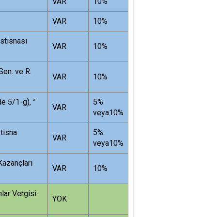
VAR
10%
VAR
10%
İstisnası
VAR
10%
 Sen. ve R.
VAR
10%
e 5/1-g), ”
5%
VAR
veya10%
stisna
5%
VAR
veya10%
Kazançları
VAR
10%
lar Vergisi
YOK