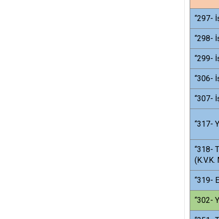
“297- İ
“298- İ
“299- İ
“306- İ
“307- İ
“317- Y
“318- T
(K.V.K.
“319- E
“302- Y