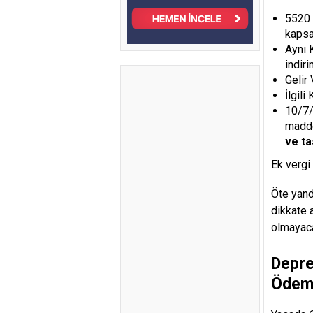
5520 s
kapsa
Aynı K
indiri
Gelir
İlgil
10/7/
madde
ve t
Ek vergi
Öte yan
dikkate 
olmayaca
Depre
Ödem