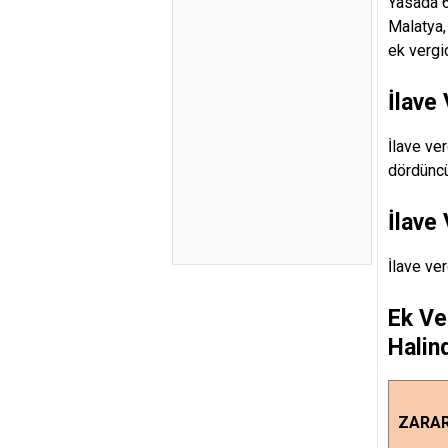
Yasada 6
Malatya, 
ek vergi
İlave
İlave ver
dördüncü
İlave
İlave ve
Ek Ve
Halin
ZARAR