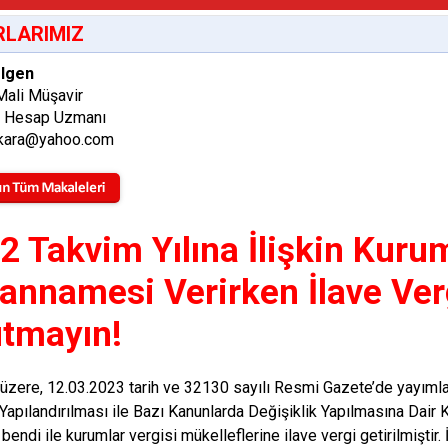
LARIMIZ
lgen
Mali Müşavir
ş Hesap Uzmanı
kara@yahoo.com
2 Takvim Yılına İlişkin Kurum
annamesi Verirken İlave Ve
tmayın!
i üzere, 12.03.2023 tarih ve 32130 sayılı Resmi Gazete’de yayımla
Yapılandırılması ile Bazı Kanunlarda Değişiklik Yapılmasına Dai
bendi ile kurumlar vergisi mükelleflerine ilave vergi getirilmiştir. İ