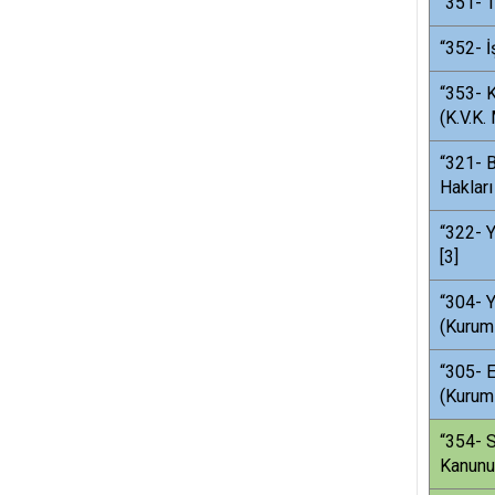
“351- T
“352- İ
“353- K
(K.V.K.
“321- B
Hakları
“322- Y
[3]
“304- Y
(Kurum
“305- E
(Kurum
“354- S
Kanunu 