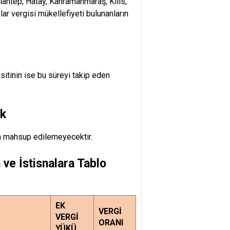
ziantep, Hatay, Kahramanmaraş, Kilis,
lar vergisi mükellefiyeti bulunanların
ksitinin ise bu süreyi takip eden
ak
en mahsup edilemeyecektir.
ve İstisnalara Tablo
EK
VERGİ
VERGİ
ORANI
YÜKÜ