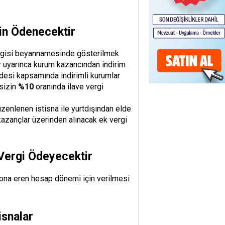
zin Ödenecektir
 vergisi beyannamesinde gösterilmek
r uyarınca kurum kazancından indirim
ddesi kapsamında indirimli kurumlar
ksizin
%10
oranında ilave vergi
üzenlenen istisna ile yurtdışından elde
kazançlar üzerinden alınacak ek vergi
Vergi Ödeyecektir
sona eren hesap dönemi için verilmesi
isnalar