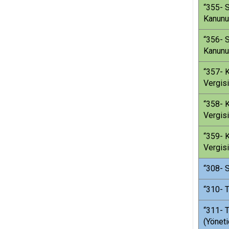
“355- S
Kanunu
“356- S
Kanunu
“357- K
Vergisi
“358- K
Vergis
“359- K
Vergis
“308- S
“310- T
“311- T
(Yöneti