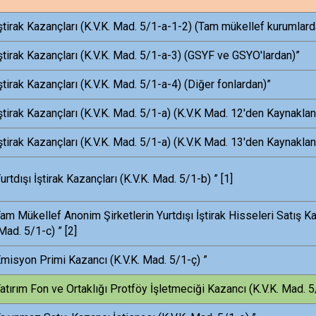
ştirak Kazançları (K.V.K. Mad. 5/1-a-1-2) (Tam mükellef kurumlard
ştirak Kazançları (K.V.K. Mad. 5/1-a-3) (GSYF ve GSYO'lardan)”
ştirak Kazançları (K.V.K. Mad. 5/1-a-4) (Diğer fonlardan)”
ştirak Kazançları (K.V.K. Mad. 5/1-a) (K.V.K Mad. 12'den Kaynaklan
ştirak Kazançları (K.V.K. Mad. 5/1-a) (K.V.K Mad. 13'den Kaynaklan
urtdışı İştirak Kazançları (K.V.K. Mad. 5/1-b) ”
[1]
am Mükellef Anonim Şirketlerin Yurtdışı İştirak Hisseleri Satış K
 Mad. 5/1-c) ”
[2]
misyon Primi Kazancı (K.V.K. Mad. 5/1-ç) ”
atırım Fon ve Ortaklığı Protföy İşletmeciği Kazancı (K.V.K. Mad. 5