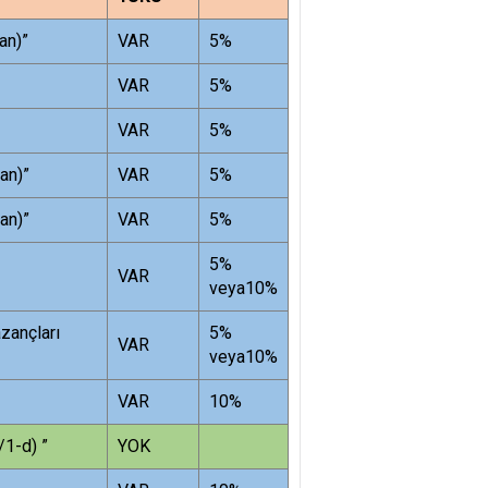
an)”
VAR
5%
VAR
5%
VAR
5%
an)”
VAR
5%
an)”
VAR
5%
5%
VAR
veya10%
azançları
5%
VAR
veya10%
VAR
10%
/1-d) ”
YOK