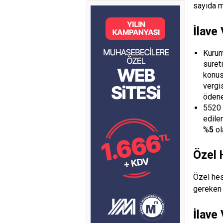
sayıda m
İlave
Kurum
suret
konus
vergi
ödene
5520 
edile
%
5
ol
Özel 
Özel hes
gereken 
İlave