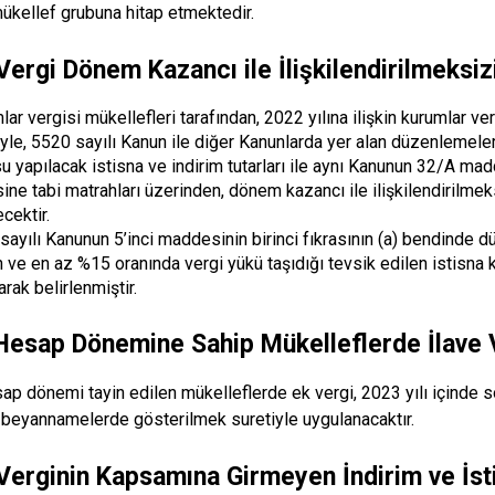
ükellef grubuna hitap etmektedir.
 Vergi Dönem Kazancı ile İlişkilendirilmeksi
lar vergisi mükellefleri tarafından, 2022 yılına ilişkin kurumlar
iyle, 5520 sayılı Kanun ile diğer Kanunlarda yer alan düzenlemele
u yapılacak istisna ve indirim tutarları ile aynı Kanunun 32/A ma
sine tabi matrahları üzerinden, dönem kazancı ile ilişkilendirilme
cektir.
sayılı Kanunun 5’inci maddesinin birinci fıkrasının (a) bendinde d
n ve en az %15 oranında vergi yükü taşıdığı tevsik edilen istisna 
arak belirlenmiştir.
Hesap Dönemine Sahip Mükelleflerde İlave 
ap dönemi tayin edilen mükelleflerde ek vergi, 2023 yılı içinde 
beyannamelerde gösterilmek suretiyle uygulanacaktır.
 Verginin Kapsamına Girmeyen İndirim ve İst