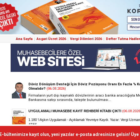
Ana Sayfa
Asgari Ücret 2026
Vergi Dilimleri 2026
Defter Tutma Hadler
E-bültenimize kayıt olun, yeni yazılar e-posta adresinize gelsin! Üye