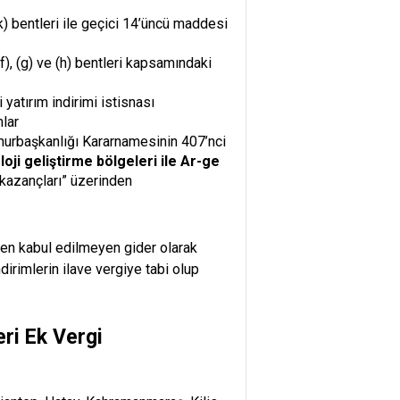
 (k) bentleri ile geçici 14’üncü maddesi
 (f), (g) ve (h) bentleri kapsamındaki
yatırım indirimi istisnası
mlar
hurbaşkanlığı Kararnamesinin 407’nci
oji geliştirme bölgeleri ile Ar-ge
 kazançları” üzerinden
unen kabul edilmeyen gider olarak
irimlerin ilave vergiye tabi olup
ri Ek Vergi