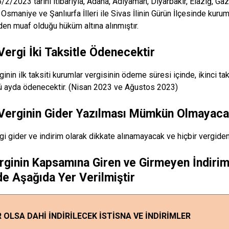
/2/2023 tarihi itibarıyla, Adana, Adıyaman, Diyarbakır, Elazığ, Ga
Osmaniye ve Şanlıurfa İlleri ile Sivas İlinin Gürün İlçesinde kurum
den muaf olduğu hüküm altına alınmıştır.
 Vergi İki Taksitle Ödenecektir
ginin ilk taksiti kurumlar vergisinin ödeme süresi içinde, ikinci ta
 ayda ödenecektir. (Nisan 2023 ve Ağustos 2023)
 Verginin Gider Yazılması Mümkün Olmayac
rgi gider ve indirim olarak dikkate alınamayacak ve hiçbir vergid
rginin Kapsamına Giren ve Girmeyen İndirim 
de Aşağıda Yer Verilmiştir
 OLSA DAHİ İNDİRİLECEK İSTİSNA VE İNDİRİMLER