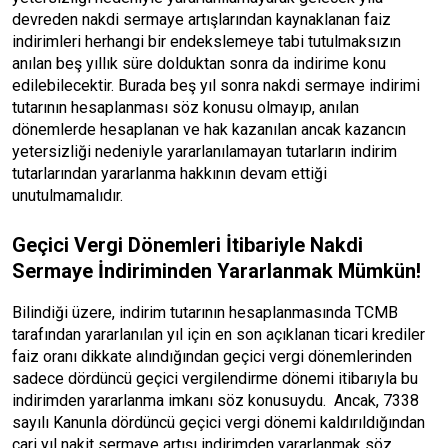
devreden nakdi sermaye artışlarından kaynaklanan faiz
indirimleri
herhangi bir endekslemeye tabi tutulmaksızın
anılan beş yıllık süre dolduktan sonra da indirime konu
edilebilecektir. Burada beş yıl sonra nakdi sermaye indirimi
tutarının hesaplanması söz konusu olmayıp, anılan
dönemlerde hesaplanan ve hak kazanılan ancak kazancın
yetersizliği nedeniyle yararlanılamayan tutarların indirim
tutarlarından yararlanma hakkının devam ettiği
unutulmamalıdır.
Geçici Vergi Dönemleri İtibariyle Nakdi
Sermaye İndiriminden Yararlanmak Mümkün!
Bilindiği üzere, indirim tutarının hesaplanmasında TCMB
tarafından yararlanılan yıl için en son açıklanan ticari krediler
faiz oranı dikkate alındığından geçici vergi dönemlerinden
sadece dördüncü geçici vergilendirme dönemi itibarıyla bu
indirimden yararlanma imkanı söz konusuydu. Ancak, 7338
sayılı Kanunla dördüncü geçici vergi dönemi kaldırıldığından
cari yıl nakit sermaye artışı indirimden yararlanmak söz