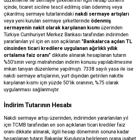
düzenleme ile sermaye şirketlerinin ilgili hesap dönemi
içinde, ticaret siciline tescil edilmiş olan ödenmiş veya
çıkarılmış sermaye tutarlarındaki
nakdi sermaye artışları
veya yeni kurulan sermaye şirketlerinde
ödenmiş
sermayenin nakit olarak karşılanan kısmı
üzerinden
Türkiye Cumhuriyet Merkez Bankası tarafından indirimden
yararlanılan yıl için en son açıklanan
"Bankalarca açılan TL
cinsinden ticari kredilere uygulanan ağırlıklı yıllık
ortalama faiz oranı"
dikkate alınarak hesaplanan tutarın
%50'sinin vergi matrahından indirim konusu yapılabilmesine
imkan tanıyan düzenleme yapılmıştı. 7338 sayılı yasa ile ise
nakdi sermaye artışlarının, yurt dışından getirilen nakitle
karşılanan kısmı için yüzde 50’lik oranının, %75 olarak
uygulanması sağlanmıştır.
İndirim Tutarının Hesabı
Nakdi sermaye artışı üzerinden, indirimden yararlanılan yıl
için TCMB tarafından en son açıklanan ticari krediler faiz
oranı dikkate alınarak, ilgili hesap döneminin sonuna kadar
hesaplanan tutarın Bakanlar Kurulunca belirlenen orana isabet