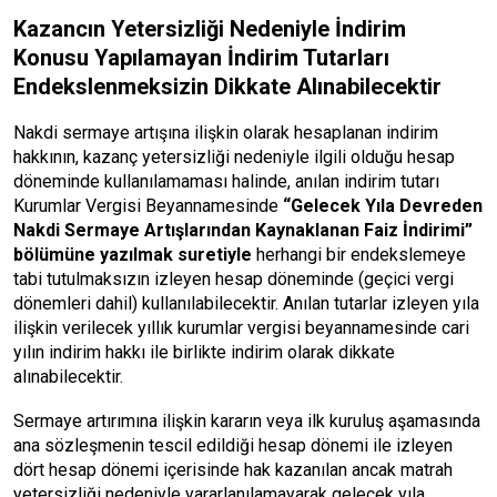
Kazancın Yetersizliği Nedeniyle İndirim
Konusu Yapılamayan İndirim Tutarları
Endekslenmeksizin Dikkate Alınabilecektir
Nakdi sermaye artışına ilişkin olarak hesaplanan indirim
hakkının, kazanç yetersizliği nedeniyle ilgili olduğu hesap
döneminde kullanılamaması halinde, anılan indirim tutarı
Kurumlar Vergisi Beyannamesinde
“Gelecek Yıla Devreden
Nakdi Sermaye Artışlarından Kaynaklanan Faiz İndirimi”
bölümüne yazılmak suretiyle
herhangi bir endekslemeye
tabi tutulmaksızın izleyen hesap döneminde (geçici vergi
dönemleri dahil) kullanılabilecektir. Anılan tutarlar izleyen yıla
ilişkin verilecek yıllık kurumlar vergisi beyannamesinde cari
yılın indirim hakkı ile birlikte indirim olarak dikkate
alınabilecektir.
Sermaye artırımına ilişkin kararın veya ilk kuruluş aşamasında
ana sözleşmenin tescil edildiği hesap dönemi ile izleyen
dört hesap dönemi içerisinde hak kazanılan ancak matrah
yetersizliği nedeniyle yararlanılamayarak gelecek yıla