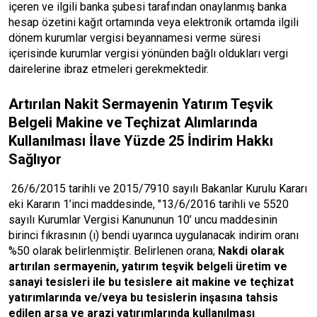
içeren ve ilgili banka şubesi tarafından onaylanmış banka
hesap özetini kağıt ortamında veya elektronik ortamda ilgili
dönem kurumlar vergisi beyannamesi verme süresi
içerisinde kurumlar vergisi yönünden bağlı oldukları vergi
dairelerine ibraz etmeleri gerekmektedir.
Artırılan Nakit Sermayenin Yatırım Teşvik
Belgeli Makine ve Teçhizat Alımlarında
Kullanılması İlave Yüzde 25 İndirim Hakkı
Sağlıyor
26/6/2015 tarihli ve 2015/7910 sayılı Bakanlar Kurulu Kararı
eki Kararın 1’inci maddesinde, "13/6/2016 tarihli ve 5520
sayılı Kurumlar Vergisi Kanununun 10’ uncu maddesinin
birinci fıkrasının (ı) bendi uyarınca uygulanacak indirim oranı
%50 olarak belirlenmiştir. Belirlenen orana;
Nakdi olarak
artırılan sermayenin, yatırım teşvik belgeli üretim ve
sanayi tesisleri ile bu tesislere ait makine ve teçhizat
yatırımlarında ve/veya bu tesislerin inşasına tahsis
edilen arsa ve arazi yatırımlarında kullanılması