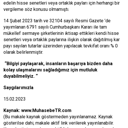
edelin hisse senetleri veya ortaklık payları için herhangi bir
vergileme söz konusu olmamıştı.
14 Şubat 2023 tarih ve 32104 sayılı Resmi Gazete ’de
yayımlanan 6791 sayılı Cumhurbaşkanı Kararı ile tam
mükellef sermaye şirketlerinin iktisap ettikleri kendi hisse
senetleri veya ortaklık paylarına ilişkin olarak dağıtılmış kar
payı sayılan tutarlar üzerinden yapılacak tevkifat oranı % 0
olarak belirlenmiştir.
“Bilgiyi
payla
ş
arak, insanlar
ı
n ba
ş
ar
ı
ya bizden daha
kolay ula
ş
malar
ı
n
ı
sa
ğ
lad
ı
ğ
ı
m
ı
z i
ç
in mutluluk
duyabilmeliyiz.
“
Saygılarımızla
15.02.2023
Kaynak:
www.MuhasebeTR.com
(Bu makale kaynak göstermeden yayınlanamaz. Kaynak
gösterilse dahi, makale aktif link verilerek yayınlanabilir.