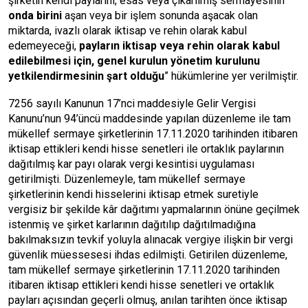
şirketin kendi paylarını, esas veya çıkarılmış sermayesinin
onda birini
aşan veya bir işlem sonunda aşacak olan
miktarda, ivazlı olarak iktisap ve rehin olarak kabul
edemeyeceği,
payların iktisap veya rehin olarak kabul
edilebilmesi için, genel kurulun yönetim kurulunu
yetkilendirmesinin şart olduğu
” hükümlerine yer verilmiştir.
7256 sayılı Kanunun 17’nci maddesiyle Gelir Vergisi
Kanunu’nun 94’üncü maddesinde yapılan düzenleme ile tam
mükellef sermaye şirketlerinin 17.11.2020 tarihinden itibaren
iktisap ettikleri kendi hisse senetleri ile ortaklık paylarının
dağıtılmış kar payı olarak vergi kesintisi uygulaması
getirilmişti. Düzenlemeyle, tam mükellef sermaye
şirketlerinin kendi hisselerini iktisap etmek suretiyle
vergisiz bir şekilde kâr dağıtımı yapmalarının önüne geçilmek
istenmiş ve şirket karlarının dağıtılıp dağıtılmadığına
bakılmaksızın tevkif yoluyla alınacak vergiye ilişkin bir vergi
güvenlik müessesesi ihdas edilmişti. Getirilen düzenleme,
tam mükellef sermaye şirketlerinin 17.11.2020 tarihinden
itibaren iktisap ettikleri kendi hisse senetleri ve ortaklık
payları açısından geçerli olmuş, anılan tarihten önce iktisap