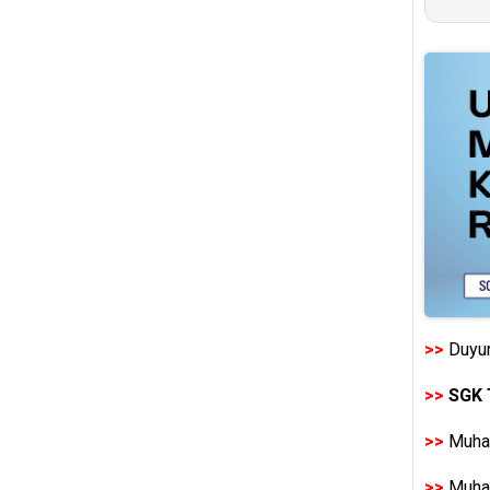
>>
Duyur
>>
SGK 
>>
Muhas
>>
Muhas