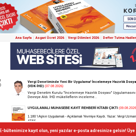
Ana Sayfa
Asgari Ücret 2026
Vergi Dilimleri 2026
Defter Tutma Hadler
!
)
E-bültenimize kayıt olun, yeni yazılar e-posta adresinize gelsin! Üye