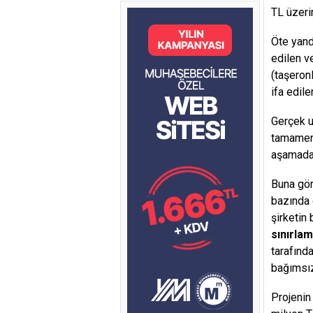
TL üzeri
Öte yand
edilen v
(taşeron
ifa edil
Gerçek u
tamamen 
aşamada
Buna gör
bazında 
şirketin
sınırla
tarafınd
bağımsız
Projenin