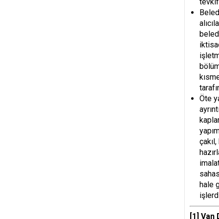
tevki
Beled
alıcıl
beled
iktis
işlet
bölüm
kısme
taraf
Öte y
ayrınt
kapla
yapım
çakıl
hazır
imalat
sahas
hale 
işlerdi
[1]
Van D