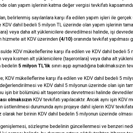
nde olan yapım işlerinin katma değer vergisi tevkifatı kapsamında
an, belirlenmiş sayılanlara karşı ifa edilen yapım işleri ile gerçe
e KDV dahil bedeli 5 milyon TL üzerinde olan yapım işlerinin tam
lara) veya daha alt yüklenicilere devredilmesi halinde, işi devred
en hizmete ait KDV üzerinden
(4/10)
oranında tevkifat yapılması 
sulde KDV mükelleflerine karşı ifa edilen ve KDV dahil bedeli 5 m
veya kısmen alt yüklenicilere (taşeronlara) veya daha alt yüklenic
 bedelin
5 milyon TL'lik
sınırı aşıp aşmadığına bakılmaksızın tevk
e; KDV mükelleflerine karşı ifa edilen ve KDV dahil bedeli 5 milyo
değerlendirilmesi ve KDV dahil 5 milyonun üzerinde olan işin ta
 bu işin bir bölümünü alt taşeronlara devretmesi halinde devredilen
ması olmaksızın
KDV tevkifatı yapılacaktır. Ancak aynı işin KDV mü
an üstlenilmesi durumunda aynı projeye dahil işlerin KDV tevkifatın
 olarak her birinin KDV dahil bedelin 5 milyonun üzerinde olması
 genişlemesi, sözleşme bedelinin güncellenmesi ve benzeri nede