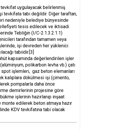
tevkifat uygulayacak belirlenmiş
 tevkifata tabi değildir. Diğer taraftan,
etleri nedeniyle belediye bünyesinde
llefiyeti tesis edilecek ve iktisadi
rinde Tebliğin (I/C-2.1.3.2.1.1)
enicileri tarafından tamamen veya
lerinde, işi devreden her yüklenici
acağı tabiidir.
[3]
hhüt kapsamında değerlendirilen işler
(alüminyum, polikarbon levha vb.) çatı
 spot işlemleri, gaz beton elemanları
ek kalıplara dökülmesi işi (çimento,
dilerek pompalarla daha önce
arme demirlerinin projesine göre
 bükme işlerinin hazırlanıp inşaat
ine monte edilerek beton atmaya hazır
alinde KDV tevkifatına tabi olacak