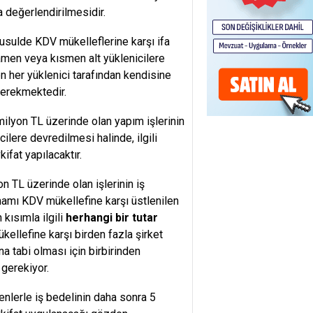
 değerlendirilmesidir.
k usulde KDV mükelleflerine karşı ifa
amen veya kısmen alt yüklenicilere
en her yüklenici tarafından kendisine
gerekmektedir.
ilyon TL üzerinde olan yapım işlerinin
ilere devredilmesi halinde, ilgili
ifat yapılacaktır.
n TL üzerinde olan işlerinin iş
mamı KDV mükellefine karşı üstlenilen
 kısımla ilgili
herhangi bir tutar
kellefine karşı birden fazla şirket
a tabi olması için birbirinden
 gerekiyor.
nlerle iş bedelinin daha sonra 5