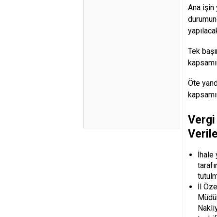
Ana işin
durumund
yapılacak
Tek başı
kapsamın
Öte yand
kapsamın
Vergi
Veril
İhale
taraf
tutul
İl Öze
Müdür
Nakli