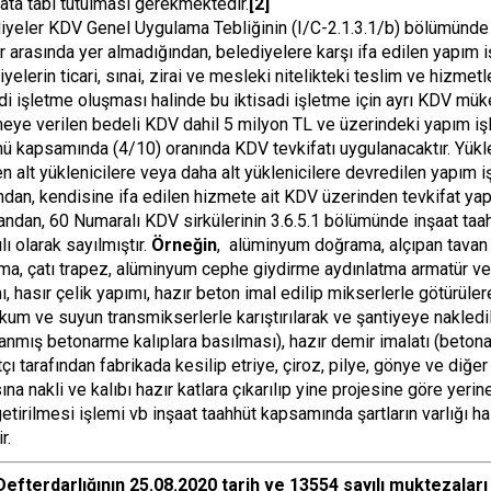
fata tabi tutulması gerekmektedir.
[2]
iyeler KDV Genel Uygulama Tebliğinin (I/C-2.1.3.1/b) bölümünde 
ar arasında yer almadığından, belediyelere karşı ifa edilen yapım işi
iyelerin ticari, sınai, zirai ve mesleki nitelikteki teslim ve hizm
adi işletme oluşması halinde bu iktisadi işletme için ayrı KDV müke
meye verilen bedeli KDV dahil 5 milyon TL ve üzerindeki yapım işle
ü kapsamında (4/10) oranında KDV tevkifatı uygulanacaktır. Yükl
n alt yüklenicilere veya daha alt yüklenicilere devredilen yapım iş
ından, kendisine ifa edilen hizmete ait KDV üzerinden tevkifat yapıl
andan, 60 Numaralı KDV sirkülerinin 3.6.5.1 bölümünde inşaat taa
ılı olarak sayılmıştır.
Örneğin
, alüminyum doğrama, alçıpan tavan 
ma, çatı trapez, alüminyum cephe giydirme aydınlatma armatür ve
ı, hasır çelik yapımı, hazır beton imal edilip mikserlerle götürüler
, kum ve suyun transmikserlerle karıştırılarak ve şantiyeye nakle
lanmış betonarme kalıplara basılması), hazır demir imalatı (beton
çı tarafından fabrikada kesilip etriye, çiroz, pilye, gönye ve diğer
ına nakli ve kalıbı hazır katlara çıkarılıp yine projesine göre yer
getirilmesi işlemi vb inşaat taahhüt kapsamında şartların varlığı h
r.
efterdarlığının 25.08.2020 tarih ve 13554 sayılı muktezaları