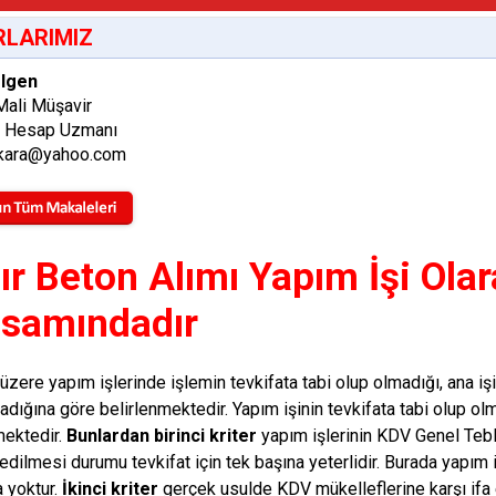
LARIMIZ
lgen
Mali Müşavir
ş Hesap Uzmanı
kara@yahoo.com
ır Beton Alımı Yapım İşi Ola
samındadır
i üzere yapım işlerinde işlemin tevkifata tabi olup olmadığı, ana i
adığına göre belirlenmektedir. Yapım işinin tevkifata tabi olup olm
mektedir.
Bunlardan birinci kriter
yapım işlerinin KDV Genel Tebli
a edilmesi durumu tevkifat için tek başına yeterlidir. Burada yapım
a yoktur.
İkinci kriter
gerçek usulde KDV mükelleflerine karşı ifa 