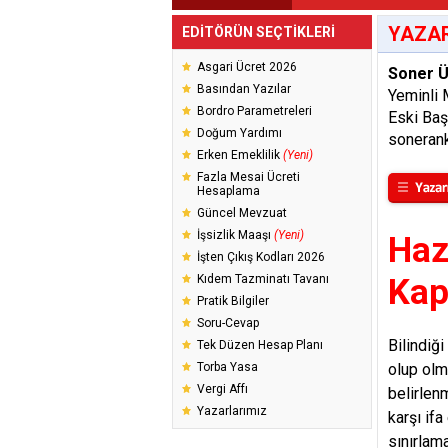
YAZAR
EDİTÖRÜN SEÇTİKLERİ
Asgari Ücret 2026
Soner Ü
Basından Yazılar
Yeminli 
Bordro Parametreleri
Eski Ba
Doğum Yardımı
soneran
Erken Emeklilik
(Yeni)
Fazla Mesai Ücreti
Hesaplama
Güncel Mevzuat
İşsizlik Maaşı
(Yeni)
Haz
İşten Çıkış Kodları 2026
Kıdem Tazminatı Tavanı
Kap
Pratik Bilgiler
Soru-Cevap
Bilindiğ
Tek Düzen Hesap Planı
Torba Yasa
olup olm
Vergi Affı
belirlen
Yazarlarımız
karşı if
sınırlam