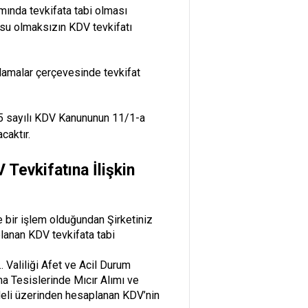
amında tevkifata tabi olması
usu olmaksızın KDV tevkifatı
klamalar çerçevesinde tevkifat
65 sayılı KDV Kanununun 11/1-a
caktır.
 Tevkifatına İlişkin
 bir işlem olduğundan Şirketiniz
lanan KDV tevkifata tabi
. Valiliği Afet ve Acil Durum
ma Tesislerinde Mıcır Alımı ve
deli üzerinden hesaplanan KDV’nin