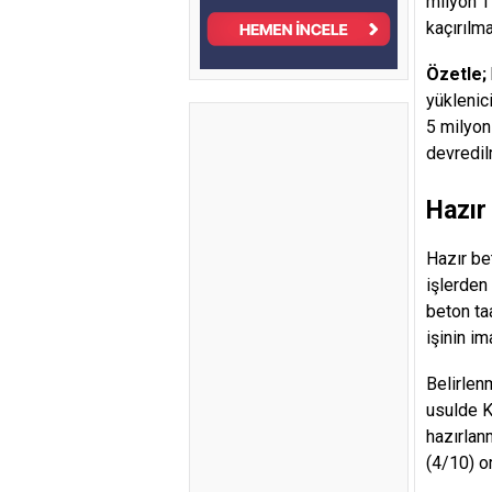
milyon T
kaçırılma
Özetle;
yüklenic
5 milyon
devredilm
Hazır
Hazır bet
işlerden 
beton ta
işinin i
Belirlen
usulde K
hazırlan
(4/10) o