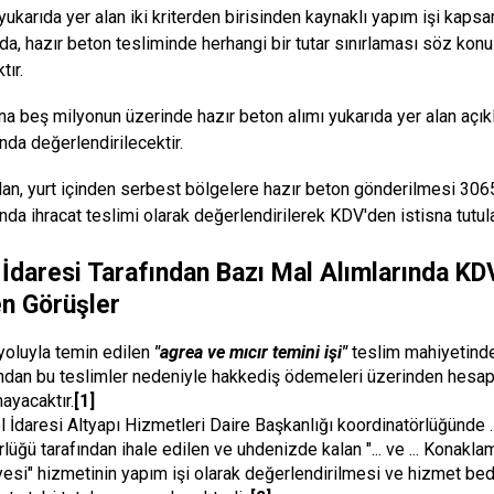
 yukarıda yer alan iki kriterden birisinden kaynaklı yapım işi kaps
a, hazır beton tesliminde herhangi bir tutar sınırlaması söz kon
tır.
na beş milyonun üzerinde hazır beton alımı yukarıda yer alan açı
da değerlendirilecektir.
an, yurt içinden serbest bölgelere hazır beton gönderilmesi 30
da ihracat teslimi olarak değerlendirilerek KDV'den istisna tutula
 İdaresi Tarafından Bazı Mal Alımlarında KDV
en Görüşler
 yoluyla temin edilen
"agrea ve mıcır temini işi"
teslim mahiyetinde
ından bu teslimler nedeniyle hakkediş ödemeleri üzerinden hesap
mayacaktır.
[1]
l İdaresi Altyapı Hizmetleri Daire Başkanlığı koordinatörlüğünde ..
lüğü tarafından ihale edilen ve uhdenizde kalan "... ve ... Konakla
yesi" hizmetinin yapım işi olarak değerlendirilmesi ve hizmet be