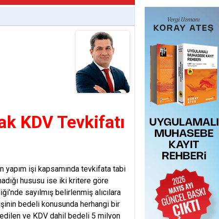
rak KDV Tevkifatı
şin yapım işi kapsamında tevkifata tabi
adığı hususu ise iki kritere göre
ği’nde sayılmış belirlenmiş alıcılara
 işinin bedeli konusunda herhangi bir
edilen ve KDV dahil bedeli 5 milyon