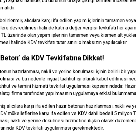
L’yi aşması halinde, bu durumun ortaya çıktığı tarihten itibaren t
malıdır.
belirlenmiş alıcılara karşı ifa edilen yapım işlerinin tamamen veya
ilere devredilmesi halinde katma değer vergisi tevkifatı her aşam
 TL üzerinde olan yapım işlerinin tamamen veya kısmen alt yükleni
esi halinde KDV tevkifatı tutar sınırı olmaksızın yapılacaktır.
 Beton’ da KDV Tevkifatına Dikkat!
onun hazırlanması, nakli ve yerine konulması işinin belirli bir yap
olması ve bu nedenle inşaat taahhüt işi olarak kabul edilmesi neden
ahhüt ve temini hizmeti tevkifat uygulaması kapsamındadır. Hazır
malatçı firma tarafından yapılmasının uygulamaya etkisi bulunmama
miş alıcılara karşı ifa edilen hazır betonun hazırlanması, nakli ve
DV mükelleflerine karşı ifa edilen ve KDV dahil bedeli 5 milyon T
ması, nakli ve yerine dökülmesi hizmetine ilişkin olarak düzenlen
ranında KDV tevkifatı uygulanması gerekmektedir.