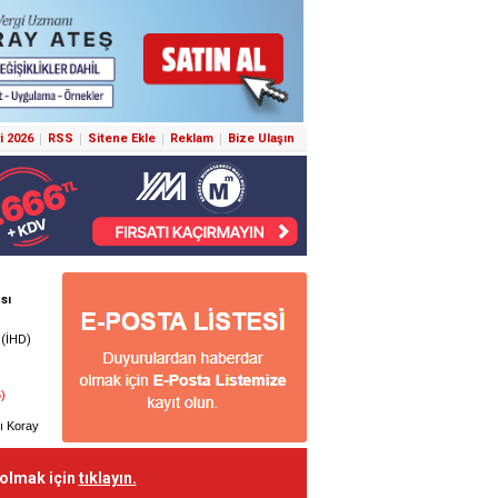
i 2026
RSS
Sitene Ekle
Reklam
Bize Ulaşın
 olmak için
tıklayın.