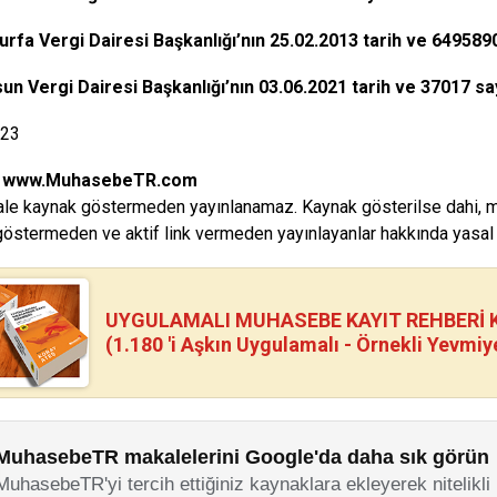
urfa Vergi Dairesi Başkanlığı’nın 25.02.2013 tarih ve 649589
n Vergi Dairesi Başkanlığı’nın 03.06.2021 tarih ve 37017 sa
023
:
www.MuhasebeTR.com
le kaynak göstermeden yayınlanamaz. Kaynak gösterilse dahi, makal
östermeden ve aktif link vermeden yayınlayanlar hakkında yasal i
UYGULAMALI MUHASEBE KAYIT REHBERİ Kİ
(1.180 'i Aşkın Uygulamalı - Örnekli Yevmiy
MuhasebeTR makalelerini Google'da daha sık görün
MuhasebeTR'yi tercih ettiğiniz kaynaklara ekleyerek nitelikli