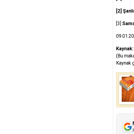
[2]
Şanlı
[3]
Samsu
09.01.2
Kaynak
(Bu maka
Kaynak g