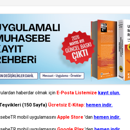
ulardan haberdar olmak için
E-Posta Listemize
kayıt olun.
Teşvikleri (150 Sayfa)
Ücretsiz E-Kitap:
hemen indir.
ebeTR mobil uygulamasını
Apple Store
'dan
hemen indir.
ebeTR mobil uygulamasını
Google Play
'den
hemen indir.