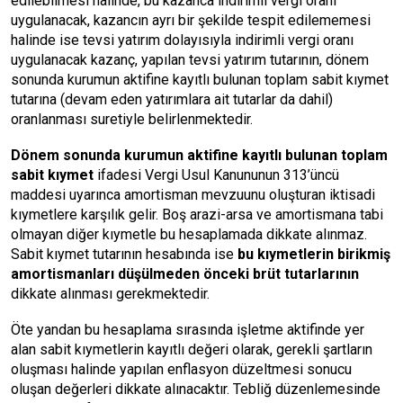
edilebilmesi halinde, bu kazanca indirimli vergi oranı
uygulanacak, kazancın ayrı bir şekilde tespit edilememesi
halinde ise tevsi yatırım dolayısıyla indirimli vergi oranı
uygulanacak kazanç, yapılan tevsi yatırım tutarının, dönem
sonunda kurumun aktifine kayıtlı bulunan toplam sabit kıymet
tutarına (devam eden yatırımlara ait tutarlar da dahil)
oranlanması suretiyle belirlenmektedir.
Dönem sonunda kurumun aktifine kayıtlı bulunan toplam
sabit kıymet
ifadesi Vergi Usul Kanununun 313’üncü
maddesi uyarınca amortisman mevzuunu oluşturan iktisadi
kıymetlere karşılık gelir. Boş arazi-arsa ve amortismana tabi
olmayan diğer kıymetle bu hesaplamada dikkate alınmaz.
Sabit kıymet tutarının hesabında ise
bu kıymetlerin birikmiş
amortismanları düşülmeden önceki brüt tutarlarının
dikkate alınması gerekmektedir.
Öte yandan bu hesaplama sırasında işletme aktifinde yer
alan sabit kıymetlerin kayıtlı değeri olarak, gerekli şartların
oluşması halinde yapılan enflasyon düzeltmesi sonucu
oluşan değerleri dikkate alınacaktır. Tebliğ düzenlemesinde