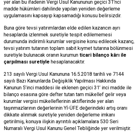
yer alan bu ifadenin Vergi Usul Kanununun geçici 31’nci
madde hükümleri dahilinde yapılan yeniden değerleme
uygulamasını kapsayıp kapsamadığı konusu belirsizdir.
Buna göre tevsi yatırımlardan elde edilen kazancın ayrı
hesaplarda izlenmek suretiyle tespit edilememesi
durumunda indirimli kurumlar vergisine konu edilecek kazanç,
tevsi yatırım tutarının toplam sabit kıymet tutarına bölünmesi
suretiyle bulunacak oranın kurumun
ticari bilanço kârı ile
çarpılması suretiyle
hesaplanacaktır.
213 sayılı Vergi Usul Kanununa 16.5.2018 tarihli ve 7144
sayılı Bazı Kanunlarda Değişiklik Yapılması Hakkında
Kanunun 5’inci maddesi ile eklenen geçici 31’ inci madde ile
bilanço esasına göre defter tutan tam mükellef gelir veya
kurumlar vergisi mükelleflerinin aktiflerinde yer alan
taşınmazlarının değerlerinin Yİ-ÜFE değerindeki artış oranı
dikkate alınmak suretiyle yeniden değerleme imkanı
getirilmiş, konuya ilişkin ayrıntılı açıklamalara 530 Seri
Numaralı Vergi Usul Kanunu Genel Tebliğinde yer verilmiştir.