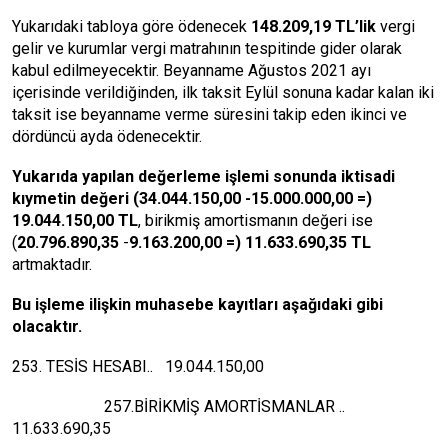
Yukarıdaki tabloya göre ödenecek
148.209,19 TL’lik
vergi
gelir ve kurumlar vergi matrahının tespitinde gider olarak
kabul edilmeyecektir. Beyanname Ağustos 2021 ayı
içerisinde verildiğinden, ilk taksit Eylül sonuna kadar kalan iki
taksit ise beyanname verme süresini takip eden ikinci ve
dördüncü ayda ödenecektir.
Yukarıda yapılan değerleme işlemi sonunda iktisadi
kıymetin değeri (34.044.150,00 -15.000.000,00 =)
19.044.150,00 TL
, birikmiş amortismanın değeri ise
(
20.796.890,35
-
9.163.200,00 =) 11.633.690,35 TL
artmaktadır.
Bu işleme ilişkin muhasebe kayıtları aşağıdaki gibi
olacaktır.
253. TESİS HESABI.. 19.044.150,00
257.BİRİKMİŞ AMORTİSMANLAR ..
11.633.690,35