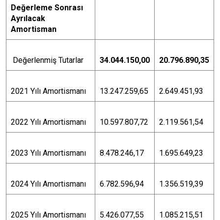
Değerleme Sonrası
Ayrılacak
Amortisman
Değerlenmiş Tutarlar
34.044.150,00
20.796.890,35
2021 Yılı Amortismanı
13.247.259,65
2.649.451,93
2022 Yılı Amortismanı
10.597.807,72
2.119.561,54
2023 Yılı Amortismanı
8.478.246,17
1.695.649,23
2024 Yılı Amortismanı
6.782.596,94
1.356.519,39
2025 Yılı Amortismanı
5.426.077,55
1.085.215,51