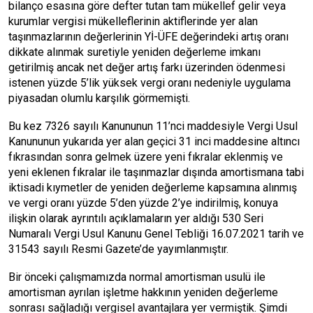
bilanço esasına göre defter tutan tam mükellef gelir veya
kurumlar vergisi mükelleflerinin aktiflerinde yer alan
taşınmazlarının değerlerinin Yİ-ÜFE değerindeki artış oranı
dikkate alınmak suretiyle yeniden değerleme imkanı
getirilmiş ancak net değer artış farkı üzerinden ödenmesi
istenen yüzde 5’lik yüksek vergi oranı nedeniyle uygulama
piyasadan olumlu karşılık görmemişti.
Bu kez 7326 sayılı Kanununun 11’nci maddesiyle Vergi Usul
Kanununun yukarıda yer alan geçici 31 inci maddesine altıncı
fıkrasından sonra gelmek üzere yeni fıkralar eklenmiş ve
yeni eklenen fıkralar ile taşınmazlar dışında amortismana tabi
iktisadi kıymetler de yeniden değerleme kapsamına alınmış
ve vergi oranı yüzde 5’den yüzde 2’ye indirilmiş, konuya
ilişkin olarak ayrıntılı açıklamaların yer aldığı 530 Seri
Numaralı Vergi Usul Kanunu Genel Tebliği 16.07.2021 tarih ve
31543 sayılı Resmi Gazete’de yayımlanmıştır.
Bir önceki çalışmamızda normal amortisman usulü ile
amortisman ayrılan işletme hakkının yeniden değerleme
sonrası sağladığı vergisel avantajlara yer vermiştik. Şimdi