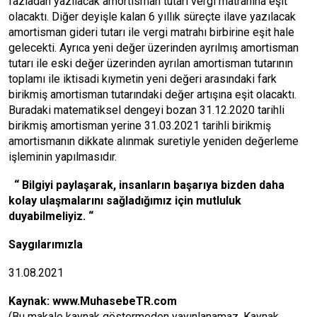
fazladan yazılacak amortisman tutarı vergi matrahına eşit
olacaktı. Diğer deyişle kalan 6 yıllık süreçte ilave yazılacak
amortisman gideri tutarı ile vergi matrahı birbirine eşit hale
gelecekti. Ayrıca yeni değer üzerinden ayrılmış amortisman
tutarı ile eski değer üzerinden ayrılan amortisman tutarının
toplamı ile iktisadi kıymetin yeni değeri arasındaki fark
birikmiş amortisman tutarındaki değer artışına eşit olacaktı.
Buradaki matematiksel dengeyi bozan 31.12.2020 tarihli
birikmiş amortisman yerine 31.03.2021 tarihli birikmiş
amortismanın dikkate alınmak suretiyle yeniden değerleme
işleminin yapılmasıdır.
“
Bilgiyi payla
ş
arak, insanların ba
ş
arıya bizden daha
kolay ula
ş
malarını sa
ğ
ladı
ğ
ımız için mutluluk
duyabilmeliyiz.
“
Saygılarımızla
31.08.2021
Kaynak:
www.MuhasebeTR.com
(Bu makale kaynak göstermeden yayınlanamaz. Kaynak