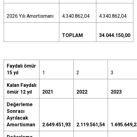
2026 Yılı Amortismanı
4.340.862,04
4.340.862,04
TOPLAM
34.044.150,00
Faydalı ömür
15 yıl
1
2
3
Kalan Faydalı
ömür 12 yıl
2021
2022
2023
Değerleme
Sonrası
Ayrılacak
Amortisman
2.649.451,93
2.119.561,54
1.695.649,2