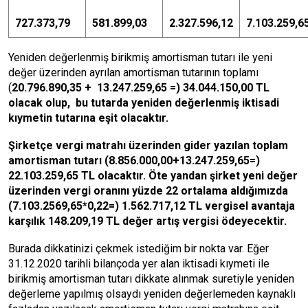
727.373,79
581.899,03
2.327.596,12
7.103.259,6
Yeniden değerlenmiş birikmiş amortisman tutarı ile yeni
değer üzerinden ayrılan amortisman tutarının toplamı
(
20.796.890,35 + 13.247.259,65
=) 34.044.150,00 TL
olacak olup, bu tutarda yeniden değerlenmiş iktisadi
kıymetin tutarına eşit olacaktır.
Şirketçe vergi matrahı üzerinden gider yazılan toplam
amortisman tutarı (8.856.000,00+13.247.259,65=)
22.103.259,65 TL olacaktır. Öte yandan şirket yeni değer
üzerinden vergi oranını yüzde 22 ortalama aldığımızda
(7.103.2569,65*0,22=) 1.562.717,12 TL vergisel avantaja
karşılık 148.209,19 TL değer artış vergisi ödeyecektir.
Burada dikkatinizi çekmek istediğim bir nokta var. Eğer
31.12.2020 tarihli bilançoda yer alan iktisadi kıymeti ile
birikmiş amortisman tutarı dikkate alınmak suretiyle yeniden
değerleme yapılmış olsaydı yeniden değerlemeden kaynaklı