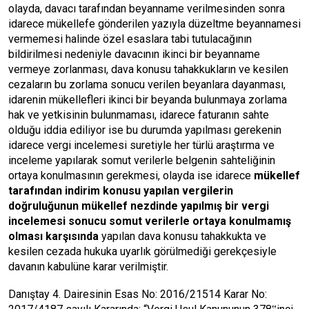
olayda, davacı tarafından beyanname verilmesinden sonra
idarece mükellefe gönderilen yazıyla düzeltme beyannamesi
vermemesi halinde özel esaslara tabi tutulacağının
bildirilmesi nedeniyle davacının ikinci bir beyanname
vermeye zorlanması, dava konusu tahakkukların ve kesilen
cezaların bu zorlama sonucu verilen beyanlara dayanması,
idarenin mükellefleri ikinci bir beyanda bulunmaya zorlama
hak ve yetkisinin bulunmaması, idarece faturanın sahte
olduğu iddia ediliyor ise bu durumda yapılması gerekenin
idarece vergi incelemesi suretiyle her türlü araştırma ve
inceleme yapılarak somut verilerle belgenin sahteliğinin
ortaya konulmasının gerekmesi, olayda ise idarece
mükellef
tarafından indirim konusu yapılan vergilerin
doğruluğunun mükellef nezdinde yapılmış bir vergi
incelemesi sonucu somut verilerle ortaya konulmamış
olması karşısında
yapılan dava konusu tahakkukta ve
kesilen cezada hukuka uyarlık görülmediği gerekçesiyle
davanın kabulüne karar verilmiştir.
Danıştay 4. Dairesinin Esas No: 2016/21514 Karar No: