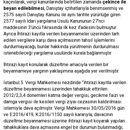
kaçınılarak, vergi kanunlarında belirtilen zamanda
çekince ile
beyan edilebilmesi
, Danıştay içtihatlarıyla benimsenmiş ve
2575 sayılı Danıştay Kanunu ile aynı tarihte yürürlüğe giren
2577 sayılı İdari yargılama Usulü Kanununun 27'nci
maddesinin 3'üncü fıkrasında ilk kez ifadesini bulmuştur.
Ayrıca İhtirazi kayıtla verilen beyannameler üzerinden tarh
edilen vergilere karşı dava açılmasının tahsil işlemlerini
durdurmayacağı, bunlar hakkında yürütmenin durdurulması
istenebileceği yargılama usulünde kurala bağlanmıştır.
İhtirazi kayıt konularak düzeltme amacıyla verilen bir
beyannameye yargının yaklaşımına aşağıda yer verilmiştir.
İstanbul 5. Vergi Mahkemesi nezdinde “ihtirazi kayıtla verilen
düzeltme beyannamesi üzerinden tahakkuk ettirilen
2012/2,3,4 dönemleri katma değer vergisi, gecikme faizi ve
damga vergisi ile kesilen vergi ziyaı cezasının kaldırılması
istemiyle dava açılmıştır. Vergi Mahkemesi 30/05/2016 gün
ve E:2016/419, K:2016/1150 sayılı kararıyla; davacının
düzeltme beyannamesi üzerine ihtirazi kayıt koyarak yapılan
tahakkuklara dava açmasına engel bir durumun bulunmadığı;