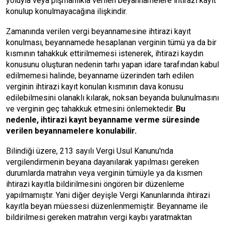
yoluyla veya pişmanlıkla verilen beyannamelere ihtirazi kayıt
konulup konulmayacağına ilişkindir.
Zamanında verilen vergi beyannamesine ihtirazi kayıt
konulması, beyannamede hesaplanan verginin tümü ya da bir
kısmının tahakkuk ettirilmemesi istenerek, ihtirazi kaydın
konusunu oluşturan nedenin tarhı yapan idare tarafından kabul
edilmemesi halinde, beyanname üzerinden tarh edilen
verginin ihtirazi kayıt konulan kısmının dava konusu
edilebilmesini olanaklı kılarak, noksan beyanda bulunulmasını
ve verginin geç tahakkuk etmesini önlemektedir.
Bu
nedenle, ihtirazi kayıt beyanname verme süresinde
verilen beyannamelere konulabilir.
Bilindiği üzere, 213 sayılı Vergi Usul Kanunu'nda
vergilendirmenin beyana dayanılarak yapılması gereken
durumlarda matrahın veya verginin tümüyle ya da kısmen
ihtirazi kayıtla bildirilmesini öngören bir düzenleme
yapılmamıştır. Yani diğer deyişle Vergi Kanunlarında ihtirazi
kayıtla beyan müessesi düzenlenmemiştir. Beyanname ile
bildirilmesi gereken matrahın vergi kaybı yaratmaktan