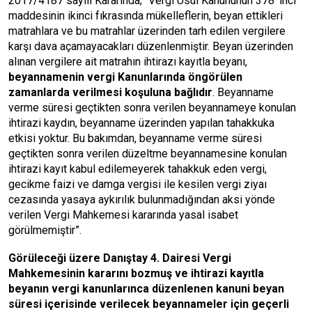
2017/4187 sayılı Kararında; “Vergi Usul Kanununun 378‟inci
maddesinin ikinci fıkrasında mükelleflerin, beyan ettikleri
matrahlara ve bu matrahlar üzerinden tarh edilen vergilere
karşı dava açamayacakları düzenlenmiştir. Beyan üzerinden
alınan vergilere ait matrahın ihtirazı kayıtla beyanı,
beyannamenin vergi Kanunlarında öngörülen
zamanlarda verilmesi koşuluna bağlıdır
. Beyanname
verme süresi geçtikten sonra verilen beyannameye konulan
ihtirazi kaydın, beyanname üzerinden yapılan tahakkuka
etkisi yoktur. Bu bakımdan, beyanname verme süresi
geçtikten sonra verilen düzeltme beyannamesine konulan
ihtirazi kayıt kabul edilemeyerek tahakkuk eden vergi,
gecikme faizi ve damga vergisi ile kesilen vergi ziyaı
cezasında yasaya aykırılık bulunmadığından aksi yönde
verilen Vergi Mahkemesi kararında yasal isabet
görülmemiştir”.
Görüleceği üzere Danıştay 4. Dairesi Vergi
Mahkemesinin kararını bozmuş ve ihtirazi kayıtla
beyanın vergi kanunlarınca düzenlenen kanuni beyan
süresi içerisinde verilecek beyannameler için geçerli