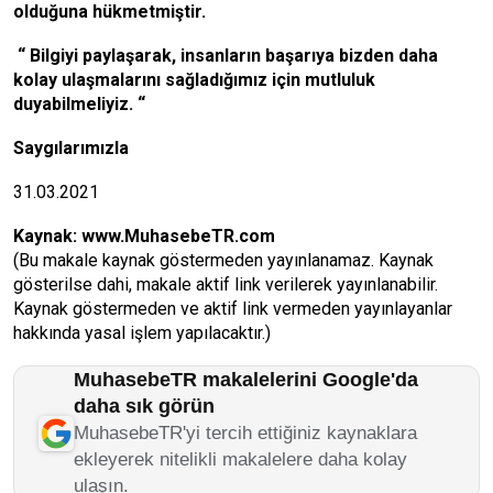
olduğuna hükmetmiştir.
“
Bilgiyi payla
ş
arak, insanlar
ı
n ba
ş
ar
ı
ya bizden daha
kolay ula
ş
malar
ı
n
ı
sa
ğ
lad
ı
ğ
ı
m
ı
z i
ç
in mutluluk
duyabilmeliyiz.
“
Saygılarımızla
31.03.2021
Kaynak:
www.MuhasebeTR.com
(Bu makale kaynak göstermeden yayınlanamaz. Kaynak
gösterilse dahi, makale aktif link verilerek yayınlanabilir.
Kaynak göstermeden ve aktif link vermeden yayınlayanlar
hakkında yasal işlem yapılacaktır.)
MuhasebeTR makalelerini Google'da
daha sık görün
MuhasebeTR'yi tercih ettiğiniz kaynaklara
ekleyerek nitelikli makalelere daha kolay
ulaşın.