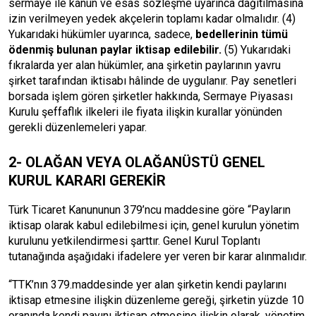
sermaye ile kanun ve esas sözleşme uyarınca dağıtılmasına
izin verilmeyen yedek akçelerin toplamı kadar olmalıdır. (4)
Yukarıdaki hükümler uyarınca, sadece,
bedellerinin tümü
ödenmiş bulunan paylar iktisap edilebilir.
(5) Yukarıdaki
fıkralarda yer alan hükümler, ana şirketin paylarının yavru
şirket tarafından iktisabı hâlinde de uygulanır. Pay senetleri
borsada işlem gören şirketler hakkında, Sermaye Piyasası
Kurulu şeffaflık ilkeleri ile fiyata ilişkin kurallar yönünden
gerekli düzenlemeleri yapar.
2- OLAĞAN VEYA OLAĞANÜSTÜ GENEL
KURUL KARARI GEREKİR
Türk Ticaret Kanununun 379’ncu maddesine göre “Payların
iktisap olarak kabul edilebilmesi için, genel kurulun yönetim
kurulunu yetkilendirmesi şarttır. Genel Kurul Toplantı
tutanağında aşağıdaki ifadelere yer veren bir karar alınmalıdır.
“TTK’nın 379.maddesinde yer alan şirketin kendi paylarını
iktisap etmesine ilişkin düzenleme gereği, şirketin yüzde 10
oranında kendi payını iktisap etmesine ilişkin olarak, yönetim