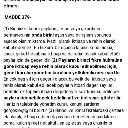
etmesi
MADDE 379-
(1) Bir şirket kendi paylarını, esas veya çıkarılmış
sermayesinin
onda birini
aşan veya bir işlem sonunda
aşacak olan miktarda, ivazlı olarak iktisap ve rehin olarak
kabul edemez. Bu hüküm, bir üçüncü kişinin kendi adına,
ancak şirket hesabına iktisap ya da rehin olarak kabul ettiği
paylar için de geçerlidir. (
2) Payların birinci fıkra hükmüne
göre iktisap veya rehin olarak kabul edilebilmesi için,
genel kurulun yönetim kurulunu yetkilendirmesi şarttır.
En çok beş yıl için geçerli olacak bu yetkide, iktisap veya
rehin olarak kabul edilecek payların itibarî değer sayıları
belirtilerek toplam itibarî değerleriyle söz konusu edilecek
paylara ödenebilecek bedelin alt ve üst sınırı gösterilir.
Her izin talebinde yönetim kurulu kanuni şartların
gerçekleştiğini belirtir. (3) Birinci ve ikinci fıkralardaki şartlara
ek olarak, iktisap edilecek payların bedelleri düşüldükten
sonra, kalan şirket net aktifi, en az esas veya çıkarılmış