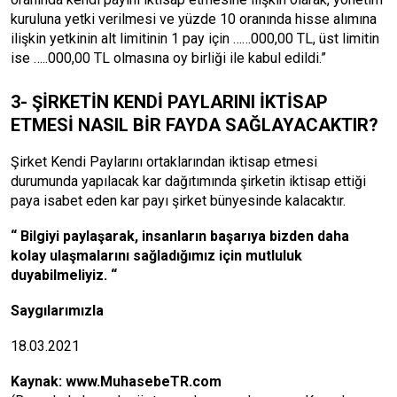
kuruluna yetki verilmesi ve yüzde 10 oranında hisse alımına
ilişkin yetkinin alt limitinin 1 pay için ……000,00 TL, üst limitin
ise …..000,00 TL olmasına oy birliği ile kabul edildi.”
3- ŞİRKETİN KENDİ PAYLARINI İKTİSAP
ETMESİ NASIL BİR FAYDA SAĞLAYACAKTIR?
Şirket Kendi Paylarını ortaklarından iktisap etmesi
durumunda yapılacak kar dağıtımında şirketin iktisap ettiği
paya isabet eden kar payı şirket bünyesinde kalacaktır.
“
Bilgiyi payla
ş
arak, insanlar
ı
n ba
ş
ar
ı
ya bizden daha
kolay ula
ş
malar
ı
n
ı
sa
ğ
lad
ı
ğ
ı
m
ı
z i
ç
in mutluluk
duyabilmeliyiz.
“
Saygılarımızla
18.03.2021
Kaynak:
www.MuhasebeTR.com