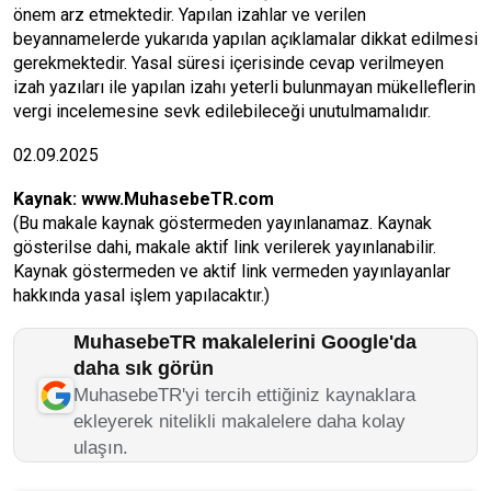
önem arz etmektedir. Yapılan izahlar ve verilen
beyannamelerde yukarıda yapılan açıklamalar dikkat edilmesi
gerekmektedir. Yasal süresi içerisinde cevap verilmeyen
izah yazıları ile yapılan izahı yeterli bulunmayan mükelleflerin
vergi incelemesine sevk edilebileceği unutulmamalıdır.
02.09.2025
Kaynak:
www.MuhasebeTR.com
(Bu makale kaynak göstermeden yayınlanamaz. Kaynak
gösterilse dahi, makale aktif link verilerek yayınlanabilir.
Kaynak göstermeden ve aktif link vermeden yayınlayanlar
hakkında yasal işlem yapılacaktır.)
MuhasebeTR makalelerini Google'da
daha sık görün
MuhasebeTR'yi tercih ettiğiniz kaynaklara
ekleyerek nitelikli makalelere daha kolay
ulaşın.