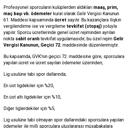
Profesyonel sporcuların kulüplerden aldıkları
maaş, prim,
maç başı vb. ödemeler
kural olarak Gelir Vergisi Kanunun
61. Maddesi kapsamında
ücret
sayılır. Bu kazançlara ilişkin
vergilendirme ise ve vergileme
tevkifat (stopaj)
yoluyla
yapılır. Sporcu ücretlerinde genel ücret rejiminden ayrılan
nokta
sabit oranlı
tevkifat uygulamasıdır; bu özel rejim
Gelir
Vergisi Kanunun, Geçici 72.
maddesinde düzenlenmiştir.
Bu kapsamda, GVK’nın geçici 72. maddesine göre, sporculara
yapılan ücret ve ücret sayılan ödemeler üzerinden;
Lig usulüne tabi spor dallarında;
En üst ligdekiler için %20,
En üst altı ligdekiler için %10,
Diğer liglerdekiler için %5,
Lig usulüne tabi olmayan spor dallarındaki sporculara yapılan
ödemeler ile milli sporculara uluslararası müsabakalara