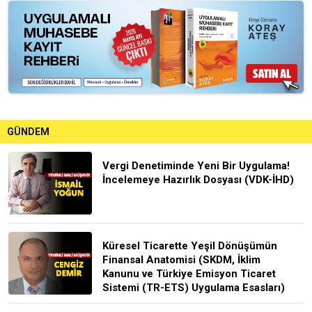
GÜNDEM
Vergi Denetiminde Yeni Bir Uygulama!
İncelemeye Hazırlık Dosyası (VDK-İHD)
Küresel Ticarette Yeşil Dönüşümün
Finansal Anatomisi (SKDM, İklim
Kanunu ve Türkiye Emisyon Ticaret
Sistemi (TR-ETS) Uygulama Esasları)