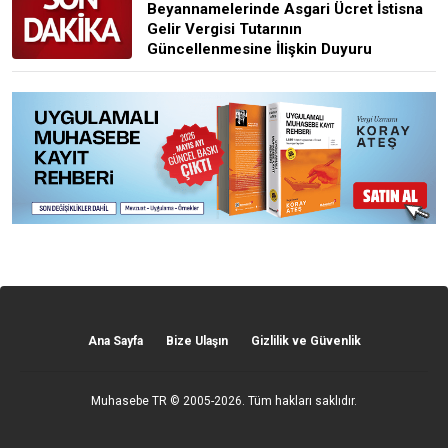
Beyannamelerinde Asgari Ücret İstisna
Gelir Vergisi Tutarının
Güncellenmesine İlişkin Duyuru
Ana Sayfa
Bize Ulaşın
Gizlilik ve Güvenlik
Muhasebe TR
© 2005-2026. Tüm hakları saklıdır.