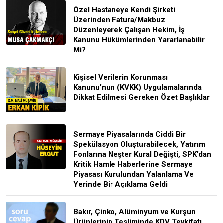
Özel Hastaneye Kendi Şirketi
Üzerinden Fatura/Makbuz
Düzenleyerek Çalışan Hekim, İş
Kanunu Hükümlerinden Yararlanabilir
Mi?
Kişisel Verilerin Korunması
Kanunu'nun (KVKK) Uygulamalarında
Dikkat Edilmesi Gereken Özet Başlıklar
Sermaye Piyasalarında Ciddi Bir
Spekülasyon Oluşturabilecek, Yatırım
Fonlarına Neşter Kural Değişti, SPK’dan
Kritik Hamle Haberlerine Sermaye
Piyasası Kurulundan Yalanlama Ve
Yerinde Bir Açıklama Geldi
Bakır, Çinko, Alüminyum ve Kurşun
Ürünlerinin Tesliminde KDV Tevkifatı