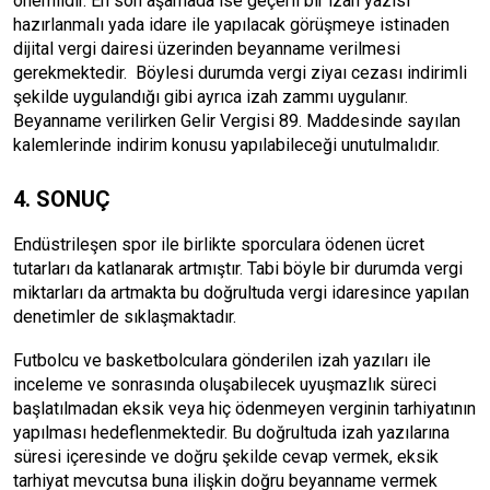
önemlidir. En son aşamada ise geçerli bir izah yazısı
hazırlanmalı yada idare ile yapılacak görüşmeye istinaden
dijital vergi dairesi üzerinden beyanname verilmesi
gerekmektedir. Böylesi durumda vergi ziyaı cezası indirimli
şekilde uygulandığı gibi ayrıca izah zammı uygulanır.
Beyanname verilirken Gelir Vergisi 89. Maddesinde sayılan
kalemlerinde indirim konusu yapılabileceği unutulmalıdır.
4. SONUÇ
Endüstrileşen spor ile birlikte sporculara ödenen ücret
tutarları da katlanarak artmıştır. Tabi böyle bir durumda vergi
miktarları da artmakta bu doğrultuda vergi idaresince yapılan
denetimler de sıklaşmaktadır.
Futbolcu ve basketbolculara gönderilen izah yazıları ile
inceleme ve sonrasında oluşabilecek uyuşmazlık süreci
başlatılmadan eksik veya hiç ödenmeyen verginin tarhiyatının
yapılması hedeflenmektedir. Bu doğrultuda izah yazılarına
süresi içeresinde ve doğru şekilde cevap vermek, eksik
tarhiyat mevcutsa buna ilişkin doğru beyanname vermek