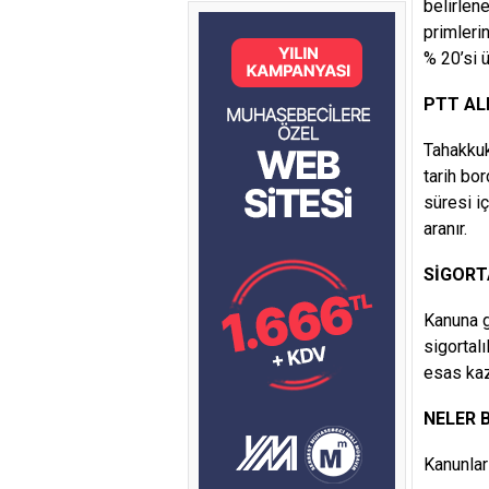
belirlen
primleri
% 20’si ü
PTT ALI
Tahakkuk 
tarih bor
süresi i
aranır.
SİGORT
Kanuna gö
sigortal
esas kaza
NELER 
Kanunlar