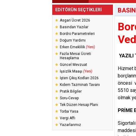
BASIN
EDİTÖRÜN SEÇTİKLERİ
Asgari Ücret 2026
Bor
Basından Yazılar
Bordro Parametreleri
Veda
Doğum Yardımı
Erken Emeklilik
(Yeni)
Fazla Mesai Ücreti
YAZILI
Hesaplama
Güncel Mevzuat
Hizmet b
İşsizlik Maaşı
(Yeni)
borçlanm
İşten Çıkış Kodları 2026
öncesi v
Kıdem Tazminatı Tavanı
5510 say
Pratik Bilgiler
olmak yet
Soru-Cevap
Tek Düzen Hesap Planı
PRİME 
Torba Yasa
Vergi Affı
Sigortalı
Yazarlarımız
maddesin