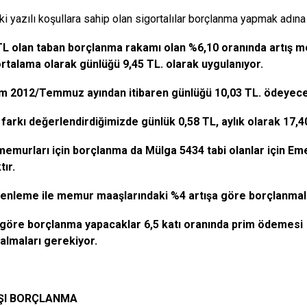
ki yazılı koşullara sahip olan sigortalılar borçlanma yapmak adına e
TL olan taban borçlanma rakamı olan %6,10 oranında artış me
rtalama olarak günlüğü 9,45 TL. olarak uygulanıyor.
m 2012/Temmuz ayından itibaren günlüğü 10,03 TL. ödeyece
farkı değerlendirdiğimizde günlük 0,58 TL, aylık olarak 17,4
memurları için borçlanma da Mülga 5434 tabi olanlar için Em
tır.
enleme ile memur maaşlarındaki %4 artışa göre borçlanmala
göre borçlanma yapacaklar 6,5 katı oranında prim ödemesi 
almaları gerekiyor.
ŞI BORÇLANMA