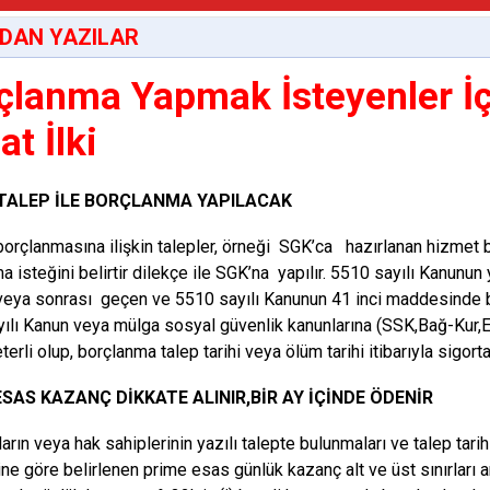
DAN YAZILAR
çlanma Yapmak İsteyenler İçi
t İlki
 TALEP İLE BORÇLANMA YAPILACAK
orçlanmasına ilişkin talepler, örneği SGK’ca hazırlanan hizmet
a isteğini belirtir dilekçe ile SGK’na yapılır. 5510 sayılı Kanunun
eya sonrası geçen ve 5510 sayılı Kanunun 41 inci maddesinde bel
ılı Kanun veya mülga sosyal güvenlik kanunlarına (SSK,Bağ-Kur,E
erli olup, borçlanma talep tarihi veya ölüm tarihi itibarıyla sigort
ESAS KAZANÇ DİKKATE ALINIR,BİR AY İÇİNDE ÖDENİR
ların veya hak sahiplerinin yazılı talepte bulunmaları ve talep tar
e göre belirlenen prime esas günlük kazanç alt ve üst sınırları 