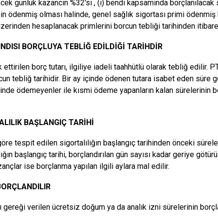
ecek günlük kazancın %32'si , (i) bendi kapsamında borçlanılacak s
nin ödenmiş olması halinde, genel sağlık sigortası primi ödenmiş b
zerinden hesaplanacak primlerini borcun tebliği tarihinden itibaren
NDISI BORÇLUYA TEBLİĞ EDİLDİĞİ TARİHDİR
ettirilen borç tutarı, ilgiliye iadeli taahhütlü olarak tebliğ edilir. P
cun tebliğ tarihidir. Bir ay içinde ödenen tutara isabet eden süre g
çinde ödemeyenler ile kısmi ödeme yapanların kalan sürelerinin bor
ALILIK BAŞLANGIÇ TARİHİ
re tespit edilen sigortalılığın başlangıç tarihinden önceki süreler
ılığın başlangıç tarihi, borçlandırılan gün sayısı kadar geriye göt
nçlar ise borçlanma yapılan ilgili aylara mal edilir.
BORÇLANDILIR
ı gereği verilen ücretsiz doğum ya da analık izni sürelerinin borç