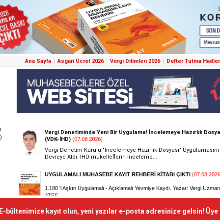
Ana Sayfa
Asgari Ücret 2026
Vergi Dilimleri 2026
Defter Tutma Hadler
!
)
E-bültenimize kayıt olun, yeni yazılar e-posta adresinize gelsin! Üye