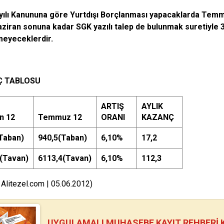
yılı Kanununa göre Yurtdışı Borçlanması yapacaklarda Tem
aziran sonuna kadar SGK yazılı talep de bulunmak suretiyle 3
meyeceklerdir.
Ç TABLOSU
ARTIŞ
AYLIK
n 12
Temmuz 12
ORANI
KAZANÇ
Taban)
940,5(Taban)
6,10%
17,2
(Tavan)
6113,4(Tavan)
6,10%
112,3
 Alitezel.com | 05.06.2012)
UYGULAMALI MUHASEBE KAYIT REHBERİ Kİ