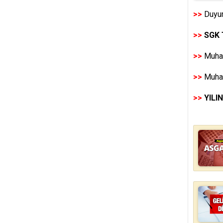
>>
Duyur
>>
SGK 
>>
Muhas
>>
Muhas
>>
YILI