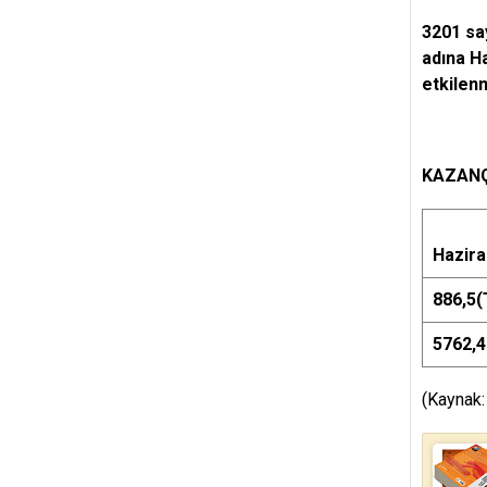
3201 sa
adına H
etkilen
KAZAN
Hazira
886,5(
5762,4
(Kaynak: