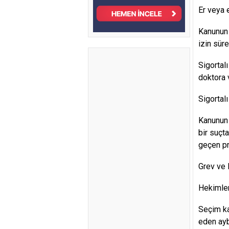
Er veya 
Kanunun 
izin süre
Sigortal
doktora 
Sigortalı
Kanunun 
bir suçt
geçen pr
Grev ve 
Hekimler
Seçim kan
eden ayb