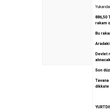
Yukarıda
886,50 
rakam o
Bu raka
Aradaki 
Devlet 
alınacak
Son düz
Tavana 
dikkate 
YURTDI