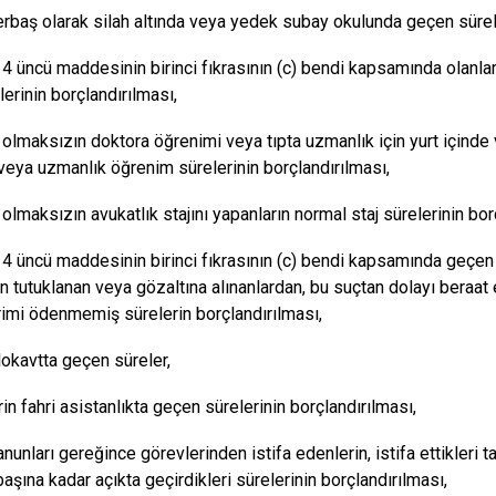
erbaş olarak silah altında veya yedek subay okulunda geçen sürele
4 üncü maddesinin birinci fıkrasının (c) bendi kapsamında olanla
lerinin borçlandırılması,
ı olmaksızın doktora öğrenimi veya tıpta uzmanlık için yurt içinde 
veya uzmanlık öğrenim sürelerinin borçlandırılması,
 olmaksızın avukatlık stajını yapanların normal staj sürelerinin bor
4 üncü maddesinin birinci fıkrasının (c) bendi kapsamında geçen s
an tutuklanan veya gözaltına alınanlardan, bu suçtan dolayı beraat
imi ödenmemiş sürelerin borçlandırılması,
lokavtta geçen süreler,
in fahri asistanlıkta geçen sürelerinin borçlandırılması,
unları gereğince görevlerinden istifa edenlerin, istifa ettikleri tar
aşına kadar açıkta geçirdikleri sürelerinin borçlandırılması,