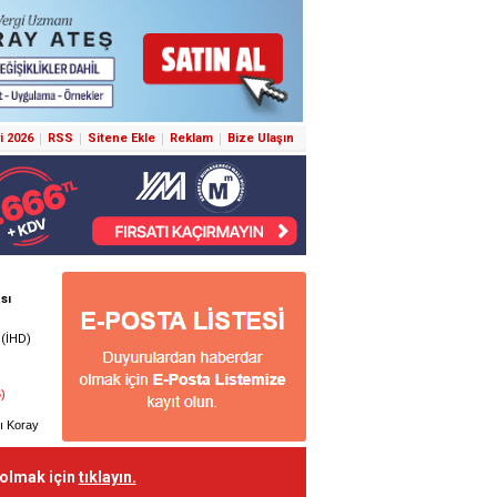
i 2026
RSS
Sitene Ekle
Reklam
Bize Ulaşın
 olmak için
tıklayın.