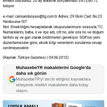
emekli olursunuz. 20 ay askerlik borçlanması 5.673,60 TL
tutuyor.
e-mail: calisandunyasi@tg.com.tr Adres: 29 Ekim Cad. No:23
Yenibosna-İST.
Not: Emekliliğini hesaplatacak okuyucularımızın sırasıyla; T.C.
Numaralarını, baba, il ve ilçe adı, cilt no, aile sıra no ve doğum
tarihini ay ve gün olarak bildirmeleri gerekiyor. SGK’nın yeni
düzenlemesine göre, eksik bilgi verenlerin sorularına cevap
verilmeyecektir.
(Kaynak: Türkiye Gazetesi | 04.06.2012)
MuhasebeTR makalelerini Google'da
daha sık görün
MuhasebeTR'yi tercih ettiğiniz kaynaklara
ekleyerek nitelikli makalelere daha kolay
ulaşın.