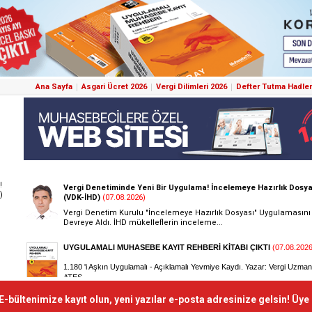
Ana Sayfa
Asgari Ücret 2026
Vergi Dilimleri 2026
Defter Tutma Hadler
!
)
E-bültenimize kayıt olun, yeni yazılar e-posta adresinize gelsin! Üye