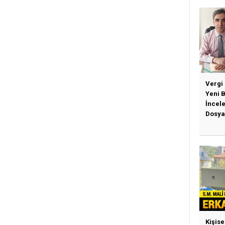
Vergi
Yeni 
İncel
Dosya
Kişise