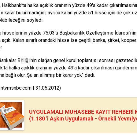
 Halkbank'ta halka açıklık oranının yüzde 49'a kadar çıkarılmasın
bir karar bulunmadığını; ayrıca kalan yüzde 51 hisse için de çok u
labileceğini söyledi.
 hisselerinin yüzde 75.03'ü Başbakanlık Özelleştirme İdaresi'nin
 açık. Kalan sınırlı orandaki hisse ise çeşitli banka, şirket, koope
r.
ankalar Birliği'nin olağan genel kurul toplantısı sonrası gazetecil
k'ta halka açıklık oranının yüzde 49'a kadar çıkarılması gündem
na bağlı olur. Şu an alınmış bir karar yok" dedi.
 ntvmsnbc.com | 31.05.2012)
UYGULAMALI MUHASEBE KAYIT REHBERİ Kİ
(1.180 'i Aşkın Uygulamalı - Örnekli Yevmiy