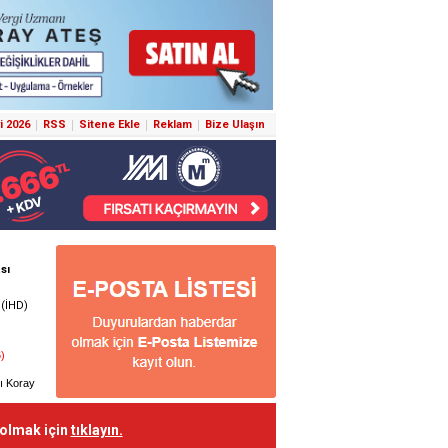
i 2026
RSS
Sitene Ekle
Reklam
Bize Ulaşın
 olmak için
tıklayın.