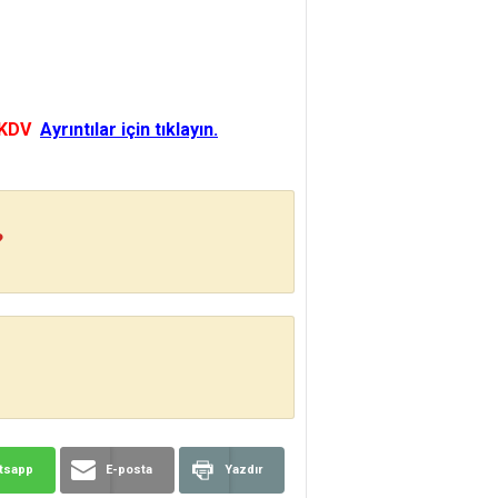
 KDV
Ayrıntılar için tıklayın.
?
tsapp
E-posta
Yazdır