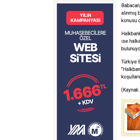
Babacan,
alınmış 
konusu o
Halkbank
ise halka
bulunuyo
Türkiye B
"Halkban
koşulları
(Kaynak: