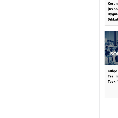
Korun
(KVKK
Uygul
Dikkat
Gerek
Külçe
Tesli
Tevkif