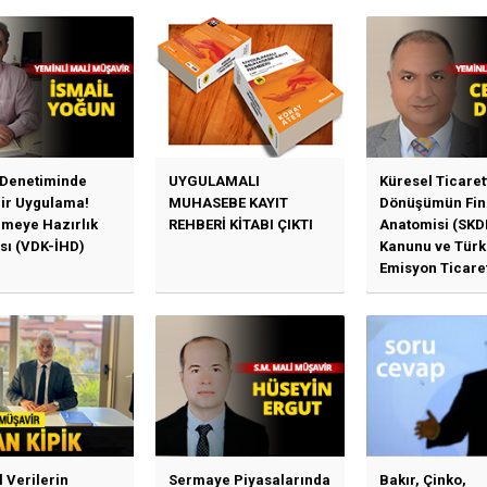
 Denetiminde
UYGULAMALI
Küresel Ticaret
Bir Uygulama!
MUHASEBE KAYIT
Dönüşümün Fin
emeye Hazırlık
REHBERİ KİTABI ÇIKTI
Anatomisi (SKD
sı (VDK-İHD)
Kanunu ve Türk
Emisyon Ticare
Sistemi (TR-ETS
Uygulama Esasl
l Verilerin
Sermaye Piyasalarında
Bakır, Çinko,