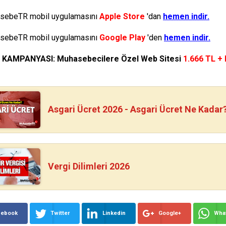
ebeTR mobil uygulamasını
Apple Store
'dan
hemen indir.
ebeTR mobil uygulamasını
Google Play
'den
hemen indir.
N KAMPANYASI: Muhasebecilere Özel Web Sitesi
1.666 TL +
Asgari Ücret 2026 - Asgari Ücret Ne Kadar
Vergi Dilimleri 2026
cebook
Twitter
Linkedin
Google+
Wha