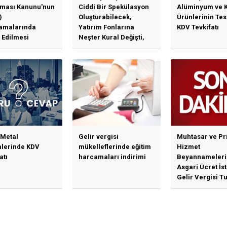
ması Kanunu'nun
Ciddi Bir Spekülasyon
Alüminyum ve 
)
Oluşturabilecek,
Ürünlerinin Te
amalarında
Yatırım Fonlarına
KDV Tevkifatı
 Edilmesi
Neşter Kural Değişti,
en Özet Başlıklar
SPK’dan Kritik Hamle
Haberlerine Sermaye
Piyasası Kurulundan
Yalanlama Ve Yerinde
Bir Açıklama Geldi
 Metal
Gelir vergisi
Muhtasar ve Pr
mlerinde KDV
mükelleflerinde eğitim
Hizmet
atı
harcamaları indirimi
Beyannameleri
Asgari Ücret İs
Gelir Vergisi Tu
Güncellenmesi
İlişkin Duyuru