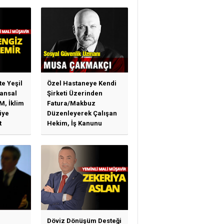
te Yeşil
Özel Hastaneye Kendi
ansal
Şirketi Üzerinden
M, İklim
Fatura/Makbuz
iye
Düzenleyerek Çalışan
t
Hekim, İş Kanunu
)
Hükümlerinden
arı)
Yararlanabilir Mi?
Döviz Dönüşüm Desteği