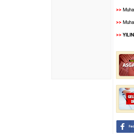
>>
Muhas
>>
Muhas
>>
YILI
Fa