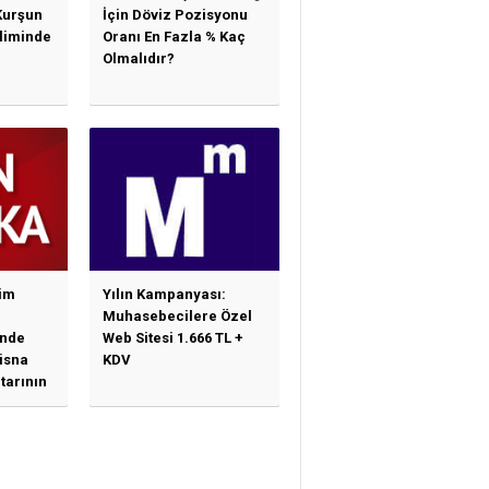
Kurşun
İçin Döviz Pozisyonu
sliminde
Oranı En Fazla % Kaç
Olmalıdır?
im
Yılın Kampanyası:
Muhasebecilere Özel
nde
Web Sitesi 1.666 TL +
tisna
KDV
tarının
ne