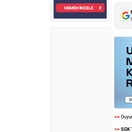
>>
Duyur
>>
SGK 