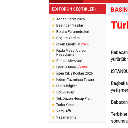
BASIN
EDİTÖRÜN SEÇTİKLERİ
Asgari Ücret 2026
Tür
Basından Yazılar
Bordro Parametreleri
Doğum Yardımı
Erken Emeklilik
(Yeni)
Fazla Mesai Ücreti
Babacan,
Hesaplama
yürürlük 
Güncel Mevzuat
İşsizlik Maaşı
(Yeni)
İSTANBUL 
İşten Çıkış Kodları 2026
Kıdem Tazminatı Tavanı
Başbakan
Pratik Bilgiler
yetişmem
Soru-Cevap
Tek Düzen Hesap Planı
Babacan, 
Torba Yasa
Vergi Affı
Terbirler
Yazarlarımız
sonundak