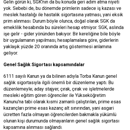
Gelin görün ki, SGK'nın da bu konuda geri adım atma niyeti
yok. Sebebi de, bu dönemde primlerin sadece iş kazası ve
meslek hastalığı ile hastalık sigortasına yatması, yani eksik
prim alınması. Durum böyle olunca, doğal olarak SGK da
emeklilik hesabında bu süreleri hesap etmiyor. SGK, aslında
işe gelir - gider yönünden bakıyor. Bir kereliğine bile böyle
bir uygulamanın yapılması, hesaplamalara göre, giderlerin
yaklaşık yüzde 20 oranında artış göstermesi anlamına
geliyor.
Genel Sağlık Sigortası kapsamındalar
6111 sayılı Kanun ya da bilinen adıyla Torba Kanun genel
sağlık sigortasıyla ilgili önemli bir düzenleme yaptı. Bu
düzenlemeyle; aday stajyer, çırak, çırak ve işletmelerde
mesleki eğitim gören öğrenciler ile Yükseköğretim
Kanunu'na tabi olarak kısmi zamanlı çalıştırılan, prime esas
kazançları prime esas kazanç alt sınırından, yani asgari
ücretten fazla olmayan öğrencilerden bakmakla yükümlü
olunan kişi durumunda olmayanların genel sağlık sigortası
kapsamına alınması sağlandı.