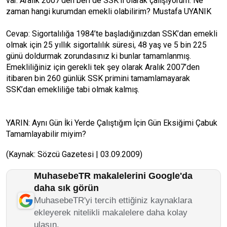
var. Aralık 2007'den beri de SSK’lı olarak çalışıyorum. Ne
zaman hangi kurumdan emekli olabilirim? Mustafa UYANIK
Cevap: Sigortalılığa 1984’te başladığınızdan SSK’dan emekli
olmak için 25 yıllık sigortalılık süresi, 48 yaş ve 5 bin 225
günü doldurmak zorundasınız ki bunlar tamamlanmış.
Emekliliğiniz için gerekli tek şey olarak Aralık 2007’den
itibaren bin 260 günlük SSK primini tamamlamayarak
SSK’dan emekliliğe tabi olmak kalmış.
YARIN: Aynı Gün İki Yerde Çalıştığım İçin Gün Eksiğimi Çabuk
Tamamlayabilir miyim?
(Kaynak: Sözcü Gazetesi | 03.09.2009)
MuhasebeTR makalelerini Google'da
daha sık görün
MuhasebeTR'yi tercih ettiğiniz kaynaklara
ekleyerek nitelikli makalelere daha kolay
ulaşın.