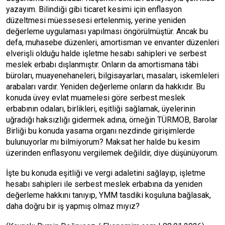
yazayım. Bilindiği gibi ticaret kesimi için enflasyon
düzeltmesi müessesesi ertelenmiş, yerine yeniden
değerleme uygulaması yapılması öngörülmüştür. Ancak bu
defa, muhasebe düzenleri, amortisman ve envanter düzenleri
elverişli olduğu halde işletme hesabı sahipleri ve serbest
meslek erbabı dışlanmıştır. Onların da amortismana tâbi
büroları, muayenehaneleri, bilgisayarları, masaları, iskemleleri
arabaları vardır. Yeniden değerleme onların da hakkıdır. Bu
konuda üvey evlat muamelesi göre serbest meslek
erbabının odaları, birlikleri, eşitliği sağlamak, üyelerinin
uğradığı haksızlığı gidermek adına, örneğin TÜRMOB, Barolar
Birliği bu konuda yasama organı nezdinde girişimlerde
bulunuyorlar mı bilmiyorum? Maksat her halde bu kesim
üzerinden enflasyonu vergilemek değildir, diye düşünüyorum.
İşte bu konuda eşitliği ve vergi adaletini sağlayıp, işletme
hesabı sahipleri ile serbest meslek erbabına da yeniden
değerleme hakkını tanıyıp, YMM tasdiki koşuluna bağlasak,
daha doğru bir iş yapmış olmaz mıyız?