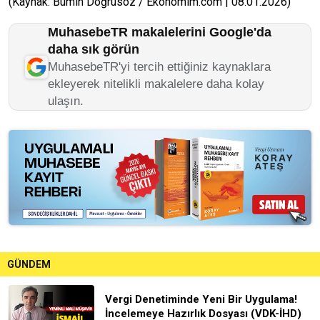
(Kaynak: Bumin Doğrusoz / Ekonomim.com | 08.01.2026)
MuhasebeTR makalelerini Google'da
daha sık görün
MuhasebeTR'yi tercih ettiğiniz kaynaklara
ekleyerek nitelikli makalelere daha kolay
ulaşın.
GÜNDEM
Vergi Denetiminde Yeni Bir Uygulama!
İncelemeye Hazırlık Dosyası (VDK-İHD)