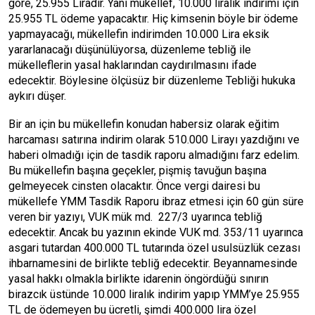
göre, 25.955 Liradır. Yani mükellef, 10.000 liralık indirimi için
25.955 TL ödeme yapacaktır. Hiç kimsenin böyle bir ödeme
yapmayacağı, mükellefin indirimden 10.000 Lira eksik
yararlanacağı düşünülüyorsa, düzenleme tebliğ ile
mükelleflerin yasal haklarından caydırılmasını ifade
edecektir. Böylesine ölçüsüz bir düzenleme Tebliği hukuka
aykırı düşer.
Bir an için bu mükellefin konudan habersiz olarak eğitim
harcaması satırına indirim olarak 510.000 Lirayı yazdığını ve
haberi olmadığı için de tasdik raporu almadığını farz edelim.
Bu mükellefin başına geçekler, pişmiş tavuğun başına
gelmeyecek cinsten olacaktır. Önce vergi dairesi bu
mükellefe YMM Tasdik Raporu ibraz etmesi için 60 gün süre
veren bir yazıyı, VUK mük md. 227/3 uyarınca tebliğ
edecektir. Ancak bu yazının ekinde VUK md. 353/11 uyarınca
asgari tutardan 400.000 TL tutarında özel usulsüzlük cezası
ihbarnamesini de birlikte tebliğ edecektir. Beyannamesinde
yasal hakkı olmakla birlikte idarenin öngördüğü sınırın
birazcık üstünde 10.000 liralık indirim yapıp YMM’ye 25.955
TL de ödemeyen bu ücretli, şimdi 400.000 lira özel