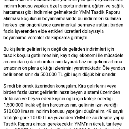
indirim konusu yapılan, özel sigorta indirimi, eğitim ve sağlık
harcaması gibi indirimler gelmektedir. YMM Tasdik Raporu
alınması koşulunun beyannamesinde bu indirimleri kullanan
herkes için öngörülünce gayrimenkul sermaye iratları, birden
fazla işverenden elde ettikleri ücretleri dolayısıyla
beyanname verenler de kapsama girmiştir.
Bu kişilerin gelirleri için değil de gelirden indirimleri için
tasdik koşulu getirilmesinin, kayıt dışı
ekonomi
ile mücadele
amacından çok indirimleri sınırlayarak hazine gelirini artırma
amacının ön plana çıktığı izlenimini yaratmaktadır. Öte yandan
belirlenen sınır da 500.000 TL gibi aşırı düşük bir sınırdır.
Şimdi bir örnek üzerinden konuşalım. Kira gelirlerini veya
birden fazla ücret gelirlerini hazır beyan sistemi üzerinden
dolduran ve beyan eden kişinin oğlu için koleje ödediği
1.500.000 liralık eğitim harcamasının, gelirinin izin verdiği
510.000 lirasını indirim konusu yaptığını düşünelim. 49 sayılı
tebliğle göre 10.000 Lira yüzünden YMM ile sözleşme yapıp
Tasdik Raporu alması gerekecektir. YMM’nin ücreti, tarifeye