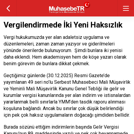
Vergilendirmede İki Yeni Haksızlık
Vergi hukukumuzda yer alan adaletsiz uygulama ve
düzenlemeleri, zaman zaman yazıyor ve giderilmeleri
yönünde önerilerde bulunuyorum. Şimdi bunlara iki yenisi
daha eklendi. Hem akademisyen hem de köşe yazarı olarak
benim görevim de bunlara dikkat çekmek.
Geçtiğimiz günlerde (30.12.2025) Resmi Gazete’de
yayımlanan 49 seri no’lu Serbest Muhasebeci Mali Müşavirlik
ve Yeminli Mali Müşavirlik Kanunu Genel Tebliği ile gelir ve
kurumlar vergisi kanunlarında yer alan indirim ve istisnalardan
yararlanmak belli sınırlarla YMM’den tasdik raporu alınması
koşuluna bağlandı. Ancak bu sınırlar çok düşük belirlendiği
için pek çok haksız uygulamaların doğacağı şimdiden bellidir.
Burada sözünü ettiğim indirimlerin başında Gelir Vergisi
Kanunu’nun 89. maddesinde yazılı ve pek çok beyannamede