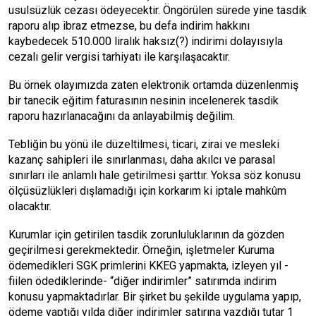
usulsüzlük cezası ödeyecektir. Öngörülen sürede yine tasdik
raporu alıp ibraz etmezse, bu defa indirim hakkını
kaybedecek 510.000 liralık haksız(?) indirimi dolayısıyla
cezalı gelir vergisi tarhiyatı ile karşılaşacaktır.
Bu örnek olayımızda zaten elektronik ortamda düzenlenmiş
bir tanecik eğitim faturasının nesinin incelenerek tasdik
raporu hazırlanacağını da anlayabilmiş değilim.
Tebliğin bu yönü ile düzeltilmesi, ticari, zirai ve mesleki
kazanç sahipleri ile sınırlanması, daha akılcı ve parasal
sınırları ile anlamlı hale getirilmesi şarttır. Yoksa söz konusu
ölçüsüzlükleri dışlamadığı için korkarım ki iptale mahkûm
olacaktır.
Kurumlar için getirilen tasdik zorunluluklarının da gözden
geçirilmesi gerekmektedir. Örneğin, işletmeler Kuruma
ödemedikleri SGK primlerini KKEG yapmakta, izleyen yıl -
fiilen ödediklerinde- “diğer indirimler” satırımda indirim
konusu yapmaktadırlar. Bir şirket bu şekilde uygulama yapıp,
ödeme yaptığı yılda diğer indirimler satırına yazdığı tutar 1