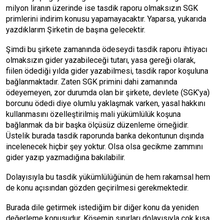
milyon liranın üzerinde ise tasdik raporu olmaksızın SGK
primlerini indirim konusu yapamayacaktır. Yaparsa, yukarıda
yazdıklarım Şirketin de başına gelecektir.
Şimdi bu şirkete zamanında ödeseydi tasdik raporu ihtiyacı
olmaksızın gider yazabileceği tutarı, yasa gereği olarak,
fiilen ödediği yılda gider yazabilmesi, tasdik rapor koşuluna
bağlanmaktadır. Zaten SGK primini dahi zamanında
ödeyemeyen, zor durumda olan bir şirkete, devlete (SGK’ya)
borcunu ödedi diye olumlu yaklaşmak varken, yasal hakkını
kullanmasını özelleştirilmiş mali yükümlülük koşuna
bağlanmak da bir başka ölçüsüz düzenleme örneğidir.
Üstelik burada tasdik raporunda banka dekontunun dışında
incelenecek hiçbir şey yoktur. Olsa olsa gecikme zammını
gider yazıp yazmadığına bakılabilir.
Dolayısıyla bu tasdik yükümlülüğünün de hem rakamsal hem
de konu açısından gözden geçirilmesi gerekmektedir.
Burada dile getirmek istediğim bir diğer konu da yeniden
değerleme konusudur. Köşemin sınırları dolayısıyla çok kısa