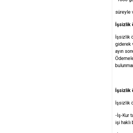
süreyle 
İşsizli
İşsizlik
giderek 
ayın son
Ödemeler
bulunmam
İşsizlik
İşsizlik
-İş-Kur t
işi hakl