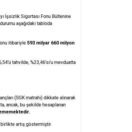
ı İşsizlik Sigortası Fonu Bültenine
r durumu aşağıdaki tabloda
onu itibariyle
593 milyar 660 milyon
6,54’ü tahvilde, %23,46’sı’u mevduatta
ançları (SGK matrahı) dikkate alınarak
a, ancak, bu şekilde hesaplanan
eçememektedir.
irlikte artış göstermiştir.