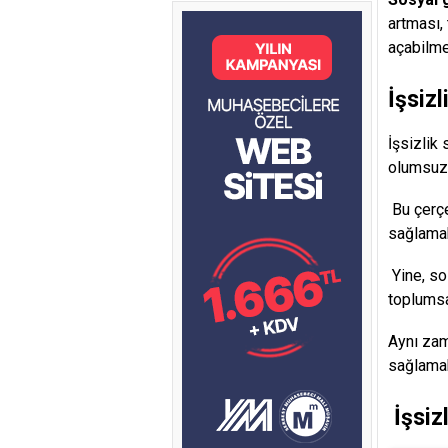
artması,
açabilme
İşsizl
İşsizlik 
olumsuz 
Bu çerçev
sağlamak
Yine, so
toplumsa
Aynı zam
sağlamak
İşsiz