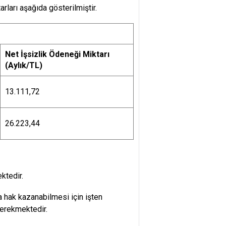
rları aşağıda gösterilmiştir.
Net İşsizlik Ödeneği Miktarı
(Aylık/TL)
13.111,72
26.223,44
ktedir.
na hak kazanabilmesi için işten
erekmektedir.