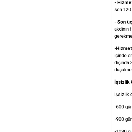
- Hizme
son 120 
- Son üç
akdinin 
gerekmek
-Hizmet
içinde e
dışında 
düşülmek
İşsizlik
İşsizlik
-600 gün 
-900 gün 
-1080 gü