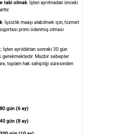
e tabi olmak
: İşten ayrılmadan önceki
ttır.
ak
: İşsizlik maaşı alabilmek için, hizmet
 sigortası primi ödenmiş olması
:
İşten ayrıldıktan sonraki 30 gün
ak gerekmektedir. Mücbir sebepler
re, toplam hak sahipliği süresinden
80 gün (6 ay)
40 gün (8 ay)
300 gün (10 ay)