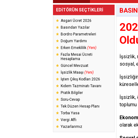
BASIN
EDİTÖRÜN SEÇTİKLERİ
Asgari Ücret 2026
202
Basından Yazılar
Bordro Parametreleri
Old
Doğum Yardımı
Erken Emeklilik
(Yeni)
Fazla Mesai Ücreti
İşsizlik
Hesaplama
sosyal, 
Güncel Mevzuat
İşsizlik Maaşı
(Yeni)
İşsizliğ
İşten Çıkış Kodları 2026
küresell
Kıdem Tazminatı Tavanı
Pratik Bilgiler
İşsizlik
Soru-Cevap
toplumu 
Tek Düzen Hesap Planı
Torba Yasa
Ekonom
Vergi Affı
olarak e
Yazarlarımız
Sosyal g