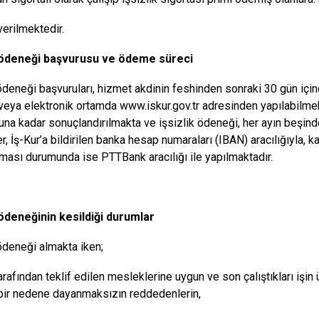
verilmektedir.
k ödeneği başvurusu ve ödeme süreci
 ödeneği başvuruları, hizmet akdinin feshinden sonraki 30 gün içi
veya elektronik ortamda
www.iskur.gov.tr
adresinden yapılabilmek
una kadar sonuçlandırılmakta ve işsizlik ödeneği, her ayın beşind
, İş-Kur’a bildirilen banka hesap numaraları (IBAN) aracılığıyla, 
ası durumunda ise PTTBank aracılığı ile yapılmaktadır.
 ödeneğinin kesildiği durumlar
 ödeneği almakta iken;
arafından teklif edilen mesleklerine uygun ve son çalıştıkları işin 
ı bir nedene dayanmaksızın reddedenlerin,