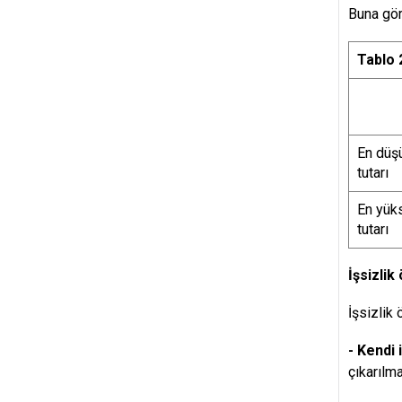
Buna gör
Tablo 2
En düş
tutarı
En yük
tutarı
İşsizlik
İşsizlik
- Kendi 
çıkarılm