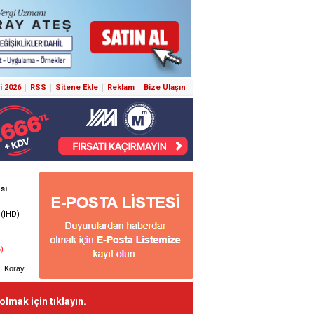
i 2026
RSS
Sitene Ekle
Reklam
Bize Ulaşın
 olmak için
tıklayın.