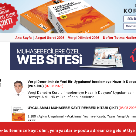
Ana Sayfa
Asgari Ücret 2026
Vergi Dilimleri 2026
Defter Tutma Hadler
!
)
E-bültenimize kayıt olun, yeni yazılar e-posta adresinize gelsin! Üye