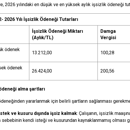
e, 2026 yılındaki en düşük ve en yüksek aylık işsizlik ödeneği tuta
- 2026 Yılı İşsizlik Ödeneği Tutarları
İşsizlik Ödeneği Miktarı
Damga
(Aylık/TL)
Vergisi
ük ödenek
13.212,00
100,28
sek ödenek
26.424,00
200,56
 ödeneği alma şartları
 ödeneğinden yararlanmak için belirli şartların sağlanması gerekme
istek ve kusuru dışında işsiz kalmak
: Çalışanın, işsizlik maaşı
a sebebinin kendi isteği ve kusurundan kaynaklanmamış olması g