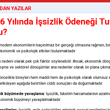
DAN YAZILAR
6 Yılında İşsizlik Ödeneği Tu
u?
, modern ekonomilerin kaçınılmaz bir gerçeği olmasına rağmen, bir
ekonomik ve psikolojik etkileri bulunmaktadır.
in nedeni olarak pek çok faktör söylenebilir. Ancak, ekonomik döng
eşme ve sektörel dönüşümler ana nedenler olarak ön plana çıkmak
, öncelikle bireyleri hem maddi hem de psikolojik olarak olumsuz 
etkileyen aşağıda belirtilen ciddi sonuçları da doğurmaktadır.
ik büyümede yavaşlama:
İşsizlik, tüketim harcamalarının azalm
konomik büyümeyi yavaşlatmaktadır.
erilimler:
İşsizlik, gelir eşitsizliğini artırarak sosyal gerilimleri