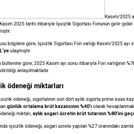
Kasım/2025 ay
Kasım 2025 tarihi itibariyle İşsizlik Sigortası Fonunun gelir-gide
iştir.
su bilgilere göre, İşsizlik Sigortası Fon varlığı Kasım/2025 ayı s
L’ye
ulaşmıştır.
n bültenine göre, 2025 Kasım ayı sonu itibarıyla Fon varlığının %7
irildiği anlaşılmaktadır.
lik ödeneği miktarları
şsizlik ödeneği, sigortalının son dört aylık sigorta prime esas kaz
nan
günlük ortalama brüt kazancının %40’ı
olarak hesaplanmakt
 ödeneği miktarı,
aylık asgari ücretin brüt tutarının %80’ini g
ında işsizlik ödeneği, asgari ücrete yapılan %27 oranındaki zamla b