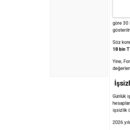
göre 30 
gösterilm
Söz konu
18 bin T
Yine, Fo
değerlend
İşsiz
Günlük i
hesapla
işsizlik
2026 yıl