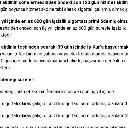
t akdinin sona ermesinden önceki son 120 gün hizmet akdin
gün boyunca hizmet akdine tabi olarak sigortalı çalışmış olmak şar
 yıl içinde en az 600 gün işsizlik sigortası primi ödemiş olm
feshinden önceki son üç yıl içinde en az 600 gün süreyle işsizlik
tedir.
 akdinin feshinden sonraki 30 gün içinde İş-Kur’a başvurmak
n yakın İş-Kur birimine şahsen veya elektronik ortamda başvurm
30 gün içerisinde başvurulmaması halinde, başvuruda gecikilen sü
tedir.
 ödeneği süreleri
 ödeneği, hizmet akdinin feshinden önceki son üç yıl içinde:
sigortalı olarak çalışıp işsizlik sigortası primi ödemiş olanlara:
1
sigortalı olarak çalışıp işsizlik sigortası primi ödemiş olanlara:
2
n sigortalı olarak çalışıp işsizlik sigortası primi ödemiş olanlara: