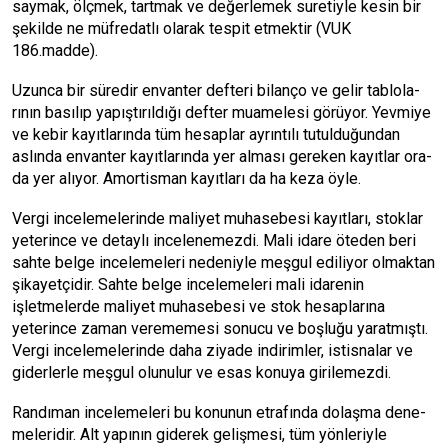
say­mak, ölçmek, tartmak ve değerle­mek suretiyle kesin bir
şekilde ne müfredatlı olarak tespit etmektir (VUK
186.madde).
Uzunca bir süredir envanter defteri bilanço ve gelir tablola­
rının basılıp yapıştırıldığı def­ter muamelesi görüyor. Yevmi­ye
ve kebir kayıtlarında tüm he­saplar ayrıntılı tutulduğundan
aslında envanter kayıtlarında yer alması gereken kayıtlar ora­
da yer alıyor. Amortisman ka­yıtları da ha keza öyle.
Vergi incelemelerinde mali­yet muhasebesi kayıtları, stok­lar
yeterince ve detaylı incele­nemezdi. Mali idare öteden beri
sahte belge incelemeleri nede­niyle meşgul ediliyor olmaktan
şikayetçidir. Sahte belge incele­meleri mali idarenin
işletmeler­de maliyet muhasebesi ve stok hesaplarına
yeterince zaman ve­rememesi sonucu ve boşluğu ya­ratmıştı.
Vergi incelemelerinde daha ziyade indirimler, istisna­lar ve
giderlerle meşgul olunulur ve esas konuya girilemezdi.
Randıman incelemeleri bu ko­nunun etrafında dolaşma dene­
meleridir. Alt yapının giderek ge­lişmesi, tüm yön­leriyle