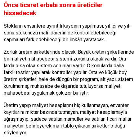
Önce ticaret erbabı sonra üreticiler
hissedecek
Stokların envantere ayrıntılı kaydının yapılması, yıl içi ve yıl­
sonu stokunuzu mali idarenin de kontrol edebileceği
sapmaları fark edebileceği bir imkân yaratacak.
Zorluk üretim şirketlerinde olacak. Büyük üretim şirketle­rinde
bir maliyet muhasebesi sis­temi zorunlu olarak vardır. Ora­
larda olsa olsa sistem sorunla­rı vardır. O konularda daha
farklı testler yapılarak kontroller yapı­lır. Orta ve küçük boy
üretim şir­ketleri hele de düzgün bir prog­ram, alt yapı, sistem
kurulmamış, muhasebe de dışarıda tutuluyor­sa maliyet
muhasebesi uygula­mak çok zor bir iştir.
Üretim yapıp maliyet hesapla­rını hiç kullanmayan, envanter
kayıtlarını miktar bazında tutma­yan, maliyet hesaplamayla
uğraş­mayıp, sadece satılan mamuller ve satılan ticari mallar
maliyeti­ni belirleyerek mali tablo çıkaran şirketler olduğu
söyleniyor.