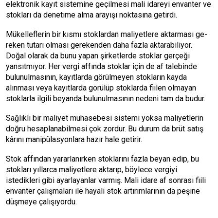
elektronik kayıt sistemine ge­çilmesi mali idareyi envanter ve
stokları da denetime alma arayışı noktasına getirdi.
Mükelleflerin bir kısmı stok­lardan maliyetlere aktarması ge­
reken tutarı olması gerekenden daha fazla aktarabiliyor.
Doğal olarak da bunu yapan şirketlerde stoklar gerçeği
yansıtmıyor. Her vergi affında stoklar için de af ta­lebinde
bulunulmasının, kayıt­larda görülmeyen stokların kay­da
alınması veya kayıtlarda gö­rülüp stoklarda fiilen olmayan
stoklarla ilgili beyanda bulunul­masının nedeni tam da budur.
Sağlıklı bir maliyet muhasebesi sistemi yoksa maliyetlerin
doğru hesaplanabilmesi çok zordur. Bu durum da brüt satış
kârını mani­pülasyonlara hazır hale getirir.
Stok affından yararlanırken stoklarını fazla beyan edip, bu
stokları yıllarca maliyetlere akta­rıp, böylece vergiyi
istedikleri gibi ayarlayanlar varmış. Mali idare af sonrası fiili
envanter çalışmala­rı ile hayali stok artırımlarının da peşine
düşmeye çalışıyordu.