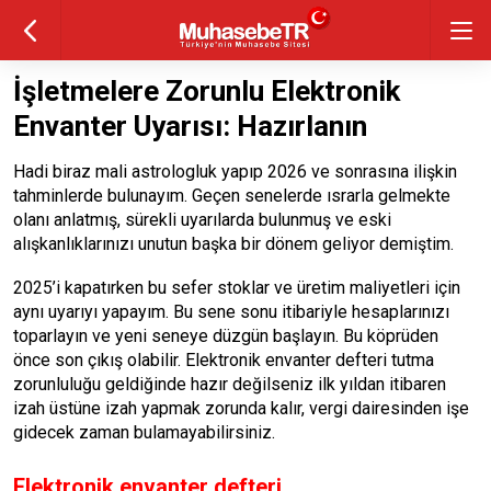
İşletmelere Zorunlu Elektronik
Envanter Uyarısı: Hazırlanın
Hadi biraz mali astro­logluk yapıp 2026 ve sonrasına ilişkin
tah­minlerde bulunayım. Geçen se­nelerde ısrarla gelmekte
olanı anlatmış, sürekli uyarılarda bu­lunmuş ve eski
alışkanlıklarınızı unutun başka bir dönem geliyor demiştim.
2025’i kapatırken bu sefer stoklar ve üretim maliyet­leri için
aynı uyarıyı yapayım. Bu sene sonu itibariyle hesaplarını­zı
toparlayın ve yeni seneye düz­gün başlayın. Bu köprüden
önce son çıkış olabilir. Elektronik en­vanter defteri tutma
zorunlulu­ğu geldiğinde hazır değilseniz ilk yıldan itibaren
izah üstüne izah yapmak zorunda kalır, vergi dai­resinden işe
gidecek zaman bula­mayabilirsiniz.
Elektronik envanter defteri