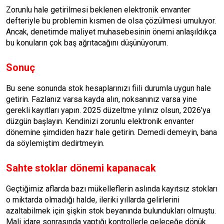
Zorunlu hale getirilmesi bekle­nen elektronik envanter
defteriyle bu problemin kısmen de olsa çözül­mesi umuluyor.
Ancak, denetimde maliyet muhasebesinin önemi an­laşıldıkça
bu konuların çok baş ağ­rıtacağını düşünüyorum.
Sonuç
Bu sene sonunda stok hesapla­rınızı fiili durumla uygun hale
ge­tirin. Fazlanız varsa kayda alın, noksanınız varsa yine
gerekli ka­yıtları yapın. 2025 düzeltme yılı­nız olsun, 2026’ya
düzgün başla­yın. Kendinizi zorunlu elektronik envanter
dönemine şimdiden ha­zır hale getirin. Demedi demeyin, bana
da söylemiştim dedirtmeyin.
Sahte stoklar dönemi kapanacak
Geçtiğimiz aflarda bazı mükelleflerin aslında kayıtsız stokları
o miktarda olmadığı halde, ileriki yıllarda gelirlerini
azaltabilmek için şişkin stok beyanında bulundukları olmuştu.
Mali idare sonrasında yaptığı kontrollerle geleceğe dönük