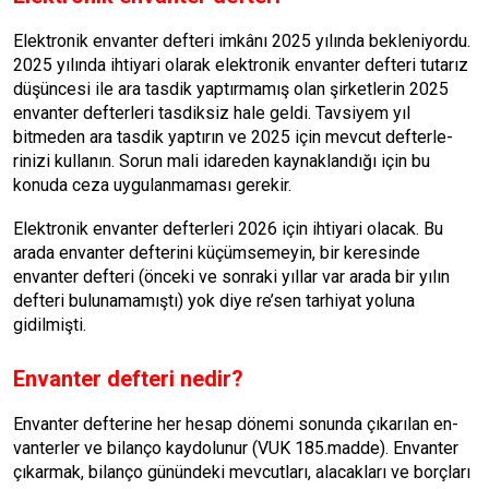
Elektronik envanter defteri im­kânı 2025 yılında bekleniyordu.
2025 yılında ihtiyari olarak elekt­ronik envanter defteri tutarız
dü­şüncesi ile ara tasdik yaptırma­mış olan şirketlerin 2025
envanter defterleri tasdiksiz hale geldi. Tav­siyem yıl
bitmeden ara tasdik yap­tırın ve 2025 için mevcut defterle­
rinizi kullanın. Sorun mali idare­den kaynaklandığı için bu
konuda ceza uygulanmaması gerekir.
Elektronik envanter defterleri 2026 için ihtiyari olacak. Bu
ara­da envanter defterini küçümse­meyin, bir keresinde
envanter defteri (önceki ve sonraki yıllar var arada bir yılın
defteri buluna­mamıştı) yok diye re’sen tarhiyat yoluna
gidilmişti.
Envanter defteri nedir?
Envanter defterine her hesap dönemi sonunda çıkarılan en­
vanterler ve bilanço kaydolunur (VUK 185.madde). Envanter
çı­karmak, bilanço günündeki mev­cutları, alacakları ve borçları