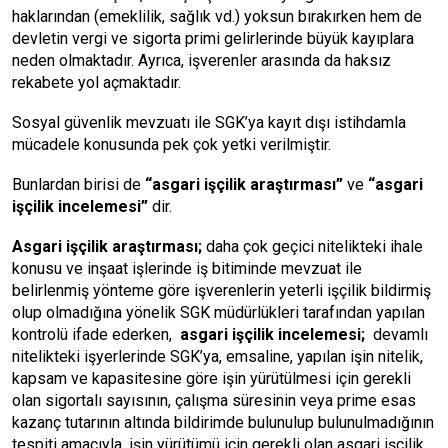
haklarından (emeklilik, sağlık vd.) yoksun bırakırken hem de
devletin vergi ve sigorta primi gelirlerinde büyük kayıplara
neden olmaktadır. Ayrıca, işverenler arasında da haksız
rekabete yol açmaktadır.
Sosyal güvenlik mevzuatı ile SGK’ya kayıt dışı istihdamla
mücadele konusunda pek çok yetki verilmiştir.
Bunlardan birisi de
“asgari işçilik araştırması”
ve
“asgari
işçilik incelemesi”
dir.
Asgari işçilik araştırması;
daha çok geçici nitelikteki ihale
konusu ve inşaat işlerinde iş bitiminde
mevzuat
ile
belirlenmiş yönteme göre işverenlerin yeterli işçilik bildirmiş
olup olmadığına yönelik SGK müdürlükleri tarafından yapılan
kontrolü ifade ederken,
asgari işçilik incelemesi;
devamlı
nitelikteki işyerlerinde SGK’ya, emsaline, yapılan işin nitelik,
kapsam ve kapasitesine göre işin yürütülmesi için gerekli
olan sigortalı sayısının, çalışma süresinin veya prime esas
kazanç tutarının altında bildirimde bulunulup bulunulmadığının
tespiti amacıyla, işin yürütümü için gerekli olan asgari işçilik