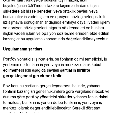
Öte yandan
,Türkiye’de bulunan taşınmazlar, aktif
büyüklüğünün %51’inden fazlası taşınmazlardan oluşan
şirketlere ait
hisse senetleri
veya ortaklık payları veya
bunlara ilişkin vadeli işlem ve opsiyon sözleşmeleri, nakdi
uzlaşmayla sonuçlananlar dışında emtiaya dayalı vadeli işlem
ve opsiyon sözleşmeleri, sigorta sözleşmeleri ve bunlara
ilişkin vadeli işlem ve opsiyon sözleşmelerinden elde edilen
kazançlar bu uygulama kapsamında değerlendirilmeyecektir.
Uygulamanın şartları
Portföy yöneticisi şirketlerin, bu fonların daimi temsilcisi, iş
yerlerinin de fonların iş yeri veya iş merkezi olarak kabul
edilmemesi için aşağıda sayılan
şartların birlikte
gerçekleşmesi gerekmektedir.
Söz konusu şartların gerçekleşmemesi halinde, yabancı
fonların kazançları genel hükümlere göre vergilendirilecek ve
duruma göre portföy yöneticisi şirketler yabancı fonun daimi
temsilcisi, bunların iş yerleri de bu fonların iş yeri veya iş
merkezi olarak değerlendirilebilecektir. Gerekli dört şart