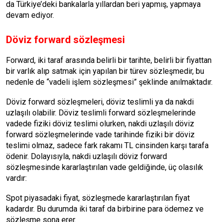
da Türkiye’deki bankalarla yıllar­dan beri yapmış, yapmaya
devam ediyor.
Döviz forward sözleşmesi
Forward, iki taraf arasında belirli bir tarih­te, belirli bir fiyattan
bir varlık alıp satmak için yapılan bir türev sözleşmedir, bu
neden­le de “vadeli işlem sözleşmesi” şeklinde anıl­maktadır.
Döviz forward sözleşmeleri, döviz teslim­li ya da nakdi
uzlaşılı olabilir. Döviz teslimli forward sözleşmelerinde
vadede fiziki döviz teslimi olurken, nakdi uzlaşılı döviz
forward sözleşmelerinde vade tarihinde fiziki bir dö­viz
teslimi olmaz, sadece fark rakamı TL cin­sinden karşı tarafa
ödenir. Dolayısıyla, nakdi uzlaşılı döviz forward
sözleşmesinde karar­laştırılan vade geldiğinde, üç olasılık
vardır:
Spot piyasadaki fiyat, sözleşmede karar­laştırılan fiyat
kadardır. Bu durumda iki ta­raf da birbirine para ödemez ve
sözleşme so­na erer.