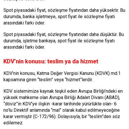
Spot piyasadaki fiyat, sözleşme fiyatından daha yüksektir. Bu
durumda, banka işletme­ye, spot fiyat ile sözleşme fiyatı
arasındaki farkı öder.
Spot piyasadaki fiyat, sözleşme fiyatından daha düşüktür. Bu
durumda, işletme banka­ya, spot fiyat ile sözleşme fiyatı
arasındaki farkı öder.
KDV’nin konusu: teslim ya da hizmet
KDV’nin konusu, Katma Değer Vergisi Ka­nunu (KDVK) md.1
kapsamına giren “tes­lim” veya “hizmet”lerdir.
KDV sistemimize kaynak teşkil eden Av­rupa Birliği’ndeki en
yüksek mahkeme olan Avrupa Birliği Adalet Divanı (ABAD),
“dö­viz”in KDV’ye ilişkin -karar tarihinde yürür­lükte olan- 6
no’lu Direktif anlamında “mal” olarak kabul edilmeyeceğine
karar vermiştir (C-172/96). Dolayısıyla, bir “teslim”den söz
edilemez.