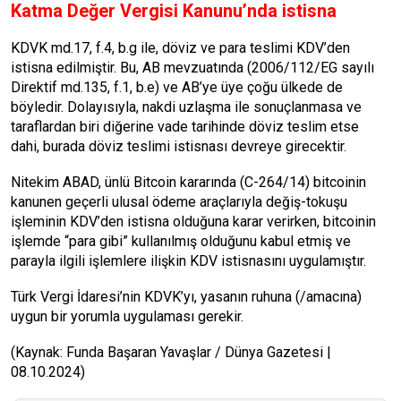
Katma Değer Vergisi Kanunu’nda istisna
KDVK md.17, f.4, b.g ile, döviz ve para tes­limi KDV’den
istisna edilmiştir. Bu, AB mevzuatında (2006/112/EG sayılı
Direktif md.135, f.1, b.e) ve AB’ye üye çoğu ülkede de
böyledir. Dolayısıyla, nakdi uzlaşma ile so­nuçlanmasa ve
taraflardan biri diğerine vade tarihinde döviz teslim etse
dahi, burada dö­viz teslimi istisnası devreye girecektir.
Nitekim ABAD, ünlü Bitcoin kararında (C-264/14) bitcoinin
kanunen geçerli ulu­sal ödeme araçlarıyla değiş-tokuşu
işleminin KDV’den istisna olduğuna karar verirken, bitcoinin
işlemde “para gibi” kullanılmış ol­duğunu kabul etmiş ve
parayla ilgili işlemle­re ilişkin KDV istisnasını uygulamıştır.
Türk Vergi İdaresi’nin KDVK’yı, yasanın ruhuna (/amacına)
uygun bir yorumla uygu­laması gerekir.
(Kaynak: Funda Başaran Yavaşlar / Dünya Gazetesi |
08.10.2024)