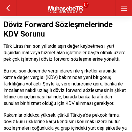
Döviz Forward Sözleşmelerinde
KDV Sorunu
Türk Lirası’nın son yıllarda aşırı değer kaybetmesi, yurt
dışından mal veya hiz­met alan işletmeler başta olmak üzere
pek çok işletmeyi döviz forward sözleşmelerine yöneltti.
Bu ise, son dönemde vergi idaresi ile şirketler arasında
katma değer vergisi (KDV) bakımından yeni bir görüş
farklılığına yol aç­tı. Şöyle ki; vergi idaresine göre, banka ile
im­zalanan nakdi uzlaşılı döviz forward sözleş­mesinin şirket
lehine sonuçlanması halinde, burada banka tarafından
sunulan bir hizmet olduğu için KDV alınması gerekiyor.
Rakamlar oldukça yüksek, çünkü Türki­ye’de pekçok firma,
döviz kuru risklerine karşı kendisini korumak üzere bu tür
sözleş­meleri çoğunlukla ya grup içindeki yurt dışı şirketle ya