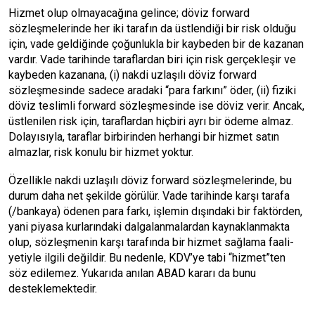
Hizmet olup olmayacağına gelince; döviz forward
sözleşmelerinde her iki tarafın da üstlendiği bir risk olduğu
için, vade geldi­ğinde çoğunlukla bir kaybeden bir de kazanan
vardır. Vade tarihinde taraflardan biri için risk gerçekleşir ve
kaybeden kazanana, (i) nakdi uzlaşılı döviz forward
sözleşmesinde sadece aradaki “para farkını” öder, (ii) fiziki
döviz teslimli forward sözleşmesinde ise dö­viz verir. Ancak,
üstlenilen risk için, taraflar­dan hiçbiri ayrı bir ödeme almaz.
Dolayısıy­la, taraflar birbirinden herhangi bir hizmet satın
almazlar, risk konulu bir hizmet yoktur.
Özellikle nakdi uzlaşılı döviz forward söz­leşmelerinde, bu
durum daha net şekilde gö­rülür. Vade tarihinde karşı tarafa
(/bankaya) ödenen para farkı, işlemin dışındaki bir fak­törden,
yani piyasa kurlarındaki dalgalan­malardan kaynaklanmakta
olup, sözleşme­nin karşı tarafında bir hizmet sağlama faali­
yetiyle ilgili değildir. Bu nedenle, KDV’ye tabi “hizmet”ten
söz edilemez. Yukarıda anılan ABAD kararı da bunu
desteklemektedir.