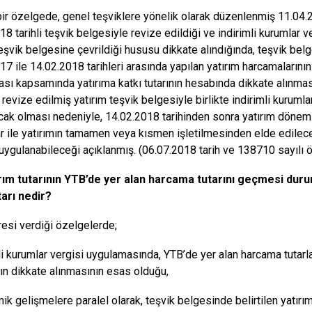
ir özelgede, genel teşviklere yönelik olarak düzenlenmiş 11.04.20
18 tarihli teşvik belgesiyle revize edildiği ve indirimli kurumlar 
teşvik belgesine çevrildiği hususu dikkate alındığında, teşvik bel
17 ile 14.02.2018 tarihleri arasında yapılan yatırım harcamalarının
sı kapsamında yatırıma katkı tutarının hesabında dikkate alınma
a revize edilmiş yatırım teşvik belgesiyle birlikte indirimli kurum
cak olması nedeniyle, 14.02.2018 tarihinden sonra yatırım dönemi
r ile yatırımın tamamen veya kısmen işletilmesinden elde edilecek
 uygulanabileceği açıklanmış. (06.07.2018 tarih ve 138710 sayılı 
tırım tutarının YTB’de yer alan harcama tutarını geçmesi dur
tarı nedir?
aresi verdiği özelgelerde;
mli kurumlar vergisi uygulamasında, YTB’de yer alan harcama tutarl
ının dikkate alınmasının esas olduğu,
k gelişmelere paralel olarak, teşvik belgesinde belirtilen yatırıml