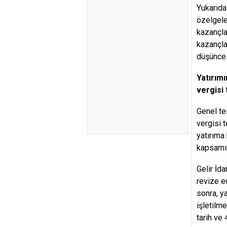
Yukarıda
özelgele
kazançla
kazançla
düşünce
Yatırım
vergisi 
Genel te
vergisi 
yatırıma
kapsamın
Gelir İda
revize e
sonra, y
işletilm
tarih ve 