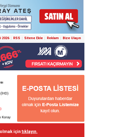
i 2026
RSS
Sitene Ekle
Reklam
Bize Ulaşın
 olmak için
tıklayın.