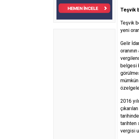
Teşvik 
Teşvik be
yeni ora
Gelir İda
oranının
vergilen
belgesi 
görülmes
mümkün o
özelgele
2016 yıl
çıkarılan
tarihind
tarihten 
vergisi 