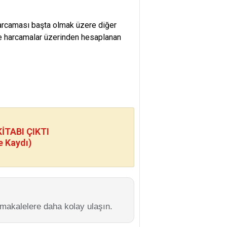
 harcaması başta olmak üzere diğer
ave harcamalar üzerinden hesaplanan
TABI ÇIKTI
e Kaydı)
 makalelere daha kolay ulaşın.