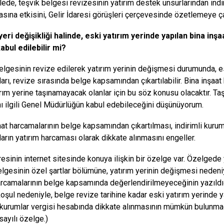
ede, teşvik belgesi revizesinin yatırım destek unsurlarından indir
sına etkisini, Gelir İdaresi görüşleri çerçevesinde özetlemeye ç
yeri değişikliği halinde, eski yatırım yerinde yapılan bina in
abul edilebilir mi?
elgesinin revize edilerek yatırım yerinin değişmesi durumunda, es
arı, revize sırasında belge kapsamından çıkartılabilir. Bina inşaat
ırım yerine taşınamayacak olanlar için bu söz konusu olacaktır. Ta
ı ilgili Genel Müdürlüğün kabul edebileceğini düşünüyorum.
aat harcamalarının belge kapsamından çıkartılması, indirimli kuru
arın yatırım harcaması olarak dikkate alınmasını engeller.
resinin internet sitesinde konuya ilişkin bir özelge var. Özelgede 
elgesinin özel şartlar bölümüne, yatırım yerinin değişmesi nedeniy
arcamalarının belge kapsamında değerlendirilmeyeceğinin yazıldığ
koşul nedeniyle, belge revize tarihine kadar eski yatırım yerinde y
i kurumlar vergisi hesabında dikkate alınmasının mümkün bulunmadığ
ayılı özelge.)