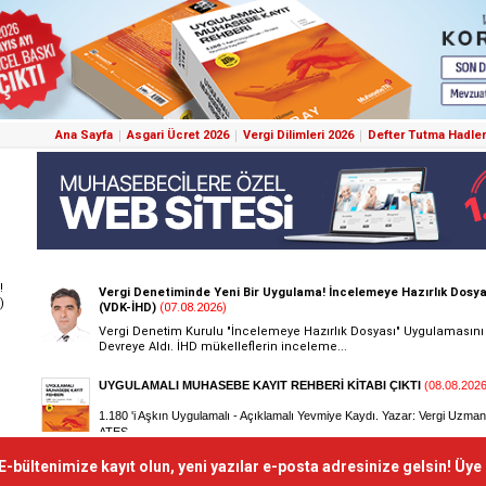
Ana Sayfa
Asgari Ücret 2026
Vergi Dilimleri 2026
Defter Tutma Hadler
!
)
E-bültenimize kayıt olun, yeni yazılar e-posta adresinize gelsin! Üye