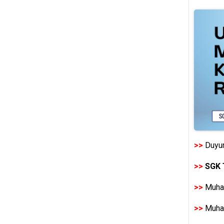
>>
Duyur
>>
SGK 
>>
Muhas
>>
Muhas