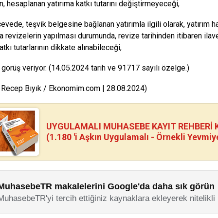
n, hesaplanan yatırıma katkı tutarını değiştirmeyeceği,
çevede, teşvik belgesine bağlanan yatırımla ilgili olarak, yatırım
a revizelerin yapılması durumunda, revize tarihinden itibaren il
atkı tutarlarının dikkate alınabileceği,
görüş veriyor. (14.05.2024 tarih ve 91717 sayılı özelge.)
 Recep Bıyık / Ekonomim.com | 28.08.2024)
UYGULAMALI MUHASEBE KAYIT REHBERİ Kİ
(1.180 'i Aşkın Uygulamalı - Örnekli Yevmiy
MuhasebeTR makalelerini Google'da daha sık görün
MuhasebeTR'yi tercih ettiğiniz kaynaklara ekleyerek nitelikli