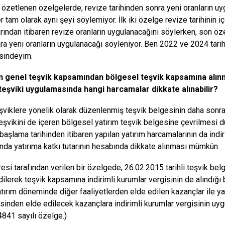
 özetlenen özelgelerde, revize tarihinden sonra yeni oranların uyg
r tam olarak aynı şeyi söylemiyor. İlk iki özelge revize tarihinin
rından itibaren revize oranların uygulanacağını söylerken, son öz
ra yeni oranların uygulanacağı söyleniyor. Ben 2022 ve 2024 tarih
sindeyim.
ın genel teşvik kapsamından bölgesel teşvik kapsamına alın
teşviki uygulamasında hangi harcamalar dikkate alınabilir?
şviklere yönelik olarak düzenlenmiş teşvik belgesinin daha sonra 
teşvikini de içeren bölgesel yatırım teşvik belgesine çevrilmesi
 başlama tarihinden itibaren yapılan yatırım harcamalarının da indi
da yatırıma katkı tutarının hesabında dikkate alınması mümkün.
resi tarafından verilen bir özelgede, 26.02.2015 tarihli teşvik belg
dilerek teşvik kapsamına indirimli kurumlar vergisinin de alındığı 
atırım döneminde diğer faaliyetlerden elde edilen kazançlar ile 
esinden elde edilecek kazançlara indirimli kurumlar vergisinin uy
4841 sayılı özelge.)