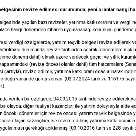
belgesinin revize edilmesi durumunda, yeni oranlar hangi 
lgesinde yapılan bazı revizeler, yatırıma katkı oranını ve vergi in
nların hangi dönemden itibaren uygulanacağı konusunu gündeme ge
resi verdiği özelgelerde, yatırım teşvik belgesi revize edilerek ve
 artırılması durumunda, revize tarihinden sonraki dönemlere ilişkin
dirme dönemi dahil) olmak üzere verilecek geçici ve yıllık kuruml
kapsamındaki (revize öncesi olanlar dahil) tüm harcamalara (Sana
i şartıyla), revize edilmiş yatırıma katkı oranı esas alınarak indi
lduğu yönünde görüş veriyor. (02.07.2024 tarih ve 116175 sayılı,
r.)
ında verilen bir özelgede, 04.09.2015 tarihinde revize edilerek y
 bir olayda, diğer faaliyet kazançları ile yatırım dolayısıyla elde
en önceki dönemler için revize öncesi yatırım teşvik belgesinde yer
sonra oluşan kazançlara ise revize edilmiş yatırıma katkı oranının 
uygulanması gerektiği açıklanmış. (03.10.2016 tarih ve 228 sayılı