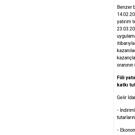
Benzer b
14.02.20
yatırım 
23.03.20
uygulama
itibarıyl
kazanıla
kazançla
oranının
Fiili ya
katkı tu
Gelir İd
- İndiri
tutarlar
- Ekonomi