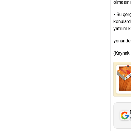
olmasını
- Bu çer
konulard
yatırım k
yönünde 
(Kaynak: