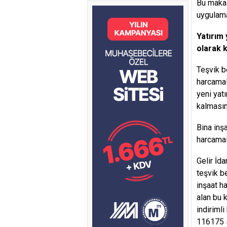
Bu makal
uygulama
Yatırım 
olarak k
Teşvik b
harcamal
yeni yat
kalmasın
Bina inş
harcamal
Gelir İda
teşvik b
inşaat h
alan bu 
indiriml
116175 s