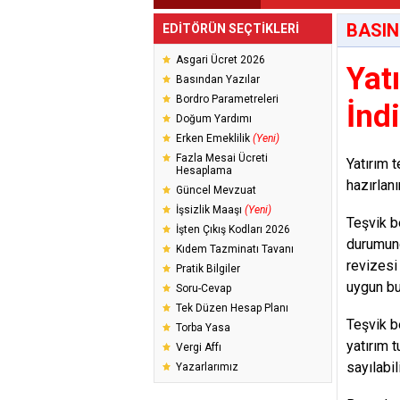
BASIN
EDİTÖRÜN SEÇTİKLERİ
Asgari Ücret 2026
Yat
Basından Yazılar
Bordro Parametreleri
İnd
Doğum Yardımı
Erken Emeklilik
(Yeni)
Fazla Mesai Ücreti
Yatırım 
Hesaplama
hazırlanı
Güncel Mevzuat
İşsizlik Maaşı
(Yeni)
Teşvik b
İşten Çıkış Kodları 2026
durumund
Kıdem Tazminatı Tavanı
revizesi
Pratik Bilgiler
uygun bul
Soru-Cevap
Tek Düzen Hesap Planı
Teşvik b
Torba Yasa
yatırım t
Vergi Affı
sayılabil
Yazarlarımız