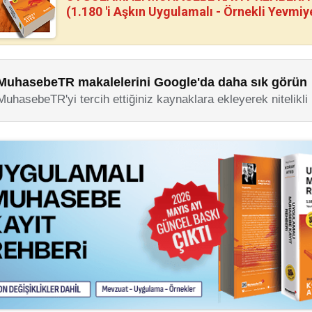
(1.180 'i Aşkın Uygulamalı - Örnekli Yevmiy
MuhasebeTR makalelerini Google'da daha sık görün
MuhasebeTR'yi tercih ettiğiniz kaynaklara ekleyerek nitelikli