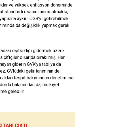
­luklar ve yüksek enflasyon dönemin­de
yat standardı esasını anımsatmakta;
yapısına aykırı. ÖGB’yi getirebilmek
anımında da deği­şiklik yapmak gerek.
a­daki eşitsizliği gidermek üzere
çiftçiler dı­şarıda bırakılmış. Her
mayan giderin GVK’ya tabi ya da
ez. GVK’daki gelir tanımının de­
acak­ları tespit bakımından denetim ise
ın dördü ba­kımından da, mülkiyet
eme gelebilir.
TABI ÇIKTI