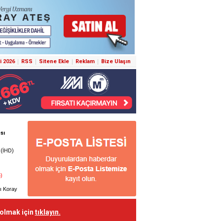
i 2026
RSS
Sitene Ekle
Reklam
Bize Ulaşın
 olmak için
tıklayın.