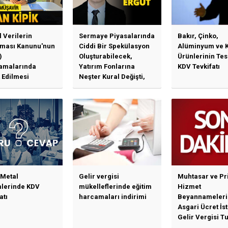
l Verilerin
Sermaye Piyasalarında
Bakır, Çinko,
ması Kanunu'nun
Ciddi Bir Spekülasyon
Alüminyum ve 
)
Oluşturabilecek,
Ürünlerinin Te
amalarında
Yatırım Fonlarına
KDV Tevkifatı
 Edilmesi
Neşter Kural Değişti,
en Özet Başlıklar
SPK’dan Kritik Hamle
Haberlerine Sermaye
Piyasası Kurulundan
Yalanlama Ve Yerinde
Bir Açıklama Geldi
 Metal
Gelir vergisi
Muhtasar ve Pr
mlerinde KDV
mükelleflerinde eğitim
Hizmet
atı
harcamaları indirimi
Beyannameleri
Asgari Ücret İs
Gelir Vergisi Tu
Güncellenmesi