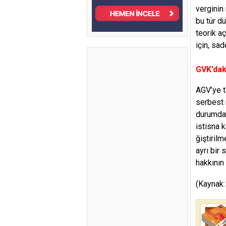
verginin
bu tür d
teorik a
için, sa
GVK’dak
AGV’ye t
serbest m
durumda,
istisna 
ğiştiril
ayrı bir 
hakkının 
(Kaynak: