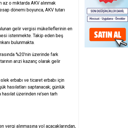
 en az o miktarda AKV alınmak
hesap dönemi boyunca, AKV tutarı
ulunan gelir vergisi mükelleflerinin en
emesi istenmek­te. Takip eden beş
mkanı bulunmakta.
arasın­da %20’nin üzerinde fark
rının arızi kazanç ola­rak gelir
slek erbabı ve ticaret erbabı için
k hasılatları sap­tanacak; günlük
 hasılat üzerinden re’sen tarh
n vergi alınmasına yol açacakların­dan,