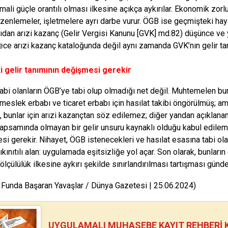
 mali güçle orantılı olması ilkesine açıkça aykırılar. Ekonomik zor
üzenlemeler, işletmelere ay­rı darbe vurur. ÖGB ise geçmişteki ha
çıdan arızi kazanç (Gelir Vergisi Kanu­nu [GVK] md.82) düşünce ve 
dece arızi kazanç kataloğunda değil aynı za­manda GVK’nın gelir t
i gelir tanımının değişmesi gerekir
abi olanların ÖGB’ye tabi olup olmadığı net değil. Muhtemelen bur
eslek erbabı ve ticaret erbabı için ha­sılat takibi öngörülmüş; ama 
 bunlar için arızi kazançtan söz edilemez; diğer yandan açıklana
kapsamında olmayan bir gelir unsuru kaynaklı olduğu kabul edilem
mesi gerekir. Nihayet, ÖGB iste­necekleri ve hasılat esasına tabi ol
sıkınıtılı alan: uygulamada eşitsizliğe yol açar. Son olarak, bunlar
ölçülü­lük ilkesine aykırı şekilde sınırlandırıl­ması tartışması günd
 Funda Başaran Yavaşlar / Dünya Gazetesi | 25.06.2024)
UYGULAMALI MUHASEBE KAYIT REHBERİ Kİ