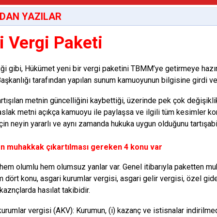
DAN YAZILAR
i Vergi Paketi
ği gibi, Hükümet yeni bir vergi paketini TBMM’ye getirmeye hazır
Başkanlığı tarafından ya­pılan sunum kamuoyunun bilgisine girdi ve 
rtışılan metnin güncelliğini kaybettiği, üzerin­de pek çok değişikl
aslak met­ni açıkça kamuoyu ile paylaşsa ve ilgili tüm kesimler ko
için neyin yararlı ve ay­nı zamanda hukuka uygun olduğunu tar­tışabi
n muhakkak çıkartılması gereken 4 konu var
hem olumlu hem olumsuz yan­lar var. Genel itibarıyla paketten muh
 dört konu, asgari kurumlar vergisi, as­gari gelir vergisi, özel gi
 kaznç­larda hasılat takibidir.
kurumlar vergisi (AKV): Kuru­mun, (i) kazanç ve istisnalar indiril