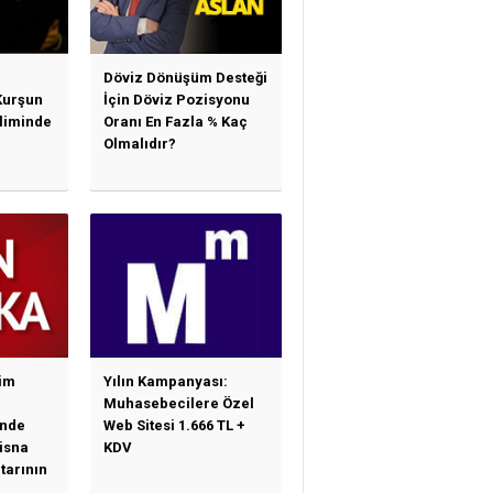
Döviz Dönüşüm Desteği
Kurşun
İçin Döviz Pozisyonu
sliminde
Oranı En Fazla % Kaç
Olmalıdır?
im
Yılın Kampanyası:
Muhasebecilere Özel
nde
Web Sitesi 1.666 TL +
tisna
KDV
tarının
ne