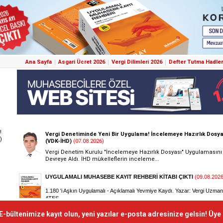
Ana Sayfa
Asgari Ücret 2026
Vergi Dilimleri 2026
Defter Tutma Hadler
!
)
E-bültenimize kayıt olun, yeni yazılar e-posta adresinize gelsin! Üye