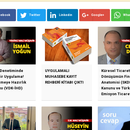
cebook
Twitter
Linkedin
Google+
Wha
 Denetiminde
UYGULAMALI
Küresel Ticaret
Bir Uygulama!
MUHASEBE KAYIT
Dönüşümün Fin
emeye Hazırlık
REHBERİ KİTABI ÇIKTI
Anatomisi (SKD
sı (VDK-İHD)
Kanunu ve Türk
Emisyon Ticare
Sistemi (TR-ETS
Uygulama Esasl