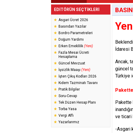
BASIN
EDİTÖRÜN SEÇTİKLERİ
Asgari Ücret 2026
Yen
Basından Yazılar
Bordro Parametreleri
Doğum Yardımı
Beklendi
Erken Emeklilik
(Yeni)
İdaresi 
Fazla Mesai Ücreti
Hesaplama
Ancak, ta
Güncel Mevzuat
güncel t
İşsizlik Maaşı
(Yeni)
Türkiye 
İşten Çıkış Kodları 2026
Kıdem Tazminatı Tavanı
Pratik Bilgiler
Pakette
Soru-Cevap
Pakette 
Tek Düzen Hesap Planı
inandığım
Torba Yasa
Vergi Affı
ve ticari
Yazarlarımız
-Asgari 