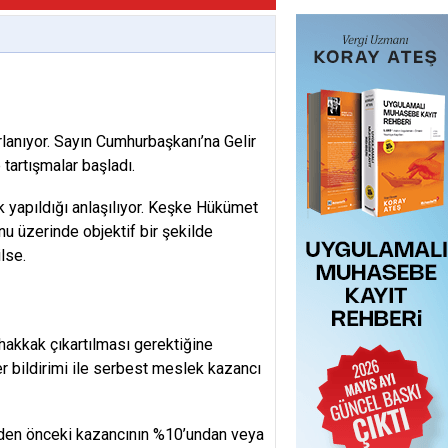
lanıyor. Sayın Cumhurbaşkanı’na Gelir
tartışmalar başladı.
ik yapıldığı anlaşılı­yor. Keşke Hükümet
nu üzerinde objektif bir şekilde
lse.
ak­kak çıkartılması gerektiğine
der bildirimi ile serbest meslek kazancı
me­den önceki kazancının %10’undan veya