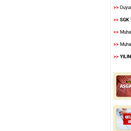
>>
Duyur
>>
SGK 
>>
Muhas
>>
Muhas
>>
YILI