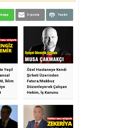
tsapp
E-posta
Yazdır
te Yeşil
Özel Hastaneye Kendi
ansal
Şirketi Üzerinden
M, İklim
Fatura/Makbuz
iye
Düzenleyerek Çalışan
t
Hekim, İş Kanunu
)
Hükümlerinden
arı)
Yararlanabilir Mi?