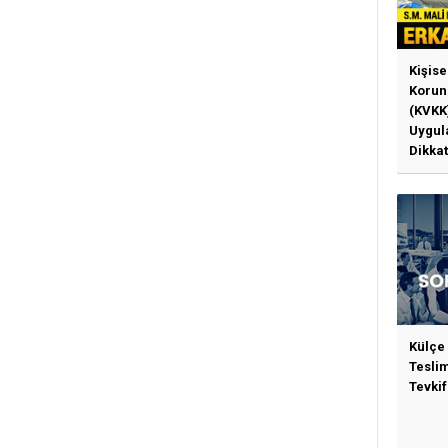
Kişise
Korun
(KVKK
Uygul
Dikkat
Gerek
Külçe
Tesli
Tevkif