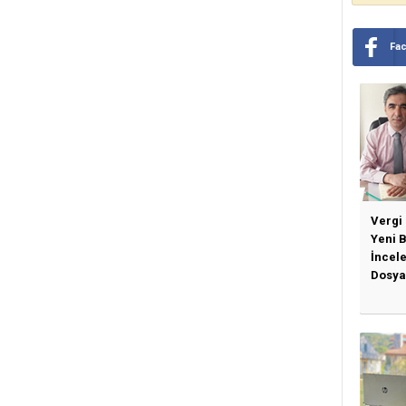
Fa
Vergi
Yeni 
İncel
Dosya