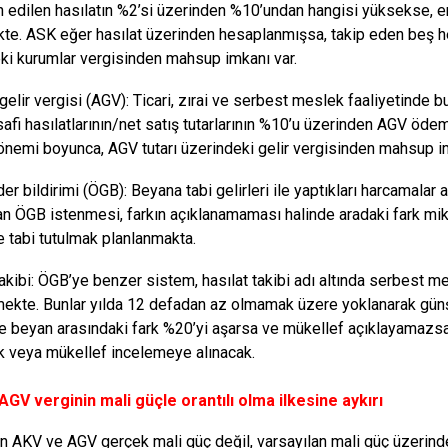
an edilen hasılatın %2’si üzerin­den %10’undan hangisi yüksekse,
te. ASK eğer hasılat üzerinden hesaplanmışsa, takip eden beş 
ki kurumlar vergi­sinden mahsup imkanı var.
gelir vergisi (AGV): Ticari, zırai ve serbest meslek faaliyetinde b
­safi hasılatlarının/net satış tutarlarının %10’u üzerinden AGV öd
nemi boyunca, AGV tutarı üzerindeki gelir vergisinden mahsup i
er bildirimi (ÖGB): Beyana tabi gelirleri ile yaptıkları harcamalar 
an ÖGB istenmesi, farkın açıklanamaması halinde aradaki fark mikta
e tabi tutulmak planlan­makta.
takibi: ÖGB’ye benzer sistem, hasılat takibi adı altında serbest me
ek­te. Bunlar yılda 12 defadan az olmamak üzere yoklanarak günşü
ile beyan arasın­daki fark %20’yi aşarsa ve mükellef açık­layamazsa
k veya mükellef incelemeye alı­nacak.
GV verginin mali güçle orantılı olma ilkesine aykırı
n AKV ve AGV gerçek ma­li güç değil, varsayılan mali güç üzerin­de