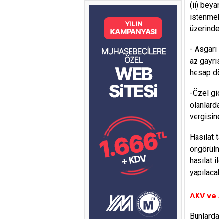
(ii) bey
istenmek
üzerinde
- Asgari 
az gayri
hesap dö
-Özel gid
olanlard
vergisin
Hasılat 
öngörülm
hasılat 
yapılaca
AKV ve A
Bunlarda