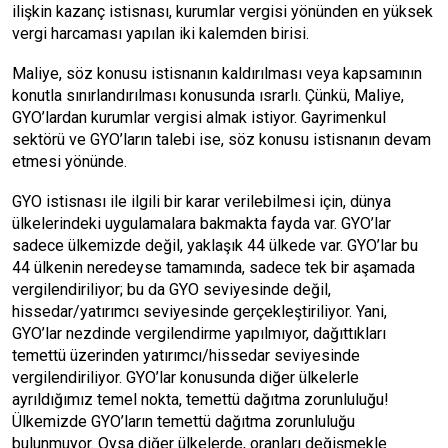
ilişkin kazanç istisnası, kurumlar vergisi yönünden en yüksek
vergi harcaması yapılan iki kalemden birisi.
Maliye, söz konusu istisnanın kaldırılması veya kapsamının
konutla sınırlandırılması konusunda ısrarlı. Çünkü, Maliye,
GYO’lardan kurumlar vergisi almak istiyor. Gayrimenkul
sektörü ve GYO’ların talebi ise, söz konusu istisnanın devam
etmesi yönünde.
GYO istisnası ile ilgili bir karar verilebilmesi için, dünya
ülkelerindeki uygulamalara bakmakta fayda var. GYO’lar
sadece ülkemizde değil, yaklaşık 44 ülkede var. GYO’lar bu
44 ülkenin neredeyse tamamında, sadece tek bir aşamada
vergilendiriliyor; bu da GYO seviyesinde değil,
hissedar/yatırımcı seviyesinde gerçekleştiriliyor. Yani,
GYO’lar nezdinde vergilendirme yapılmıyor, dağıttıkları
temettü üzerinden yatırımcı/hissedar seviyesinde
vergilendiriliyor. GYO’lar konusunda diğer ülkelerle
ayrıldığımız temel nokta, temettü dağıtma zorunluluğu!
Ülkemizde GYO’ların temettü dağıtma zorunluluğu
bulunmuyor. Oysa diğer ülkelerde, oranları değişmekle