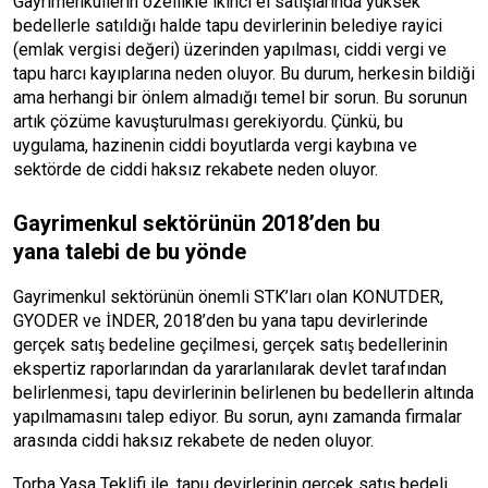
Gayrimenkullerin özellikle ikinci el satışlarında yüksek
bedellerle satıldığı halde tapu devirlerinin belediye rayici
(
emlak
vergisi değeri) üzerinden yapılması, ciddi vergi ve
tapu harcı kayıplarına neden oluyor. Bu durum, herkesin bildiği
ama herhangi bir önlem almadığı temel bir sorun. Bu sorunun
artık çözüme kavuşturulması gerekiyordu. Çünkü, bu
uygulama, hazinenin ciddi boyutlarda vergi kaybına ve
sektörde de ciddi haksız rekabete neden oluyor.
Gayrimenkul sektörünün 2018’den bu
yana talebi de bu yönde
Gayrimenkul sektörünün önemli STK’ları olan KONUTDER,
GYODER ve İNDER, 2018’den bu yana tapu devirlerinde
gerçek satış bedeline geçilmesi, gerçek satış bedellerinin
ekspertiz raporlarından da yararlanılarak devlet tarafından
belirlenmesi, tapu devirlerinin belirlenen bu bedellerin altında
yapılmamasını talep ediyor. Bu sorun, aynı zamanda firmalar
arasında ciddi haksız rekabete de neden oluyor.
Torba Yasa Teklifi ile, tapu devirlerinin gerçek satış bedeli