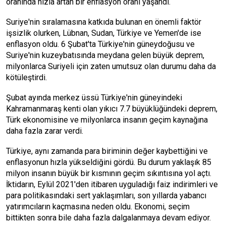
oranında hızla artan bir enflasyon oranı yaşandı.
Suriye'nin sıralamasına katkıda bulunan en önemli faktör
işsizlik olurken, Lübnan, Sudan, Türkiye ve Yemen'de ise
enflasyon oldu. 6 Şubat'ta Türkiye'nin güneydoğusu ve
Suriye'nin kuzeybatısında meydana gelen büyük deprem,
milyonlarca Suriyeli için zaten umutsuz olan durumu daha da
kötüleştirdi.
Şubat ayında merkez üssü Türkiye'nin güneyindeki
Kahramanmaraş kenti olan yıkıcı 7.7 büyüklüğündeki deprem,
Türk ekonomisine ve milyonlarca insanın geçim kaynağına
daha fazla zarar verdi.
Türkiye, aynı zamanda para biriminin değer kaybettiğini ve
enflasyonun hızla yükseldiğini gördü. Bu durum yaklaşık 85
milyon insanın büyük bir kısmının geçim sıkıntısına yol açtı.
İktidarın, Eylül 2021'den itibaren uyguladığı faiz indirimleri ve
para politikasındaki sert yaklaşımları, son yıllarda yabancı
yatırımcıların kaçmasına neden oldu. Ekonomi, seçim
bittikten sonra bile daha fazla dalgalanmaya devam ediyor.