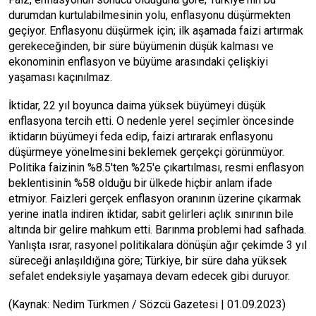
durumdan kurtulabilmesinin yolu, enflasyonu düşürmekten
geçiyor. Enflasyonu düşürmek için; ilk aşamada faizi artırmak
gerekeceğinden, bir süre büyümenin düşük kalması ve
ekonominin enflasyon ve büyüme arasındaki çelişkiyi
yaşaması kaçınılmaz.
İktidar, 22 yıl boyunca daima yüksek büyümeyi düşük
enflasyona tercih etti. O nedenle yerel seçimler öncesinde
iktidarın büyümeyi feda edip, faizi artırarak enflasyonu
düşürmeye yönelmesini beklemek gerçekçi görünmüyor.
Politika faizinin %8.5'ten %25'e çıkartılması, resmi enflasyon
beklentisinin %58 olduğu bir ülkede hiçbir anlam ifade
etmiyor. Faizleri gerçek enflasyon oranının üzerine çıkarmak
yerine inatla indiren iktidar, sabit gelirleri açlık sınırının bile
altında bir gelire mahkum etti. Barınma problemi had safhada.
Yanlışta ısrar, rasyonel politikalara dönüşün ağır çekimde 3 yıl
süreceği anlaşıldığına göre; Türkiye, bir süre daha yüksek
sefalet endeksiyle yaşamaya devam edecek gibi duruyor.
(Kaynak: Nedim Türkmen / Sözcü Gazetesi | 01.09.2023)