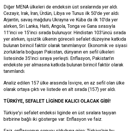
Diğer MENA ülkeleri de endeksin üst sıralarında yer aldı.
Cezayir, Irak, İran, Ürdün, Libya ve Tunus ilk 50'de yer aldı.
Arjantin, savaş mağduru Ukrayna ve Küba da ilk 10'da yer
alırken, Sri Lanka, Haiti, Angola, Tonga ve Gana sırasıyla
11'inci ve 15'inci sırada bulunuyor. Hindistan 103'üncü sırada
yer alırken, işsizlik ülkenin göreceli sefalet düzeyine katkıda
bulunan birincil faktör olarak tanımlanıyor. Ekonomik ve siyasi
zorluklarla boğuşan Pakistan, dünyanın en sefil ülkeleri
listesinde 35'inci sıraya yerleşti. Enflasyon, Pakistan'ın
endekste yer almasına katkıda bulunan birincil faktör olarak
tanımlandı.
Analiz edilen 157 ülke arasında İsviçre, en az sefil olan ülke
olarak ortaya çıktı ve listede en alt sırada (157) yer aldı.
TÜRKİYE, SEFALET LİGİNDE KALICI OLACAK GİBİ!
Türkiye'yi sefalet endeksi liginde en üst sıralara taşıyan
birbirine bağlı iki gösterge var: Enflasyon ve faiz.
Faiz, enflasyonun sonucu olduğuna göre; Türkiye'nin bu