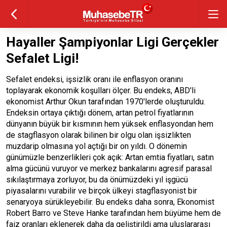
Hayaller Şampiyonlar Ligi Gerçekler
Sefalet Ligi!
Sefalet endeksi, işsizlik oranı ile enflasyon oranını
toplayarak ekonomik koşulları ölçer. Bu endeks, ABD'li
ekonomist Arthur Okun tarafından 1970'lerde oluşturuldu.
Endeksin ortaya çıktığı dönem, artan petrol fiyatlarının
dünyanın büyük bir kısmının hem yüksek enflasyondan hem
de stagflasyon olarak bilinen bir olgu olan işsizlikten
muzdarip olmasına yol açtığı bir on yıldı. O dönemin
günümüzle benzerlikleri çok açık: Artan emtia fiyatları, satın
alma gücünü vuruyor ve merkez bankalarını agresif parasal
sıkılaştırmaya zorluyor, bu da önümüzdeki yıl işgücü
piyasalarını vurabilir ve birçok ülkeyi stagflasyonist bir
senaryoya sürükleyebilir. Bu endeks daha sonra, Ekonomist
Robert Barro ve Steve Hanke tarafından hem büyüme hem de
faiz oranları eklenerek daha da geliştirildi ama uluslararası