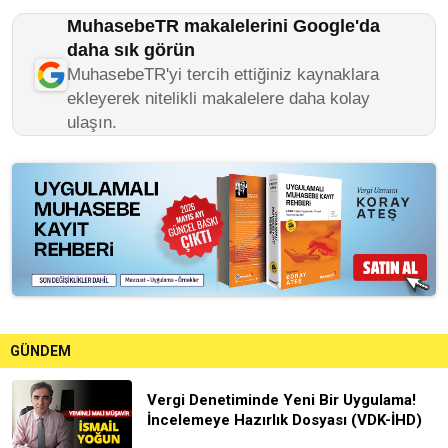
MuhasebeTR makalelerini Google'da
daha sık görün
MuhasebeTR'yi tercih ettiğiniz kaynaklara
ekleyerek nitelikli makalelere daha kolay
ulaşın.
GÜNDEM
Vergi Denetiminde Yeni Bir Uygulama!
İncelemeye Hazırlık Dosyası (VDK-İHD)