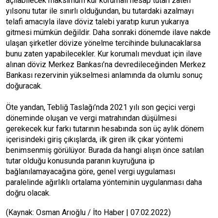
açılabilecek maksimum kur korumalı hesap tutarı zaten
yılsonu tutar ile sınırlı olduğundan, bu tutardaki azalmayı
telafi amacıyla ilave döviz talebi yaratıp kurun yukarıya
gitmesi mümkün değildir. Daha sonraki dönemde ilave nakde
ulaşan şirketler dövize yönelme tercihinde bulunacaklarsa
bunu zaten yapabilecekler. Kur korumalı mevduat için ilave
alınan döviz Merkez Bankası’na devredileceğinden Merkez
Bankası rezervinin yükselmesi anlamında da olumlu sonuç
doğuracak.
Öte yandan, Tebliğ Taslağı’nda 2021 yılı son geçici vergi
döneminde oluşan ve vergi matrahından düşülmesi
gerekecek kur farkı tutarının hesabında son üç aylık dönem
içerisindeki giriş çıkışlarda, ilk giren ilk çıkar yöntemi
benimsenmiş görülüyor. Burada da hangi alışın önce satılan
tutar olduğu konusunda paranın kuyruğuna ip
bağlanılamayacağına göre, genel vergi uygulaması
paralelinde ağırlıklı ortalama yönteminin uygulanması daha
doğru olacak.
(Kaynak: Osman Arıoğlu / İto Haber | 07.02.2022)