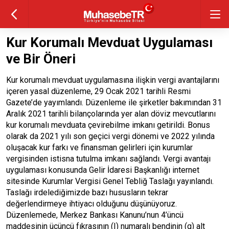
Kur Korumalı Mevduat Uygulaması
ve Bir Öneri
Kur korumalı mevduat uygulamasına ilişkin vergi avantajlarını
içeren yasal düzenleme, 29 Ocak 2021 tarihli Resmi
Gazete’de yayımlandı. Düzenleme ile şirketler bakımından 31
Aralık 2021 tarihli bilançolarında yer alan döviz mevcutlarını
kur korumalı mevduata çevirebilme imkanı getirildi. Bonus
olarak da 2021 yılı son geçici vergi dönemi ve 2022 yılında
oluşacak kur farkı ve finansman gelirleri için kurumlar
vergisinden istisna tutulma imkanı sağlandı. Vergi avantajı
uygulaması konusunda Gelir İdaresi Başkanlığı internet
sitesinde Kurumlar Vergisi Genel Tebliğ Taslağı yayınlandı.
Taslağı irdelediğimizde bazı hususların tekrar
değerlendirmeye ihtiyacı olduğunu düşünüyoruz.
Düzenlemede, Merkez Bankası Kanunu’nun 4’üncü
maddesinin üçüncü fıkrasının (I) numaralı bendinin (g) alt