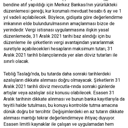
bendine atıf yapıldığı için Merkez Bankası’nın yürürlükteki
düzenlemesi gereği, kur korumalı mevduat hesabı 6 ay ve 1
yıl vadeli açılabilecek. Böylece, gidişata göre değerlendirme
imkanının elde bulundurulmasının amaçlanması bizce de
yerindedir. Vergi istisnası uygulanmasına ilişkin yasal
düzenlemede, 31 Aralık 2021 tarihi baz alındığı için bu
düzenleme ile şirketlerin vergi avantajından yararlanmak
suretiyle açabilecekleri hesapların maksimum tutarı, 31
Aralık 2021 tarihli bilançolarında yer alan döviz tutarları ile
sınırlı olacak.
Tebliğ Taslağı’nda, bu tutarda daha sonraki tarihlerdeki
azalışların dikkate alınması doğru olmayacak. Şirketlerin 31
Aralık 2021 tarihli döviz mevcutla-rında sonraki günlerde
artışlar veya azalışlar söz konusu olabilecek. Esasen 31
Aralık tarihinin dikkate alınması ve bunun banka kayıtlarıyla da
teyitli halde tutulması, bu konuyu kontrolde tutma amacına
dönük doğru bir tercihtir. Değişimlerdeki en az tutarın dikkate
alınması mantığı tekrar değerlendirmeye ihtiyaç duyuyor.
Esasen limitli kaynaklar ile çalışan ve uygulamadan hem