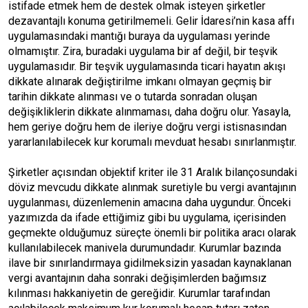
istifade etmek hem de destek olmak isteyen şirketler
dezavantajlı konuma getirilmemeli. Gelir İdaresi’nin kasa affı
uygulamasındaki mantığı buraya da uygulaması yerinde
olmamıştır. Zira, buradaki uygulama bir af değil, bir teşvik
uygulamasıdır. Bir teşvik uygulamasında ticari hayatın akışı
dikkate alınarak değiştirilme imkanı olmayan geçmiş bir
tarihin dikkate alınması ve o tutarda sonradan oluşan
değişikliklerin dikkate alınmaması, daha doğru olur. Yasayla,
hem geriye doğru hem de ileriye doğru vergi istisnasından
yararlanılabilecek kur korumalı mevduat hesabı sınırlanmıştır.
Şirketler açısından objektif kriter ile 31 Aralık bilançosundaki
döviz mevcudu dikkate alınmak suretiyle bu vergi avantajının
uygulanması, düzenlemenin amacına daha uygundur. Önceki
yazımızda da ifade ettiğimiz gibi bu uygulama, içerisinden
geçmekte olduğumuz süreçte önemli bir politika aracı olarak
kullanılabilecek manivela durumundadır. Kurumlar bazında
ilave bir sınırlandırmaya gidilmeksizin yasadan kaynaklanan
vergi avantajının daha sonraki değişimlerden bağımsız
kılınması hakkaniyetin de gereğidir. Kurumlar tarafından