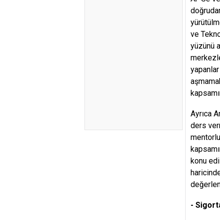
doğrudan
yürütülm
ve Teknol
yüzünü a
merkezle
yapanlar
aşmamak 
kapsamın
Ayrıca A
ders ver
mentorlu
kapsamın
konu edi
haricind
değerlend
- Sigort