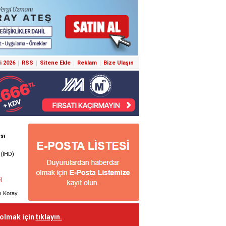
i 2026
RSS
Sitene Ekle
Reklam
Bize Ulaşın
 olmak için
tıklayın.