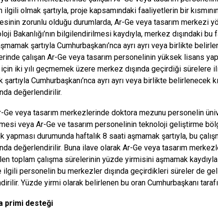
 ilgili olmak şartıyla, proje kapsamındaki faaliyetlerin bir kısmı
esinin zorunlu olduğu durumlarda, Ar-Ge veya tasarım merkezi yö
oji Bakanlığı’nın bilgilendirilmesi kaydıyla, merkez dışındaki bu f
şmamak şartıyla Cumhurbaşkanı’nca ayrı ayrı veya birlikte belirl
rinde çalışan Ar-Ge veya tasarım personelinin yüksek lisans yapan
 için iki yılı geçmemek üzere merkez dışında geçirdiği sürelere il
şartıyla Cumhurbaşkanı’nca ayrı ayrı veya birlikte belirlenecek kıs
da değerlendirilir.
r-Ge veya tasarım merkezlerinde doktora mezunu personelin ünive
mesi veya Ar-Ge ve tasarım personelinin teknoloji geliştirme böl
k yapması durumunda haftalık 8 saati aşmamak şartıyla, bu çalışmal
da değerlendirilir. Buna ilave olarak Ar-Ge veya tasarım merkezler
len toplam çalışma sürelerinin yüzde yirmisini aşmamak kaydıyla b
e ilgili personelin bu merkezler dışında geçirdikleri süreler de ge
irilir. Yüzde yirmi olarak belirlenen bu oran Cumhurbaşkanı tarafın
a primi desteği