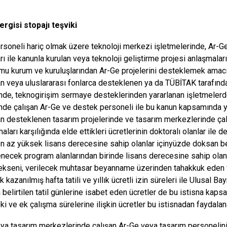
vergisi stopajı teşviki
soneli hariç olmak üzere teknoloji merkezi işletmelerinde, Ar-
arı ile kanunla kurulan veya teknoloji geliştirme projesi anlaşmal
mu kurum ve kuruluşlarından Ar-Ge projelerini desteklemek amacıy
an veya uluslararası fonlarca desteklenen ya da TÜBİTAK tarafında
inde, teknogirişim sermaye desteklerinden yararlanan işletmelerde
inde çalışan Ar-Ge ve destek personeli ile bu kanun kapsamında y
an desteklenen tasarım projelerinde ve tasarım merkezlerinde çal
aları karşılığında elde ettikleri ücretlerinin doktoralı olanlar il
en az yüksek lisans derecesine sahip olanlar içinyüzde doksan beşi
necek program alanlarından birinde lisans derecesine sahip olanla
kseni, verilecek muhtasar beyanname üzerinden tahakkuk eden ve
ak kazanılmış hafta tatili ve yıllık ücretli izin süreleri ile Ulusal 
belirtilen tatil günlerine isabet eden ücretler de bu istisna kapsa
ki ve ek çalışma sürelerine ilişkin ücretler bu istisnadan faydala
ya tasarım merkezlerinde çalışan Ar-Ge veya tasarım personelini