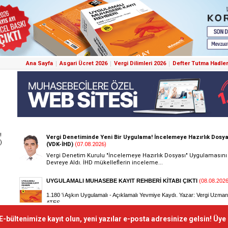
Ana Sayfa
Asgari Ücret 2026
Vergi Dilimleri 2026
Defter Tutma Hadler
!
)
E-bültenimize kayıt olun, yeni yazılar e-posta adresinize gelsin! Üye