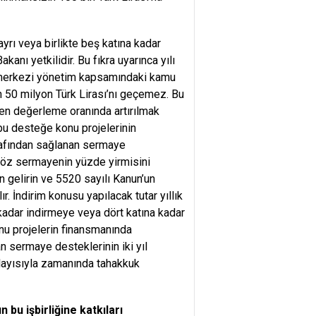
ı ayrı veya birlikte beş katına kadar
anı yetkilidir. Bu fıkra uyarınca yılı
 merkezi yönetim kapsamındaki kamu
in 50 milyon Türk Lirası’nı geçemez. Bu
iden değerleme oranında artırılmak
bu desteğe konu projelerinin
arafından sağlanan sermaye
 öz sermayenin yüzde yirmisini
 gelirin ve 5520 sayılı Kanun’un
 İndirim konusu yapılacak tutar yıllık
a kadar indirmeye veya dört katına kadar
nu projelerin finansmanında
n sermaye desteklerinin iki yıl
dolayısıyla zamanında tahakkuk
n bu işbirliğine katkıları