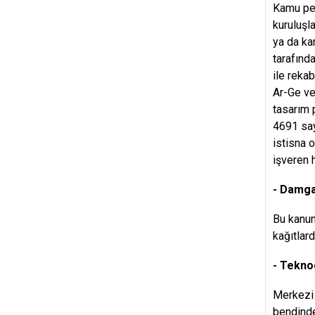
Kamu per
kuruluşl
ya da ka
tarafınd
ile reka
Ar-Ge ve
tasarım 
4691 say
istisna o
işveren 
- Damga 
Bu kanun
kağıtlar
- Tekno
Merkezi 
bendinde