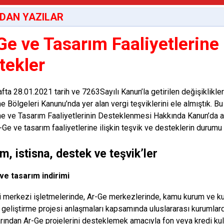
DAN YAZILAR
Ge ve Tasarım Faaliyetlerine 
tekler
fta 28.01.2021 tarih ve 7263Sayılı Kanun’la getirilen değişiklikle
me Bölgeleri Kanunu’nda yer alan vergi teşviklerini ele almıştık. 
me ve Tasarım Faaliyetlerinin Desteklenmesi Hakkında Kanun’da ay
-Ge ve tasarım faaliyetlerine ilişkin teşvik ve desteklerin durumu
im, istisna, destek ve teşvik’ler
ve tasarım indirimi
i merkezi işletmelerinde, Ar-Ge merkezlerinde, kamu kurum ve kur
i geliştirme projesi anlaşmaları kapsamında uluslararası kurumla
arından Ar-Ge projelerini desteklemek amacıyla fon veya kredi kul