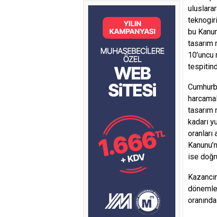
uluslara
teknogir
bu Kanun
tasarım 
10’uncu 
tespitind
Cumhurba
harcamala
tasarım 
kadarı yu
oranları 
Kanunu’n
ise doğru
Kazancın
dönemler
oranında 