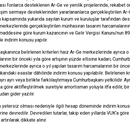
rası fonlarca desteklenen Ar-Ge ve yenilik projelerinde, rekabet ön
işim sermaye desteklerinden yararlananlarca gerçekleştirilen Ar-G
 kapsamında yukarıda sayılan kurum ve kuruluşlar tarafından des
merkezlerinde gerçekleştirilen münhasıran tasarım harcamaların
maddesine göre kurum kazancının ve Gelir Vergisi Kanunu’nun 89’
e indirim konusu yapılır.
şkanınca belirlenen kriterleri haiz Ar-Ge merkezlerinde ayrıca o y
rının bir önceki yıla göre artışının yüzde ellisine kadarı; Cumhurb
merkezlerinde ayrıca o yıl yapılan tasarım harcamalarının bir öncek
karıdaki esaslar dâhilinde indirim konusu yapılabilir. Belirlenen k
ayrı ayrı veya birlikte farklılaştırmaya Cumhurbaşkanı yetkilidir. A
a göre aktifleştirilmek suretiyle amortisman yoluyla itfa edilir, b
dan gider yazılır.
 yetersiz olması nedeniyle ilgili hesap döneminde indirim konus
ine devredilir. Devredilen tutarlar, takip eden yıllarda VUK’a gör
artırılarak dikkate alınır.