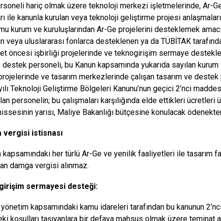
soneli hariç olmak üzere teknoloji merkezi işletmelerinde, Ar-
arı ile kanunla kurulan veya teknoloji geliştirme projesi anlaşmal
mu kurum ve kuruluşlarından Ar-Ge projelerini desteklemek amacıy
an veya uluslararası fonlarca desteklenen ya da TÜBİTAK tarafından
bet öncesi işbirliği projelerinde ve teknogirişim sermaye destekl
 destek personeli, bu Kanun kapsamında yukarıda sayılan kurum v
projelerinde ve tasarım merkezlerinde çalışan tasarım ve destek 
ılı Teknoloji Geliştirme Bölgeleri Kanunu’nun geçici 2’nci maddesi
lan personelin; bu çalışmaları karşılığında elde ettikleri ücretler
hissesinin yarısı, Maliye Bakanlığı bütçesine konulacak ödenekten 
vergisi istisnası
 kapsamındaki her türlü Ar-Ge ve yenilik faaliyetleri ile tasarım fa
dan damga vergisi alınmaz.
girişim sermayesi desteği:
yönetim kapsamındaki kamu idareleri tarafından bu kanunun 2’nci 
ki koşulları taşıyanlara bir defaya mahsus olmak üzere teminat a