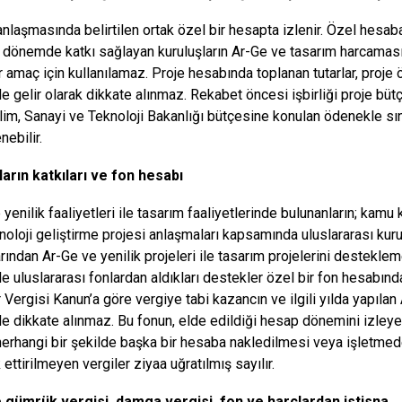
 anlaşmasında belirtilen ortak özel bir hesapta izlenir. Özel hesaba
ı dönemde katkı sağlayan kuruluşların Ar-Ge ve tasarım harcaması 
r amaç için kullanılamaz. Proje hesabında toplanan tutarlar, proje
de gelir olarak dikkate alınmaz. Rekabet öncesi işbirliği proje büt
ilim, Sanayi ve Teknoloji Bakanlığı bütçesine konulan ödenekle sı
nebilir.
arın katkıları ve fon hesabı
yenilik faaliyetleri ile tasarım faaliyetlerinde bulunanların; kamu 
noloji geliştirme projesi anlaşmaları kapsamında uluslararası k
arından Ar-Ge ve yenilik projeleri ile tasarım projelerini destekl
ile uluslararası fonlardan aldıkları destekler özel bir fon hesabında
 Vergisi Kanun’a göre vergiye tabi kazancın ve ilgili yılda yapıla
de dikkate alınmaz. Bu fonun, elde edildiği hesap dönemini izley
herhangi bir şekilde başka bir hesaba nakledilmesi veya işletme
ettirilmeyen vergiler ziyaa uğratılmış sayılır.
e gümrük vergisi, damga vergisi, fon ve harçlardan istisna