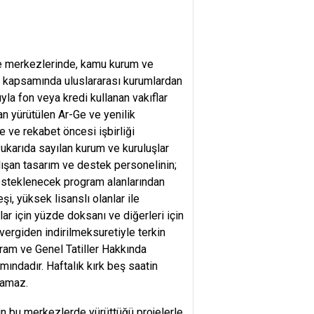
Ge merkezlerinde, kamu kurum ve
arı kapsamında uluslararası kurumlardan
la fon veya kredi kullanan vakıflar
n yürütülen Ar-Ge ve yenilik
 ve rekabet öncesi işbirliği
ukarıda sayılan kurum ve kuruluşlar
ışan tasarım ve destek personelinin;
e desteklenecek program alanlarından
, yüksek lisanslı olanlar ile
r için yüzde doksanı ve diğerleri için
rgiden indirilmeksuretiyle terkin
Bayram ve Genel Tatiller Hakkında
mındadır. Haftalık kırk beş saatin
namaz.
n bu merkezlerde yürüttüğü projelerle