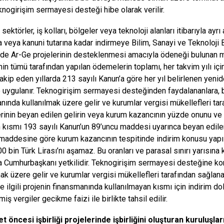
knogirişim sermayesi desteği hibe olarak verilir.
; sektörler, iş kolları, bölgeler veya teknoloji alanları itibarıyla ayr
 veya kanuni tutarına kadar indirmeye Bilim, Sanayi ve Teknoloji Bak
de Ar-Ge projelerinin desteklenmesi amacıyla ödeneği bulunan
inin tümü tarafından yapılan ödemelerin toplamı, her takvim yılı iç
, takip eden yıllarda 213 sayılı Kanun’a göre her yıl belirlenen yen
e uygulanır. Teknogirişim sermayesi desteğinden faydalananlara, 
nında kullanılmak üzere gelir ve kurumlar vergisi mükellefleri t
rinin beyan edilen gelirin veya kurum kazancının yüzde onunu ve
kısmı 193 sayılı Kanun’un 89’uncu maddesi uyarınca beyan edilen
maddesine göre kurum kazancının tespitinde indirim konusu yapılır.
00 bin Türk Lirası’nı aşamaz. Bu oranları ve parasal sınırı yarısın
a Cumhurbaşkanı yetkilidir. Teknogirişim sermayesi desteğine ko
mak üzere gelir ve kurumlar vergisi mükellefleri tarafından sağlana
de ilgili projenin finansmanında kullanılmayan kısmı için indirim 
miş vergiler gecikme faizi ile birlikte tahsil edilir.
t öncesi işbirliği projelerinde işbirliğini oluşturan kuruluşları