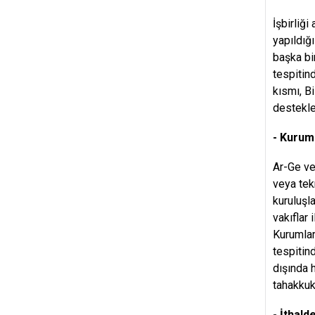
İşbirliği
yapıldığ
başka bi
tespitin
kısmı, B
destekle
- Kuruml
Ar-Ge ve 
veya tek
kuruluşl
vakıflar 
Kurumlar
tespitin
dışında 
tahakkuk 
- İthald