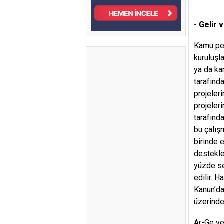
- Gelir 
Kamu per
kuruluşl
ya da ka
tarafınd
projeler
projeler
tarafınd
bu çalışm
birinde 
destekle
yüzde se
edilir. H
Kanun’da 
üzerinde
Ar-Ge ve