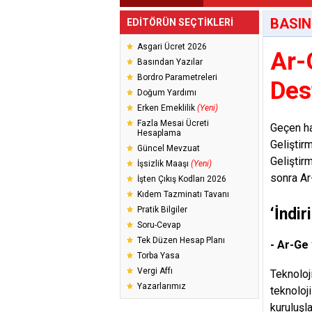
BASIN
EDİTÖRÜN SEÇTİKLERİ
Asgari Ücret 2026
Ar-
Basından Yazılar
Bordro Parametreleri
Des
Doğum Yardımı
Erken Emeklilik
(Yeni)
Fazla Mesai Ücreti
Geçen ha
Hesaplama
Geliştir
Güncel Mevzuat
Geliştir
İşsizlik Maaşı
(Yeni)
sonra Ar
İşten Çıkış Kodları 2026
Kıdem Tazminatı Tavanı
Pratik Bilgiler
‘İndir
Soru-Cevap
Tek Düzen Hesap Planı
- Ar-Ge 
Torba Yasa
Vergi Affı
Teknoloj
Yazarlarımız
teknoloj
kuruluşl