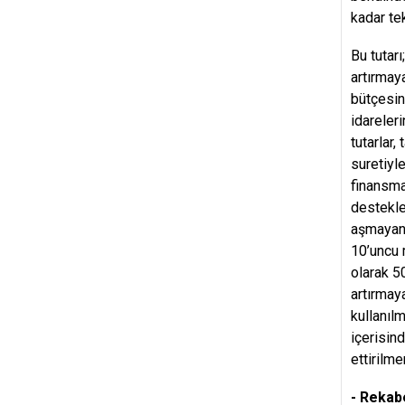
kadar te
Bu tutarı
artırmaya
bütçesin
idareler
tutarlar
suretiyl
finansma
destekle
aşmayan 
10’uncu 
olarak 5
artırmay
kullanıl
içerisin
ettirilme
- Rekabe