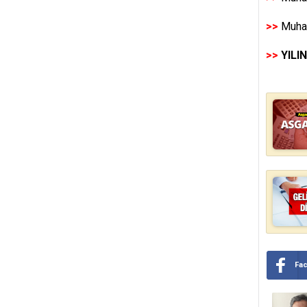
>>
Muhas
>>
YILI
Fa