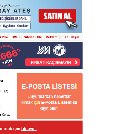
i 2026
RSS
Sitene Ekle
Reklam
Bize Ulaşın
 olmak için
tıklayın.