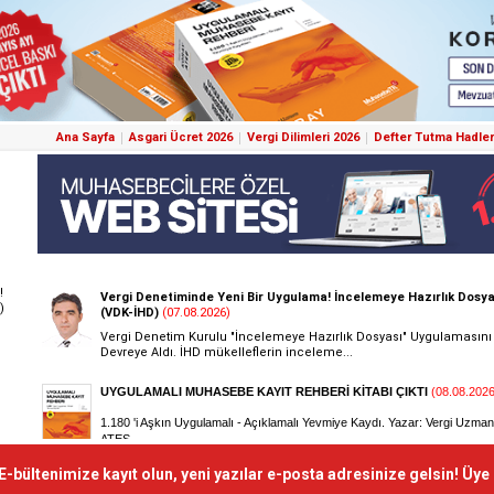
Ana Sayfa
Asgari Ücret 2026
Vergi Dilimleri 2026
Defter Tutma Hadler
!
)
E-bültenimize kayıt olun, yeni yazılar e-posta adresinize gelsin! Üye