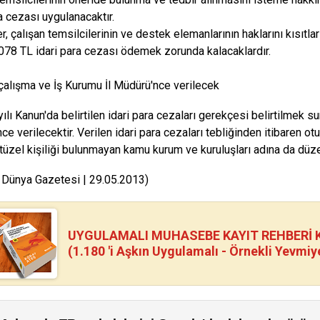
a cezası uygulanacaktır.
r, çalışan temsilcilerinin ve destek elemanlarının haklarını kısıtl
.078 TL idari para cezası ödemek zorunda kalacaklardır.
çalışma ve İş Kurumu İl Müdürü'nce verilecek
ılı Kanun'da belirtilen idari para cezaları gerekçesi belirtilmek su
ce verilecektir. Verilen idari para cezaları tebliğinden itibaren ot
 tüzel kişiliği bulunmayan kamu kurum ve kuruluşları adına da düze
 Dünya Gazetesi | 29.05.2013)
UYGULAMALI MUHASEBE KAYIT REHBERİ Kİ
(1.180 'i Aşkın Uygulamalı - Örnekli Yevmiy