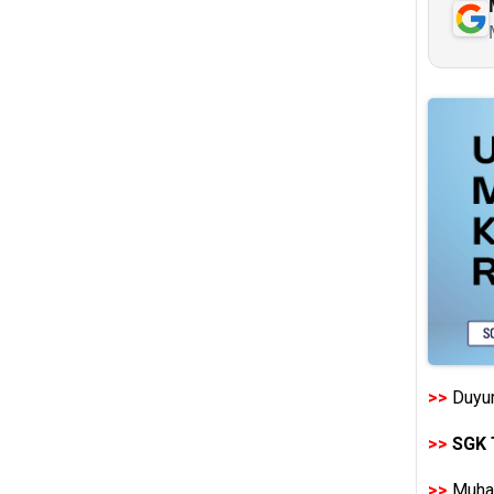
>>
Duyur
>>
SGK 
>>
Muhas