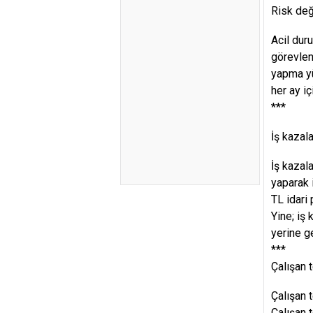
Risk değ
Acil duru
görevlen
yapma yü
her ay iç
***
İş kazala
İş kazala
yaparak 
TL idari
Yine; iş
yerine ge
***
Çalışan 
Çalışan 
Çalışan 