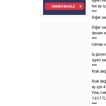
İşyeri h
her ay iç
***
Diğer sa
Diğer sa
devam et
***
Uzman ve
İş güvenl
işyeri s
***
Risk değ
Risk değ
ay için 4
Yine, ri
1.617 TL
***