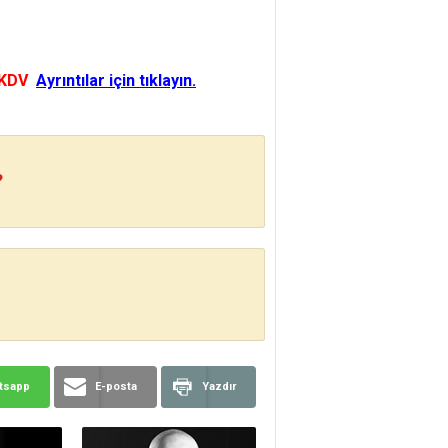
 KDV
Ayrıntılar için tıklayın.
?
tsapp
E-posta
Yazdır