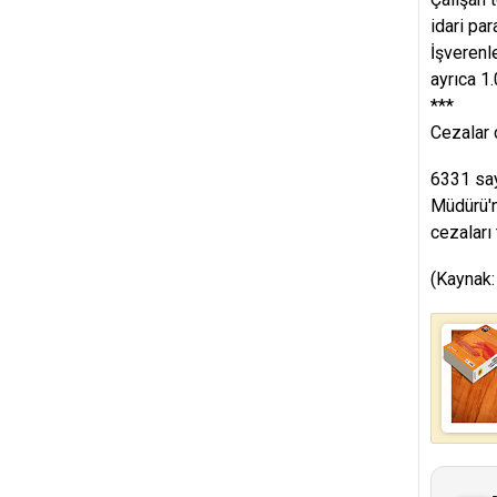
idari par
İşverenle
ayrıca 1
***
Cezalar 
6331 say
Müdürü'n
cezaları
(Kaynak: