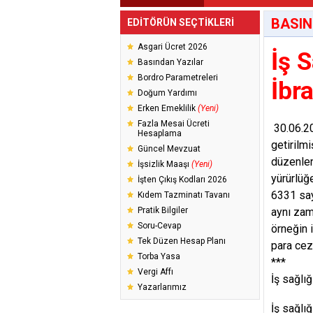
BASIN
EDİTÖRÜN SEÇTİKLERİ
Asgari Ücret 2026
İş 
Basından Yazılar
Bordro Parametreleri
İbra
Doğum Yardımı
Erken Emeklilik
(Yeni)
Fazla Mesai Ücreti
30.06.20
Hesaplama
getirilm
Güncel Mevzuat
düzenlen
İşsizlik Maaşı
(Yeni)
yürürlüğe
İşten Çıkış Kodları 2026
6331 say
Kıdem Tazminatı Tavanı
Pratik Bilgiler
aynı zam
Soru-Cevap
örneğin i
Tek Düzen Hesap Planı
para cez
Torba Yasa
***
Vergi Affı
İş sağlığ
Yazarlarımız
İş sağlı