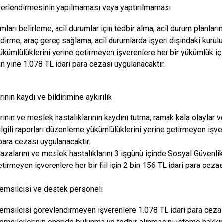
erlendirmesinin yapılmaması veya yaptırılmaması
mları belirleme, acil durumlar için tedbir alma, acil durum planlar
dirme, araç gereç sağlama, acil durumlarda işyeri dışındaki kurul
kümlülüklerini yerine getirmeyen işverenlere her bir yükümlük içi
in yine 1.078 TL idari para cezası uygulanacaktır.
rının kaydı ve bildirimine aykırılık
rının ve meslek hastalıklarının kaydını tutma, ramak kala olaylar ve 
ilgili raporları düzenleme yükümlülüklerini yerine getirmeyen işve
 para cezası uygulanacaktır.
 kazalarını ve meslek hastalıklarını 3 işgünü içinde Sosyal Güven
tirmeyen işverenlere her bir fiil için 2 bin 156 TL idari para cezas
temsilcisi ve destek personeli
temsilcisi görevlendirmeyen işverenlere 1.078 TL idari para cezas
temsilcilerinin öneride bulunma ve tedbir alınmasını isteme hakkın