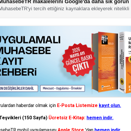
MuhasebeTR makalelerini Google'da daha sık görün
MuhasebeTR'yi tercih ettiğiniz kaynaklara ekleyerek nitelikli
ulardan haberdar olmak için
E-Posta Listemize
kayıt olun.
Teşvikleri (150 Sayfa)
Ücretsiz E-Kitap:
hemen indir.
ebeTR mobil uygulamasını
Apple Store
'dan
hemen indir.