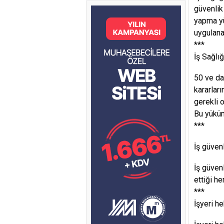
güvenlik
yapma yü
uygulana
***
İş Sağlı
50 ve da
kararlar
gerekli 
Bu yüküm
***
İş güven
İş güven
ettiği he
***
İşyeri h