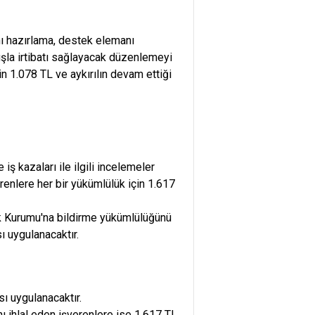
ını hazırlama, destek elemanı
uşla irtibatı sağlayacak düzenlemeyi
n 1.078 TL ve aykırılın devam ettiği
iş kazaları ile ilgili incelemeler
renlere her bir yükümlülük için 1.617
lik Kurumu'na bildirme yükümlülüğünü
ı uygulanacaktır.
ı uygulanacaktır.
ı ihlal eden işverenlere ise 1.617 TL