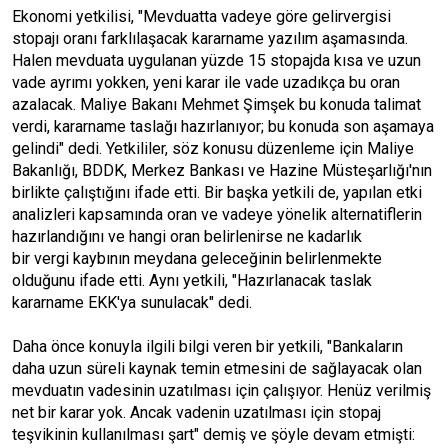
Ekonomi yetkilisi, "Mevduatta vadeye göre gelirvergisi
stopajı oranı farklılaşacak kararname yazılım aşamasında.
Halen mevduata uygulanan yüzde 15 stopajda kısa ve uzun
vade ayrımı yokken, yeni karar ile vade uzadıkça bu oran
azalacak. Maliye Bakanı Mehmet Şimşek bu konuda talimat
verdi, kararname taslağı hazırlanıyor; bu konuda son aşamaya
gelindi" dedi. Yetkililer, söz konusu düzenleme için Maliye
Bakanlığı, BDDK, Merkez Bankası ve Hazine Müsteşarlığı'nın
birlikte çalıştığını ifade etti. Bir başka yetkili de, yapılan etki
analizleri kapsamında oran ve vadeye yönelik alternatiflerin
hazırlandığını ve hangi oran belirlenirse ne kadarlık
bir vergi kaybının meydana geleceğinin belirlenmekte
olduğunu ifade etti. Aynı yetkili, "Hazırlanacak taslak
kararname EKK'ya sunulacak" dedi.
Daha önce konuyla ilgili bilgi veren bir yetkili, "Bankaların
daha uzun süreli kaynak temin etmesini de sağlayacak olan
mevduatın vadesinin uzatılması için çalışıyor. Henüz verilmiş
net bir karar yok. Ancak vadenin uzatılması için stopaj
teşvikinin kullanılması şart" demiş ve şöyle devam etmişti: