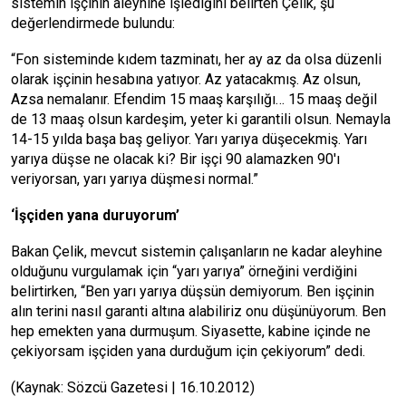
sistemin işçinin aleyhine işlediğini belirten Çelik, şu
değerlendirmede bulundu:
“Fon sisteminde kıdem tazminatı, her ay az da olsa düzenli
olarak işçinin hesabına yatıyor. Az yatacakmış. Az olsun,
Azsa nemalanır. Efendim 15 maaş karşılığı… 15 maaş değil
de 13 maaş olsun kardeşim, yeter ki garantili olsun. Nemayla
14-15 yılda başa baş geliyor. Yarı yarıya düşecekmiş. Yarı
yarıya düşse ne olacak ki? Bir işçi 90 alamazken 90′ı
veriyorsan, yarı yarıya düşmesi normal.”
‘İşçiden yana duruyorum’
Bakan Çelik, mevcut sistemin çalışanların ne kadar aleyhine
olduğunu vurgulamak için “yarı yarıya” örneğini verdiğini
belirtirken, “Ben yarı yarıya düşsün demiyorum. Ben işçinin
alın terini nasıl garanti altına alabiliriz onu düşünüyorum. Ben
hep emekten yana durmuşum. Siyasette, kabine içinde ne
çekiyorsam işçiden yana durduğum için çekiyorum” dedi.
(Kaynak: Sözcü Gazetesi | 16.10.2012)