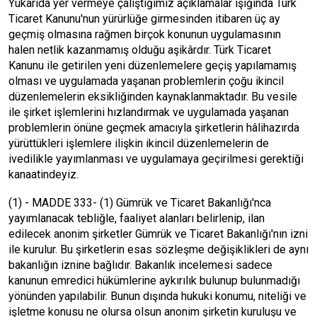
Yukarıda yer vermeye çalıştığımız açıklamalar ışığında Türk
Ticaret Kanunu'nun yürürlüğe girmesinden itibaren üç ay
geçmiş olmasına rağmen birçok konunun uygulamasının
halen netlik kazanmamış olduğu aşikârdır. Türk Ticaret
Kanunu ile getirilen yeni düzenlemelere geçiş yapılamamış
olması ve uygulamada yaşanan problemlerin çoğu ikincil
düzenlemelerin eksikliğinden kaynaklanmaktadır. Bu vesile
ile şirket işlemlerini hızlandırmak ve uygulamada yaşanan
problemlerin önüne geçmek amacıyla şirketlerin hâlihazırda
yürüttükleri işlemlere ilişkin ikincil düzenlemelerin de
ivedilikle yayımlanması ve uygulamaya geçirilmesi gerektiği
kanaatindeyiz.
(1) - MADDE 333- (1) Gümrük ve Ticaret Bakanlığı'nca
yayımlanacak tebliğle, faaliyet alanları belirlenip, ilan
edilecek anonim şirketler Gümrük ve Ticaret Bakanlığı'nın izni
ile kurulur. Bu şirketlerin esas sözleşme değişiklikleri de aynı
bakanlığın iznine bağlıdır. Bakanlık incelemesi sadece
kanunun emredici hükümlerine aykırılık bulunup bulunmadığı
yönünden yapılabilir. Bunun dışında hukuki konumu, niteliği ve
işletme konusu ne olursa olsun anonim şirketin kuruluşu ve