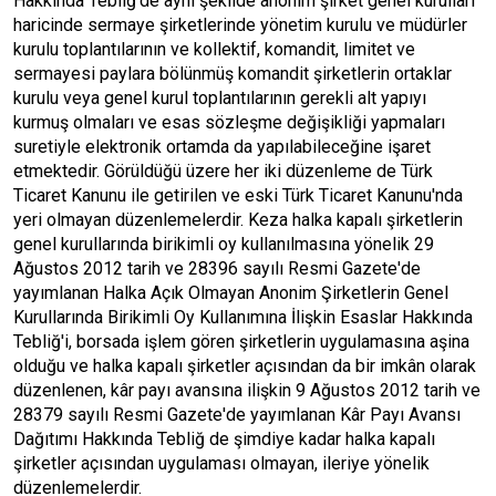
Hakkında Tebliğ'de aynı şekilde anonim şirket genel kurulları
haricinde sermaye şirketlerinde yönetim kurulu ve müdürler
kurulu toplantılarının ve kollektif, komandit, limitet ve
sermayesi paylara bölünmüş komandit şirketlerin ortaklar
kurulu veya genel kurul toplantılarının gerekli alt yapıyı
kurmuş olmaları ve esas sözleşme değişikliği yapmaları
suretiyle elektronik ortamda da yapılabileceğine işaret
etmektedir. Görüldüğü üzere her iki düzenleme de Türk
Ticaret Kanunu ile getirilen ve eski Türk Ticaret Kanunu'nda
yeri olmayan düzenlemelerdir. Keza halka kapalı şirketlerin
genel kurullarında birikimli oy kullanılmasına yönelik 29
Ağustos 2012 tarih ve 28396 sayılı Resmi Gazete'de
yayımlanan Halka Açık Olmayan Anonim Şirketlerin Genel
Kurullarında Birikimli Oy Kullanımına İlişkin Esaslar Hakkında
Tebliğ'i, borsada işlem gören şirketlerin uygulamasına aşina
olduğu ve halka kapalı şirketler açısından da bir imkân olarak
düzenlenen, kâr payı avansına ilişkin 9 Ağustos 2012 tarih ve
28379 sayılı Resmi Gazete'de yayımlanan Kâr Payı Avansı
Dağıtımı Hakkında Tebliğ de şimdiye kadar halka kapalı
şirketler açısından uygulaması olmayan, ileriye yönelik
düzenlemelerdir.