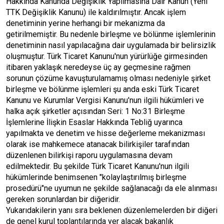
Hakkında Kanunda Değişiklik Yapılmasına Dair Kanun (Yeni
TTK Değişiklik Kanunu) ile kaldırılmıştır. Ancak işlem
denetiminin yerine herhangi bir mekanizma da
getirilmemiştir. Bu nedenle birleşme ve bölünme işlemlerinin
denetiminin nasıl yapılacağına dair uygulamada bir belirsizlik
oluşmuştur. Türk Ticaret Kanunu'nun yürürlüğe girmesinden
itibaren yaklaşık neredeyse üç ay geçmesine rağmen
sorunun çözüme kavuşturulamamış olması nedeniyle şirket
birleşme ve bölünme işlemleri şu anda eski Türk Ticaret
Kanunu ve Kurumlar Vergisi Kanunu'nun ilgili hükümleri ve
halka açık şirketler açısından Seri: 1 No:31 Birleşme
İşlemlerine İlişkin Esaslar Hakkında Tebliğ uyarınca
yapılmakta ve denetim ve hisse değerleme mekanizması
olarak ise mahkemece atanacak bilirkişiler tarafından
düzenlenen bilirkişi raporu uygulamasına devam
edilmektedir. Bu şekilde Türk Ticaret Kanunu'nun ilgili
hükümlerinde benimsenen "kolaylaştırılmış birleşme
prosedürü"ne uyumun ne şekilde sağlanacağı da ele alınması
gereken sorunlardan bir diğeridir.
Yukarıdakilerin yanı sıra beklenen düzenlemelerden bir diğeri
de genel kurul toplantılarında yer alacak bakanlık