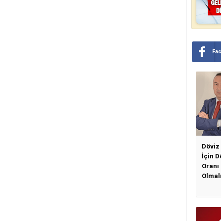
Fa
Döviz
İçin 
Oranı
Olmal