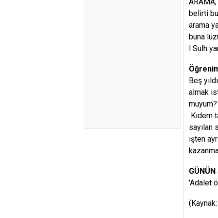
ARAMA, h
belirti b
arama ya
buna lüz
l Sulh ya
Öğrenim
Beş yıld
almak is
muyum? 
Kıdem ta
sayılan 
işten ay
kazanmaz
GÜNÜN
'Adalet 
(Kaynak: