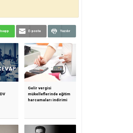
tsapp
E-posta
Yazdır
Gelir vergisi
KDV
mükelleflerinde eğitim
harcamaları indirimi