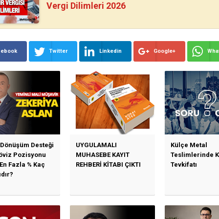
Vergi Dilimleri 2026
cebook
Twitter
Linkedin
Google+
Wha
 Dönüşüm Desteği
UYGULAMALI
Külçe Metal
Döviz Pozisyonu
MUHASEBE KAYIT
Teslimlerinde 
 En Fazla % Kaç
REHBERİ KİTABI ÇIKTI
Tevkifatı
ıdır?