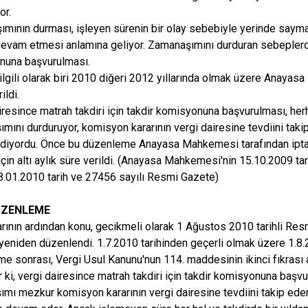
or.
mının durması, işleyen sürenin bir olay sebebiyle yerinde sayma
evam etmesi anlamına geliyor. Zamanaşımını durduran sebeplerden 
nuna başvurulması.
ilgili olarak biri 2010 diğeri 2012 yıllarında olmak üzere Anayasa 
ildi.
iresince matrah takdiri için takdir komisyonuna başvurulması, her
mını durduruyor, komisyon kararının vergi dairesine tevdiini tak
iyordu. Önce bu düzenleme Anayasa Mahkemesi tarafından iptal ed
için altı aylık süre verildi. (Anayasa Mahkemesi'nin 15.10.2009 ta
08.01.2010 tarih ve 27456 sayılı Resmi Gazete)
ÜZENLEME
rarının ardından konu, gecikmeli olarak 1 Ağustos 2010 tarihli Re
yeniden düzenlendi. 1.7.2010 tarihinden geçerli olmak üzere 1.8.2
e sonrası, Vergi Usul Kanunu'nun 114. maddesinin ikinci fıkrası a
r ki, vergi dairesince matrah takdiri için takdir komisyonuna başv
mı mezkur komisyon kararının vergi dairesine tevdiini takip eden