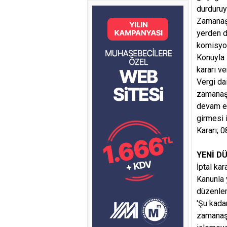
durduruy
Zamanaşı
yerden d
komisyo
Konuyla 
kararı ver
Vergi da
zamanaşı
devam ed
girmesi 
Kararı; 
YENİ D
İptal ka
Kanunla 
düzenlem
'Şu kada
zamanaşı