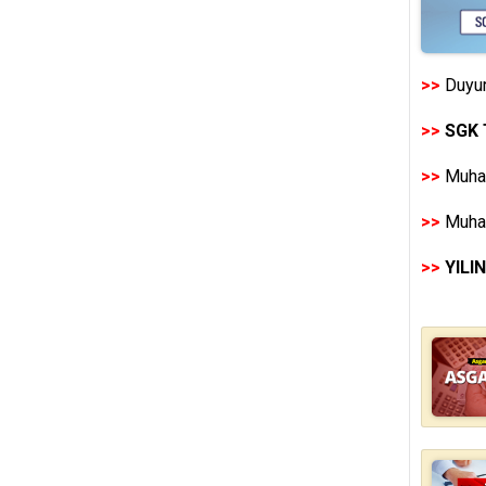
>>
Duyur
>>
SGK 
>>
Muhas
>>
Muhas
>>
YILI