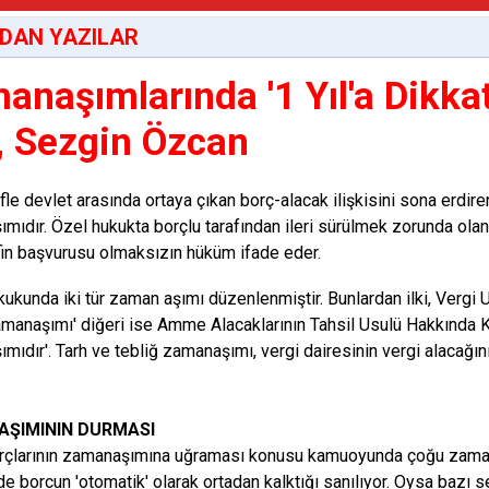
DAN YAZILAR
anaşımlarında '1 Yıl'a Dikkat
, Sezgin Özcan
le devlet arasında ortaya çıkan borç-alacak ilişkisini sona erdir
mıdır. Özel hukukta borçlu tarafından ileri sürülmek zorunda ol
in başvurusu olmaksızın hüküm ifade eder.
kukunda iki tür zaman aşımı düzenlenmiştir. Bunlardan ilki, Vergi
amanaşımı' diğeri ise Amme Alacaklarının Tahsil Usulü Hakkında K
mıdır'. Tarh ve tebliğ zamanaşımı, vergi dairesinin vergi alacağın
ŞIMININ DURMASI
rçlarının zamanaşımına uğraması konusu kamuoyunda çoğu zaman y
de borcun 'otomatik' olarak ortadan kalktığı sanılıyor. Oysa bazı 