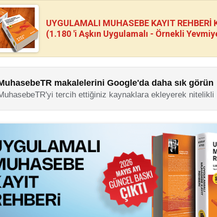
UYGULAMALI MUHASEBE KAYIT REHBERİ Kİ
(1.180 'i Aşkın Uygulamalı - Örnekli Yevmiy
MuhasebeTR makalelerini Google'da daha sık görün
MuhasebeTR'yi tercih ettiğiniz kaynaklara ekleyerek nitelikli