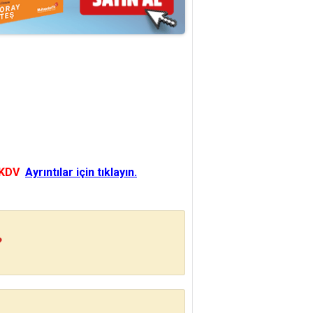
 KDV
Ayrıntılar için tıklayın.
?