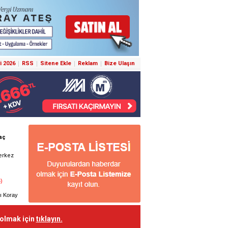
i 2026
RSS
Sitene Ekle
Reklam
Bize Ulaşın
 olmak için
tıklayın.