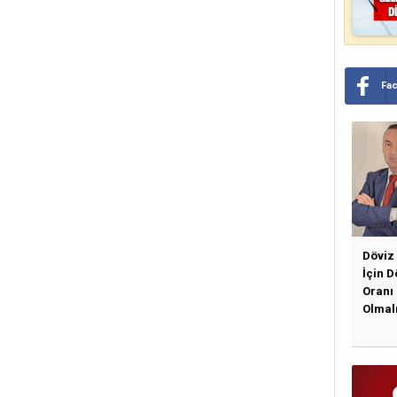
Fa
Döviz
İçin 
Oranı
Olmal