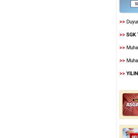
>>
Duyur
>>
SGK 
>>
Muhas
>>
Muhas
>>
YILI