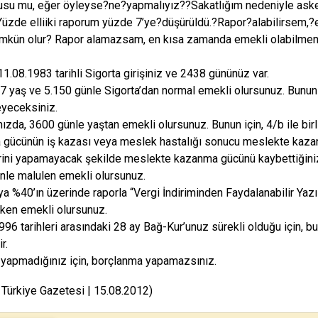
su mu, eğer öyleyse?ne?yapmalıyız??Sakatlığım nedeniyle aske
üzde elliiki raporum yüzde 7’ye?düşürüldü.?Rapor?alabilirsem
ümkün olur? Rapor alamazsam, en kısa zamanda emekli olabilme
1.08.1983 tarihli Sigorta girişiniz ve 2438 gününüz var.
 47 yaş ve 5.150 günle Sigorta’dan normal emekli olursunuz. Bunun iç
eyeceksiniz.
nızda, 3600 günle yaştan emekli olursunuz. Bunun için, 4/b ile b
 gücünün iş kazası veya meslek hastalığı sonucu meslekte kaza
rini yapamayacak şekilde meslekte kazanma gücünü kaybettiğinize
nle malulen emekli olursunuz.
a %40’ın üzerinde raporla “Vergi İndiriminden Faydalanabilir Yazıs
rken emekli olursunuz.
96 tarihleri arasındaki 28 ay Bağ-Kur’unuz sürekli olduğu için, bu 
ir.
 yapmadığınız için, borçlanma yapamazsınız.
 Türkiye Gazetesi | 15.08.2012)