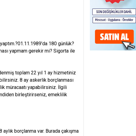
k?yaptım.?01.11.1989’da 180 günlük?
ması yapmam gerekir mi? Sigorta ile
denmiş toplam 22 yıl 1 ay hizmetiniz
bilirsiniz. 8 ay askerlik borçlanması
 müracaatı yapabilirsiniz. İlgili
diden birleştirirseniz, emeklilik
8 aylık borçlanma var. Burada çakışma