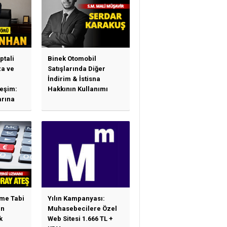
ptali
Binek Otomobil
a ve
Satışlarında Diğer
İndirim & İstisna
leşim:
Hakkının Kullanımı
arına
sas
e
ime Tabi
Yılın Kampanyası:
en
Muhasebecilere Özel
k
Web Sitesi 1.666 TL +