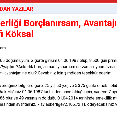
DAN YAZILAR
erliği Borçlanırsam, Avantaj
fi Köksal
rdem
65 doğumluyum. Sigorta girişim 01.06.1987 olup, 8.500 gün prim
ak?yaptım.?Askerlik borçlanması yaparsam ne zaman, yapmazsam
m, avantajım ne olur? Cevabınız için şimdiden teşekkür ederim.
erdiğiniz bilgilere göre; 25 yıl, 50 yaş ve 5.375 günle emekli olab
Askerliğiniz 01.06.1987 tarihinden önce olduğu için, sadece 7 ayını
86 olur ve 49 yaşınızın dolduğu 01.04.2014 tarihinde emeklilik mü
asından avantajınız, 7 ay askerliğe?2.106,72 TL ödeyeceksiniz v