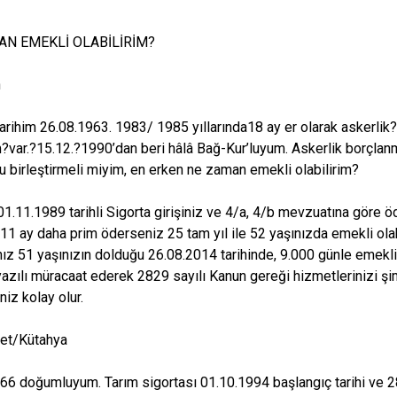
AN EMEKLİ OLABİLİRİM?
n
rihim 26.08.1963. 1983/ 1985 yıllarında18 ay er olarak askerli
?var.?15.12.?1990’dan beri hâlâ Bağ-Kur’luyum. Askerlik borçlan
u birleştirmeli miyim, en erken ne zaman emekli olabilirim?
1.11.1989 tarihli Sigorta girişiniz ve 4/a, 4/b mevzuatına göre ö
ıl 11 ay daha prim öderseniz 25 tam yıl ile 52 yaşınızda emekli ola
ız 51 yaşınızın dolduğu 26.08.2014 tarihinde, 9.000 günle emeklilik
azılı müracaat ederek 2829 sayılı Kanun gereği hizmetlerinizi şim
niz kolay olur.
met/Kütahya
66 doğumluyum. Tarım sigortası 01.10.1994 başlangıç tarihi ve 2