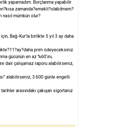
rlik yapamadım. Borçlanma yapabilir
,?en?kısa zamanda?emekli?olabilmem?
m nasıl mümkün olur?
in, Bağ-Kur’la birlikte 5 yıl 3 ay daha
irlikte?11?ay?daha prim ödeyeceksiniz.
nma gücünün en az %60’ını,
 dair çalışamaz raporu alabilirseniz,
ı” alabilirseniz, 3.600 günle engelli
tarihler arasındaki çakışan sigortanız