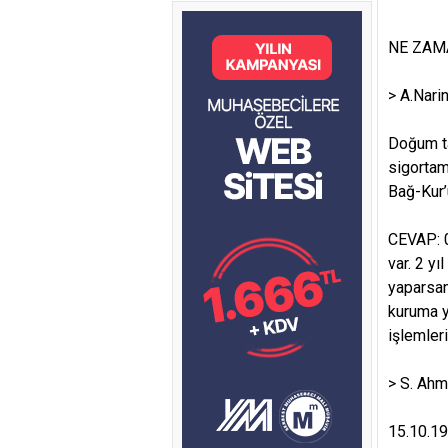
NE ZAM
> A.Nari
Doğum ta
sigortam
Bağ-Kur’
CEVAP: 0
var. 2 y
yaparsan
kuruma y
işlemleri
> S. Ah
15.10.19