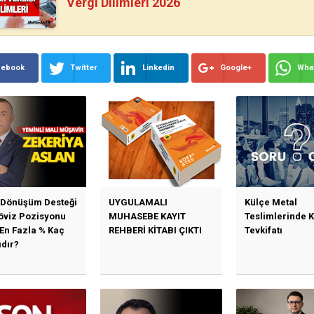
Vergi Dilimleri 2026
cebook
Twitter
Linkedin
Google+
Wha
 Dönüşüm Desteği
UYGULAMALI
Külçe Metal
Döviz Pozisyonu
MUHASEBE KAYIT
Teslimlerinde 
 En Fazla % Kaç
REHBERİ KİTABI ÇIKTI
Tevkifatı
ıdır?