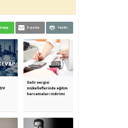
tsapp
E-posta
Yazdır
Gelir vergisi
KDV
mükelleflerinde eğitim
harcamaları indirimi