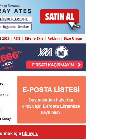
i 2026
RSS
Sitene Ekle
Reklam
Bize Ulaşın
 olmak için
tıklayın.