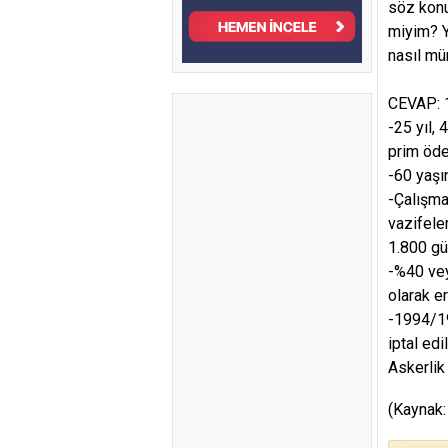
söz konu
miyim? Y
nasıl m
CEVAP: 1
-25 yıl,
prim öd
-60 yaşı
-Çalışma
vazifele
1.800 gü
-%40 vey
olarak e
-1994/19
iptal edil
Askerlik
(Kaynak: