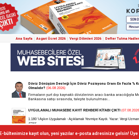
Ana Sayfa
Asgari Ücret 2026
Vergi Dilimleri 2026
Defter Tutma Hadler
E-bültenimize kayıt olun, yeni yazılar e-posta adresinize gelsin! Üye