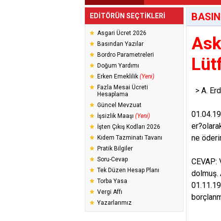
BASIN
EDİTÖRÜN SEÇTİKLERİ
Asgari Ücret 2026
Ask
Basından Yazılar
Bordro Parametreleri
Lüt
Doğum Yardımı
Erken Emeklilik
(Yeni)
Fazla Mesai Ücreti
> A. E
Hesaplama
Güncel Mevzuat
01.04.19
İşsizlik Maaşı
(Yeni)
er?olar
İşten Çıkış Kodları 2026
ne öderi
Kıdem Tazminatı Tavanı
Pratik Bilgiler
Soru-Cevap
CEVAP: V
Tek Düzen Hesap Planı
dolmuş. 
Torba Yasa
01.11.19
Vergi Affı
borçlanm
Yazarlarımız