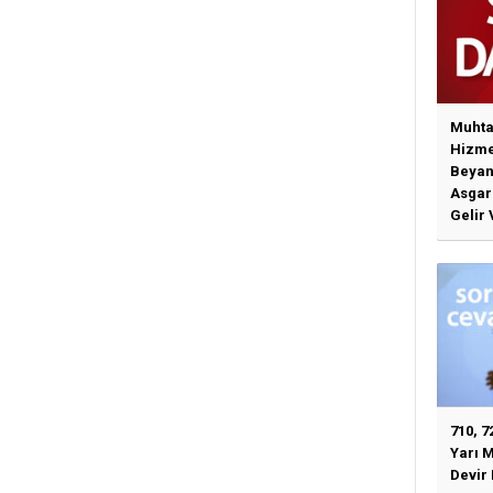
Muhta
Hizme
Beyan
Asgari
Gelir 
Günce
İlişki
710, 7
Yarı 
Devir