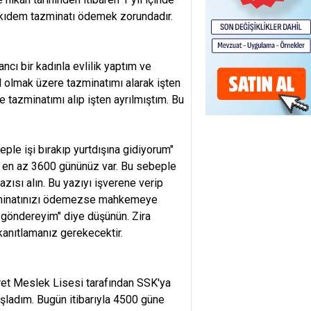
ik) kıdem tazminatı ödemek zorundadır.
cı bir kadınla evlilik yaptım ve
olmak üzere tazminatımı alarak işten
e tazminatımı alıp işten ayrılmıştım. Bu
ple işi bırakıp yurtdışına gidiyorum"
ve en az 3600 gününüz var. Bu sebeple
zısı alın. Bu yazıyı işverene verip
 tazminatınızı ödemezse mahkemeye
i göndereyim" diye düşünün. Zira
kanıtlamanız gerekecektir.
t Meslek Lisesi tarafından SSK'ya
başladım. Bugün itibarıyla 4500 güne