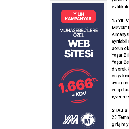
evlilik i
15 YIL 
Mevcut i
Almanya'
ayrılabi
sorun ol
Yaşar Bi
Yaşar Be
diyerek 
en yakın
aynı gün
verip fa
işverene
STAJ S
23 Temm
girişim y