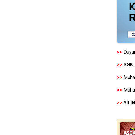
>>
Duyur
>>
SGK 
>>
Muhas
>>
Muhas
>>
YILI