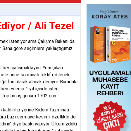
iyor / Ali Tezel
ilmek isteniyor ama Çalışma Bakanı da
. Bana göre seçimlere yaklaştığımız
n beri çalışmaktayım. Yeni çıkan
onele önce tazminatı teklif edilecek,
ğil fon olarak alacak deniyor. Buradaki
; ben evlenip 1 yıl içinde işten
? Toplam iş günüm 1702 gün.
 kaldırılıp yerine Kıdem Tazminatı
 Zira bazı sermaye kesimi, özellikle de
ırın" diye baskı yapıyor. Ülkemizdeki
ikâh tarihinden itibaren 1 yıl içinde