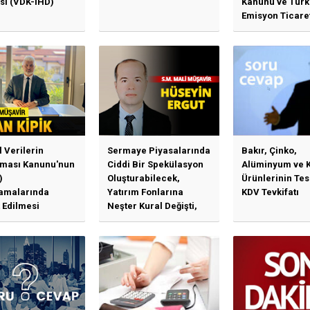
sı (VDK-İHD)
Kanunu ve Türk
Emisyon Ticare
Sistemi (TR-ETS
Uygulama Esasl
l Verilerin
Sermaye Piyasalarında
Bakır, Çinko,
ması Kanunu'nun
Ciddi Bir Spekülasyon
Alüminyum ve 
)
Oluşturabilecek,
Ürünlerinin Te
amalarında
Yatırım Fonlarına
KDV Tevkifatı
 Edilmesi
Neşter Kural Değişti,
en Özet Başlıklar
SPK’dan Kritik Hamle
Haberlerine Sermaye
Piyasası Kurulundan
Yalanlama Ve Yerinde
Bir Açıklama Geldi