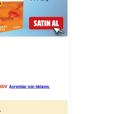
 KDV
Ayrıntılar için tıklayın.
?