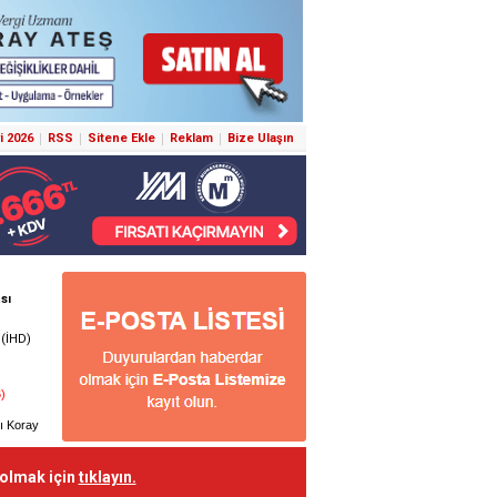
i 2026
RSS
Sitene Ekle
Reklam
Bize Ulaşın
 olmak için
tıklayın.