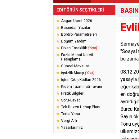
BASIN
EDİTÖRÜN SEÇTİKLERİ
Asgari Ücret 2026
Evl
Basından Yazılar
Bordro Parametreleri
Doğum Yardımı
Sermaye 
Erken Emeklilik
(Yeni)
"Sosyal 
Fazla Mesai Ücreti
bu zaman
Hesaplama
Güncel Mevzuat
08.12.20
İşsizlik Maaşı
(Yeni)
yasayla i
İşten Çıkış Kodları 2026
eğer kab
Kıdem Tazminatı Tavanı
Pratik Bilgiler
en doğru 
Soru-Cevap
ayrıldığ
Tek Düzen Hesap Planı
Burcu K
Torba Yasa
Sayın ok
Vergi Affı
Fonu uyg
Yazarlarımız
ülkemizd
yabancı 