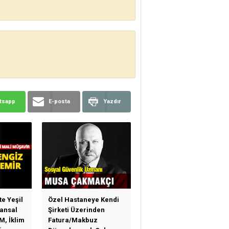
tsapp
E-posta
Yazdır
te Yeşil
Özel Hastaneye Kendi
ansal
Şirketi Üzerinden
M, İklim
Fatura/Makbuz