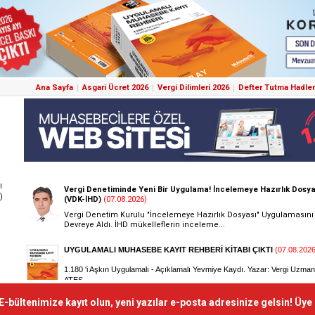
Ana Sayfa
Asgari Ücret 2026
Vergi Dilimleri 2026
Defter Tutma Hadler
!
)
E-bültenimize kayıt olun, yeni yazılar e-posta adresinize gelsin! Üye