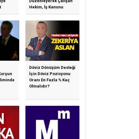
iye
Düzenleyerek Çalışan
t
Hekim, İş Kanunu
)
Hükümlerinden
arı)
Yararlanabilir Mi?
Döviz Dönüşüm Desteği
Kurşun
İçin Döviz Pozisyonu
sliminde
Oranı En Fazla % Kaç
Olmalıdır?