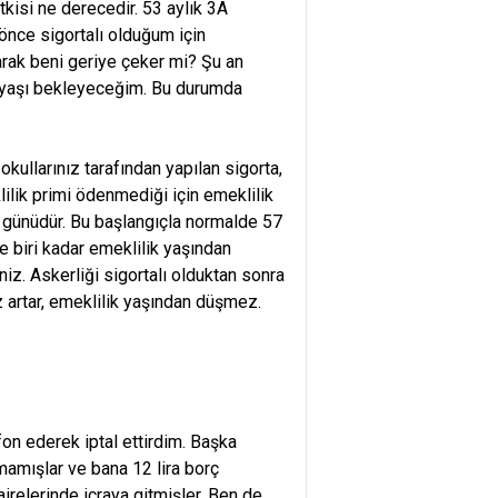
etkisi ne derecedir. 53 aylık 3A
önce sigortalı olduğum için
arak beni geriye çeker mi? Şu an
p yaşı bekleyeceğim. Bu durumda
ullarınız tarafından yapılan sigorta,
ilik primi ödenmediği için emeklilik
7 günüdür. Bu başlangıçla normalde 57
e biri kadar emeklilik yaşından
iz. Askerliği sigortalı olduktan sonra
artar, emeklilik yaşından düşmez.
on ederek iptal ettirdim. Başka
mamışlar ve bana 12 lira borç
airelerinde icraya gitmişler. Ben de