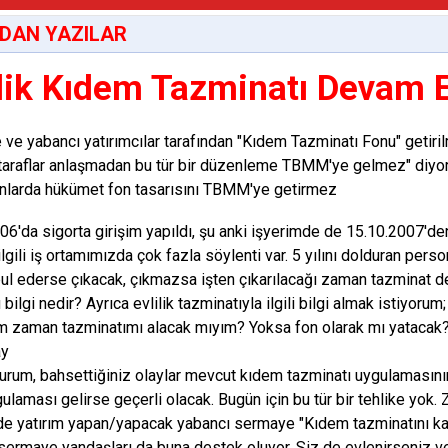
DAN YAZILAR
ilik Kıdem Tazminatı Devam Ed
ve yabancı yatırımcılar tarafından "Kıdem Tazminatı Fonu" getir
taraflar anlaşmadan bu tür bir düzenleme TBMM'ye gelmez" diyor
larda hükümet fon tasarısını TBMM'ye getirmez
06'da sigorta girişim yapıldı, şu anki işyerimde de 15.10.2007'de
lgili iş ortamımızda çok fazla söylenti var. 5 yılını dolduran pers
ul ederse çıkacak, çıkmazsa işten çıkarılacağı zaman tazminat de
bilgi nedir? Ayrıca evlilik tazminatıyla ilgili bilgi almak istiyorum
ım zaman tazminatımı alacak mıyım? Yoksa fon olarak mı yatacak
ay
urum, bahsettiğiniz olaylar mevcut kıdem tazminatı uygulamasının
ulaması gelirse geçerli olacak. Bugün için bu tür bir tehlike yok.
e yatırım yapan/yapacak yabancı sermaye "Kıdem tazminatını kald
sermaye yandaşları da buna destek oluyor. Siz de evlenirseniz ve n