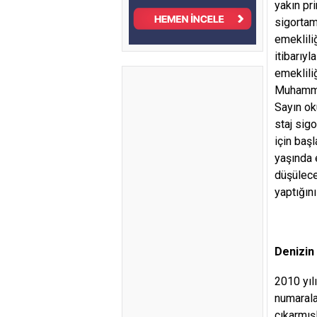
yakın pri
sigortam
emeklili
itibarıy
emeklili
Muhamm
Sayın ok
staj sig
için baş
yaşında 
düşülece
yaptığın
Denizin
2010 yıl
numarala
çıkarmışl