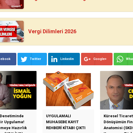
Vergi Dilimleri 2026
cebook
Twitter
Linkedin
Google+
Wha
 Denetiminde
UYGULAMALI
Küresel Ticaret
Bir Uygulama!
MUHASEBE KAYIT
Dönüşümün Fin
emeye Hazırlık
REHBERİ KİTABI ÇIKTI
Anatomisi (SKD