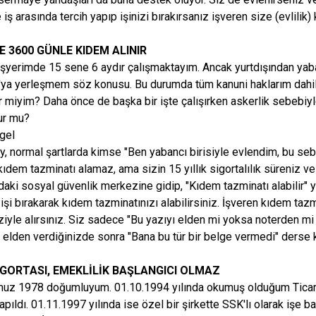
le iş arasında tercih yapıp işinizi bırakırsanız işveren size (evlil
VE 3600 GÜNLE KIDEM ALINIR
şyerimde 15 sene 6 aydır çalışmaktayım. Ancak yurtdışından yaban
ya yerleşmem söz konusu. Bu durumda tüm kanuni haklarım dahil 
lir miyim? Daha önce de başka bir işte çalışırken askerlik sebebiyl
ur mu?
lgel
y, normal şartlarda kimse "Ben yabancı birisiyle evlendim, bu sebe
kıdem tazminatı alamaz, ama sizin 15 yıllık sigortalılık süreniz 
daki sosyal güvenlik merkezine gidip, "Kıdem tazminatı alabilir" ya
 işi bırakarak kıdem tazminatınızı alabilirsiniz. İşveren kıdem
iziyle alırsınız. Siz sadece "Bu yazıyı elden mi yoksa noterden m
 elden verdiğinizde sonra "Bana bu tür bir belge vermedi" derse 
İGORTASI, EMEKLİLİK BAŞLANGICI OLMAZ
uz 1978 doğumluyum. 01.10.1994 yılında okumuş olduğum Ticare
apıldı. 01.11.1997 yılında ise özel bir şirkette SSK'lı olarak işe 