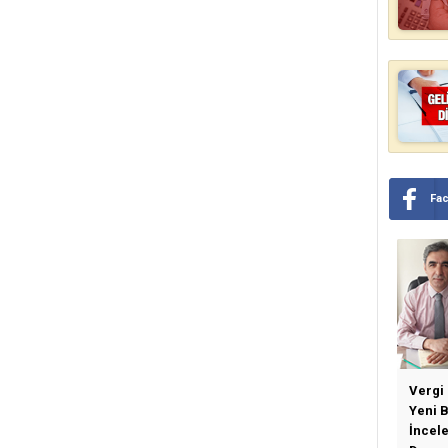
Fa
Vergi
Yeni 
İncel