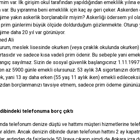
mim var. İlk girişim okul tarafından yapıldığından emeklilik yılına 
 var. Bu yıpranma beni emeklilik için kaç ay geri çeker. Askerden 
ğime yakın askerlik borçlanabilir miyim? Askerliği ödersem yıl ol
la prim günlerimi büyük ölçüde doldurduğum gözlenmekte. Oturu
ğime daha 20 yıl var görünüyor.
ed Ali
urum, meslek lisesinde okurken (veya çıraklık okulunda okurken) ok
ortasıdır ve sadece kısa vadeli prim ödenir. Bu sebeple yani emekl
langıç sayılmaz. Sizin de sosyal güvenlik başlangıcınız 1.11.199
en az 5900 günle emekli olursunuz. 53 aylık 3A sigortanızın dörtt
k, yani 13 ay daha erken (55 yaş 11 aylık iken) emekli edileceksin
ızdan borçlanmanızı tavsiye etmem, sadece prim ödeme gününüz 
 dibindeki telefonuma borç çıktı
ında telefonum denize düştü ve hattımı müşteri hizmetlerine telef
r aldım. Ancak denizin dibinde duran telefonun hattını 2 ay kapat
ar, ardından da faizleriyle 50 liraya çıkarıp şimdi de Ankara icra d