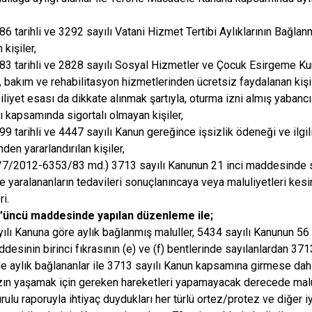
6 tarihli ve 3292 sayılı Vatani Hizmet Tertibi Aylıklarının Bağl
 kişiler,
3 tarihli ve 2828 sayılı Sosyal Hizmetler ve Çocuk Esirgeme K
 bakım ve rehabilitasyon hizmetlerinden ücretsiz faydalanan kişil
liyet esası da dikkate alınmak şartıyla, oturma izni almış yabancı
 kapsamında sigortalı olmayan kişiler,
9 tarihli ve 4447 sayılı Kanun gereğince işsizlik ödeneği ve ilgil
en yararlandırılan kişiler,
4/7/2012-6353/83 md.) 3713 sayılı Kanunun 21 inci maddesinde s
e yaralananların tedavileri sonuçlanıncaya veya maluliyetleri kes
i.
’üncü maddesinde yapılan düzenleme ile;
ılı Kanuna göre aylık bağlanmış maluller, 5434 sayılı Kanunun 5
ddesinin birinci fıkrasının (e) ve (f) bentlerinde sayılanlardan 37
e aylık bağlananlar ile 3713 sayılı Kanun kapsamına girmese dah
ın yaşamak için gereken hareketleri yapamayacak derecede malul
rulu raporuyla ihtiyaç duydukları her türlü ortez/protez ve diğer iy