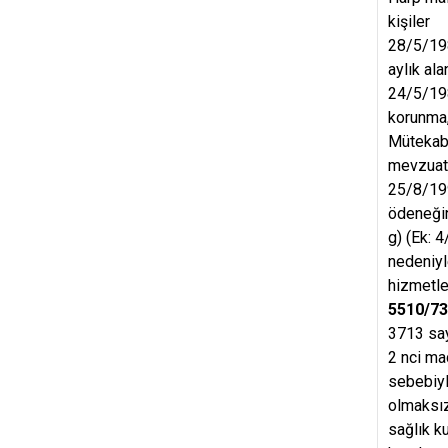
kişiler
28/5/198
aylık alan
24/5/198
korunma,
Mütekabi
mevzuatı
25/8/199
ödeneğind
g) (Ek: 
nedeniyl
hizmetler
5510/73
3713 say
2 nci ma
sebebiyl
olmaksız
sağlık ku