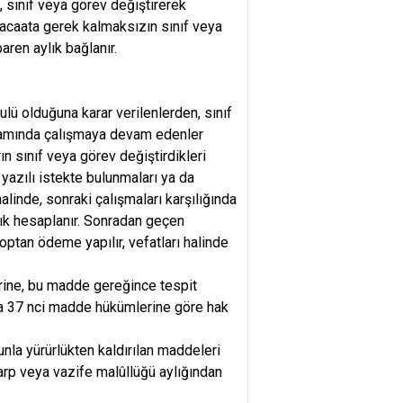
 sınıf veya görev değiştirerek
acaata gerek kalmaksızın sınıf veya
aren aylık bağlanır.
ü olduğuna karar verilenlerden, sınıf
psamında çalışmaya devam edenler
n sınıf veya görev değiştirdikleri
yazılı istekte bulunmaları ya da
linde, sonraki çalışmaları karşılığında
ık hesaplanır. Sonradan geçen
optan ödeme yapılır, vefatları halinde
erine, bu madde gereğince tespit
ca 37 nci madde hükümlerine göre hak
nla yürürlükten kaldırılan maddeleri
arp veya vazife malûllüğü aylığından