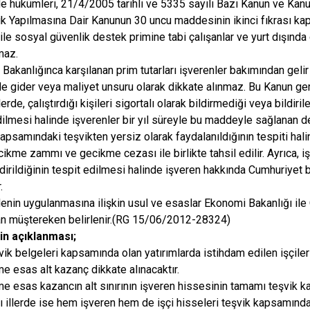
 hükümleri, 21/4/2005 tarihli ve 5335 sayılı Bazı Kanun ve K
ik Yapılmasına Dair Kanunun 30 uncu maddesinin ikinci fıkrası kap
 ile sosyal güvenlik destek primine tabi çalışanlar ve yurt dışında 
maz.
Bakanlığınca karşılanan prim tutarları işverenler bakımından gelir
de gider veya maliyet unsuru olarak dikkate alınmaz. Bu Kanun ge
rde, çalıştırdığı kişileri sigortalı olarak bildirmediği veya bildiril
dilmesi halinde işverenler bir yıl süreyle bu maddeyle sağlanan 
psamındaki teşvikten yersiz olarak faydalanıldığının tespiti hali
cikme zammı ve gecikme cezası ile birlikte tahsil edilir. Ayrıca, iş
ldirildiğinin tespit edilmesi halinde işveren hakkında Cumhuriyet
r.
nin uygulanmasına ilişkin usul ve esaslar Ekonomi Bakanlığı ile
an müştereken belirlenir.(RG 15/06/2012-28324)
n açıklanması;
ik belgeleri kapsamında olan yatırımlarda istihdam edilen işçiler 
e esas alt kazanç dikkate alınacaktır.
e esas kazancın alt sınırının işveren hissesinin tamamı teşvik k
 illerde ise hem işveren hem de işçi hisseleri teşvik kapsamında 