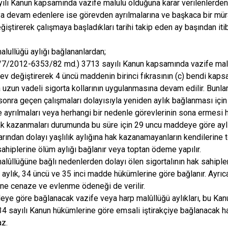
ılı Kanun kapsamında vazife malulü olduğuna karar verilenlerden,
a devam edenlere ise görevden ayrılmalarına ve başkaca bir mür
iştirerek çalışmaya başladıkları tarihi takip eden ay başından itib
alullüğü aylığı bağlananlardan;
4/7/2012-6353/82 md.) 3713 sayılı Kanun kapsamında vazife malul
ev değiştirerek 4 üncü maddenin birinci fıkrasının (c) bendi ka
 uzun vadeli sigorta kollarının uygulanmasına devam edilir. Bunları
 sonra geçen çalışmaları dolayısıyla yeniden aylık bağlanması için 
 ayrılmaları veya herhangi bir nedenle görevlerinin sona ermesi ha
ak kazanmaları durumunda bu süre için 29 uncu maddeye göre ayl
arından dolayı yaşlılık aylığına hak kazanamayanların kendilerine t
sahiplerine ölüm aylığı bağlanır veya toptan ödeme yapılır.
alûllüğüne bağlı nedenlerden dolayı ölen sigortalının hak sahipl
 aylık, 34 üncü ve 35 inci madde hükümlerine göre bağlanır. Ayrı
ine cenaze ve evlenme ödeneği de verilir.
ye göre bağlanacak vazife veya harp malûllüğü aylıkları, bu Kanu
34 sayılı Kanun hükümlerine göre emsali iştirakçiye bağlanacak h
az.