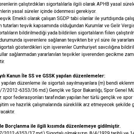
enlerin çalıştırdıkları sigortalılarla ilgili olarak APHB yasal sür
lerin yasal süreler içinde ödenmesi gerekiyor.
eşvik Emekli olarak çalışan SGDP tabi olanlar ile yurtdışında çal
 tutarları teşvik kapsamında olduğundan Kurumlar ve Gelir Vergis
talıların bildirilmediği yada bildirilen sigortalıların fiilen çalışt
durumunda işverenlere sağlanan teşvikten bir yıl süre ile yararlan
sigortalı gösterdikleri için işverenler Cumhuriyet savcılığına bildiril
ullar sağlanmadan yararlanılan teşvikler işverenden gecikme zammı
ir.
yılı Kanun İle SS ve GSSK yapılan düzenlemeler:
yapılan düzenleme ile sigortalı sayılmayanlara (m) bendi eklenmi
4/7/2012-6353/36 md.) Gençlik ve Spor Bakanlığı, Spor Genel Mü
spor federasyonları tarafından yapılan her türlü gençlik ve spor faa
itim ve hazırlık çalışmalarında süreklilik arz etmeyecek şekilde gö
acaktır.
 Borçlanma ile ilgili kısımda düzenlemeye gidilmiştir.
4/7/2012-6353/37 md.) Sigortalı olmaksızın, 8/4/1929 tarihli ve 