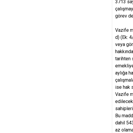
3713 say
çalışmay
görev değ
Vazife m
d) (Ek: 
veya gör
hakkında
tarihten
emekliye
aylığa h
çalışmal
ise hak 
Vazife m
edilecek
sahipler
Bu madde
dahil 54
az olam