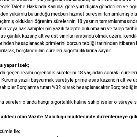
ecek Talebe Hakkında Kanuna göre yurt dışına gönderilen ve öğr
den yükümlü bulunduğu mecburi hizmet süresini tamamlamış olanl
eçirmiş oldukları öğrenim sürelerinin 18 yaşının tamamlanmasınd
inin veya hak sahiplerinin yazılı talepte bulunmaları ve talep tar
as günlük kazanç alt ve üst sınırları arasında olmak üzere, kendi
rinden hesaplanacak primlerini borcun tebliği tarihinden itibaren b
rılarak, borçlandırılan süreleri sigortalılıklarına sayılır.
a yapar isek;
nda geçen resmi öğrencilik sürelerini 18 yaşından sonraki süreleri
i Kuruma yazılı başvurmak suretiyle prime esas kazancın alt ve üst
sahipler.Borçlanma tutarı %32 olarak hesaplanacaktır.Borç tebliğin
 süreleri o anda hangi sigortalılık haline sahip iseler o süreye sa
maddesi olan Vazife Malullüğü maddesinde düzenlemeye gidil
cümle ile;