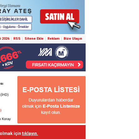
i 2026
RSS
Sitene Ekle
Reklam
Bize Ulaşın
 olmak için
tıklayın.