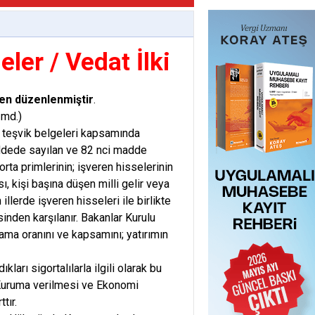
er / Vedat İlki
den düzenlenmiştir
.
 md.)
n teşvik belgeleri kapsamında
maddede sayılan ve 82 nci madde
rta primlerinin; işveren hisselerinin
ı, kişi başına düşen milli gelir veya
lerde işveren hisseleri ile birlikte
inden karşılanır. Bakanlar Kurulu
ama oranını ve kapsamını; yatırımın
ları sigortalılarla ilgili olarak bu
 Kuruma verilmesi ve Ekonomi
ttır.