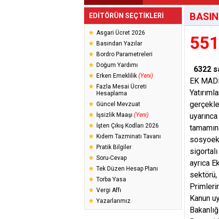
BASIN
EDİTÖRÜN SEÇTİKLERİ
Asgari Ücret 2026
551
Basından Yazılar
Bordro Parametreleri
Doğum Yardımı
6322 s
Erken Emeklilik
(Yeni)
EK MADD
Fazla Mesai Ücreti
Yatırıml
Hesaplama
gerçekle
Güncel Mevzuat
İşsizlik Maaşı
(Yeni)
uyarınca
İşten Çıkış Kodları 2026
tamamına
Kıdem Tazminatı Tavanı
sosyoeko
Pratik Bilgiler
sigortal
Soru-Cevap
ayrıca E
Tek Düzen Hesap Planı
sektörü,
Torba Yasa
Primlerin
Vergi Affı
Kanun uy
Yazarlarımız
Bakanlığ