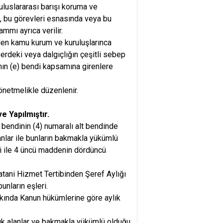
uluslararası barışı koruma ve
, bu görevleri esnasında veya bu
mmı ayrıca verilir.
eden kamu kurum ve kuruluşlarınca
yerdeki veya dalgıçlığın çeşitli sebep
anın (e) bendi kapsamına girenlere
önetmelikle düzenlenir.
e Yapılmıştır.
 bendinin (4) numaralı alt bendinde
ılanlar ile bunların bakmakla yükümlü
leri ile 4 üncü maddenin dördüncü
atani Hizmet Tertibinden Şeref Aylığı
nların eşleri.
kında Kanun hükümlerine göre aylık
lık alanlar ve bakmakla yükümlü olduğu