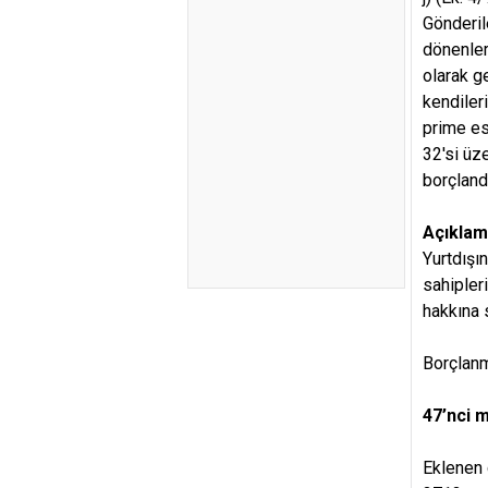
Gönderil
dönenler
olarak g
kendiler
prime es
32'si üze
borçlandı
Açıklam
Yurtdışı
sahipler
hakkına 
Borçlanma
47’nci 
Eklenen 