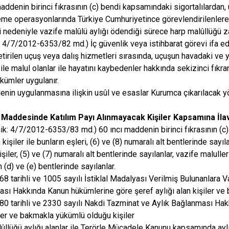
addenin birinci fıkrasının (c) bendi kapsamındaki sigortalılardan, 
me operasyonlarında Türkiye Cumhuriyetince görevlendirilenlere
i nedeniyle vazife malûlü aylığı ödendiği sürece harp malûllüğü za
a: 4/7/2012-6353/82 md.) İç güvenlik veya istihbarat görevi ifa 
etirilen uçuş veya dalış hizmetleri sırasında, uçuşun havadaki ve 
i ile malul olanlar ile hayatını kaybedenler hakkında sekizinci fıkr
ükümler uygulanır.
nin uygulanmasına ilişkin usûl ve esaslar Kurumca çıkarılacak y
 Maddesinde Katılım Payı Alınmayacak Kişiler Kapsamına İlav
şik: 4/7/2012-6353/83 md.) 60 ıncı maddenin birinci fıkrasının (c)
n kişiler ile bunların eşleri, (6) ve (8) numaralı alt bentlerinde say
şiler, (5) ve (7) numaralı alt bentlerinde sayılanlar, vazife malul
n (d) ve (e) bentlerinde sayılanlar.
8 tarihli ve 1005 sayılı İstiklal Madalyası Verilmiş Bulunanlara V
sı Hakkında Kanun hükümlerine göre şeref aylığı alan kişiler ve bu
0 tarihli ve 2330 sayılı Nakdi Tazminat ve Aylık Bağlanması Hak
iler ve bakmakla yükümlü olduğu kişiler
ûllüğü aylığı alanlar ile Terörle Mücadele Kanunu kapsamında ay