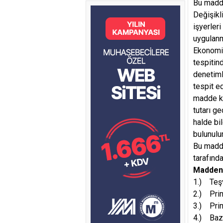
Bu madde
Değişikl
işyerleri
uygulan
Ekonomi 
tespitin
denetimle
tespit e
madde ka
tutarı ge
halde bi
bulunulu
Bu madde
tarafınd
Maddeni
1.) Teşv
2.) Prim
3.) Prim
4.) Bazı