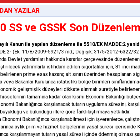
DAN YAZILAR
0 SS ve GSSK Son Düzenlemel
ayılı Kanun ile yapılan düzenleme ile 5510/EK MADDE:2 yeni
E 2- (Ek: 11/8/2009-5921/3 md.; Değişik: 31/5/2012-6322/32
arda Devlet yardımları hakkında kararlar çerçevesinde düzenlene
ştirilecek yatırımlarla istihdam edilen sigortalılar için, 81 inci 
 belirlenen prime esas kazanç alt sınırı üzerinden hesaplanan sigo
 veya Bakanlar Kurulunca istatistiki bölge birimleri sınıflandırmas
nomik gelişmişlik düzeyleri dikkate alınmak suretiyle belirlenen il
ı hisselerinin tamamına kadar olan kısmı Ekonomi Bakanlığı bütçes
konomi Bakanlığınca karşılanacak tutarın uygulama süresini, karşıl
 büyüklüğü ve bulunduğu illere göre farklılaştırmaya yetkilidir.
 Ekonomi Bakanlığınca karşılanabilmesi için işverenlerce, çalıştırdık
arınca aylık prim ve hizmet belgelerinin yasal süresi içerisinde
ınca karşılanmayan tutarın yasal süresi içinde ödenmiş olması şar