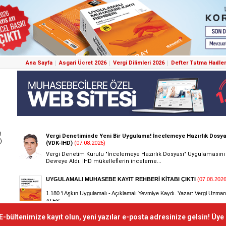
Ana Sayfa
Asgari Ücret 2026
Vergi Dilimleri 2026
Defter Tutma Hadler
!
)
E-bültenimize kayıt olun, yeni yazılar e-posta adresinize gelsin! Üye