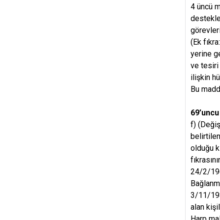
4 üncü m
destekle
görevler
(Ek fıkr
yerine g
ve tesir
ilişkin h
Bu madde
69’uncu
f) (Deği
belirtile
olduğu ki
fıkrasını
24/2/196
Bağlanma
3/11/198
alan kiş
Harp mal