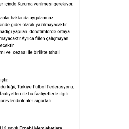
eler içinde Kuruma verilmesi gerekiyor.
ışanlar hakkında uygulanmaz.
inde gider olarak yazılmayacaktır.
ırılmadığı yapılan denetimlerde ortaya
mayacaktır.Ayrıca fiilen çalışmayan
ecektir.
 ve cezası ile birlikte tahsil
ştir.
dürlüğü, Türkiye Futbol Federasyonu,
liyetleri ile bu faaliyetlerle ilgili
revlendirilenler sigortalı
1416 sayılı Ecnebi Memleketlere