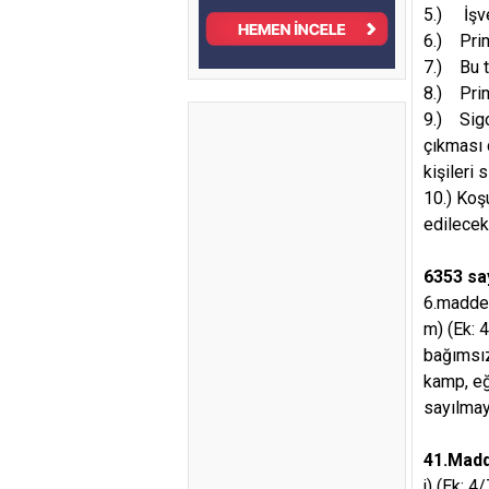
5.) İşver
6.) Prim
7.) Bu t
8.) Prim
9.) Sigor
çıkması 
kişileri 
10.) Koş
edilecekt
6353 sa
6.madde 
m) (Ek: 
bağımsız 
kamp, eğ
sayılmay
41.Madde
j) (Ek: 