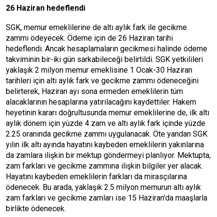
26 Haziran hedeflendi
SGK, memur emeklilerine de altı aylık fark ile gecikme
zammı ödeyecek. Ödeme için de 26 Haziran tarihi
hedeflendi. Ancak hesaplamaların gecikmesi halinde ödeme
takviminin bir-iki gün sarkabileceği belirtildi. SGK yetkilileri
yaklaşık 2 milyon memur emeklisine 1 Ocak-30 Haziran
tarihleri için altı aylık fark ve gecikme zammı ödeneceğini
belirterek, Haziran ayı sona ermeden emeklilerin tüm
alacaklarının hesaplarına yatırılacağını kaydettiler. Hakem
heyetinin kararı doğrultusunda memur emeklilerine de, ilk altı
aylık dönem için yüzde 4 zam ve altı aylık fark içinde yüzde
2.25 oranında gecikme zammı uygulanacak. Öte yandan SGK
yılın ilk altı ayında hayatını kaybeden emeklilerin yakınlarına
da zamlara ilişkin bir mektup göndermeyi planlıyor. Mektupta,
zam farkları ve gecikme zammına ilişkin bilgiler yer alacak.
Hayatını kaybeden emeklilerin farkları da mirasçılarına
ödenecek. Bu arada, yaklaşık 2.5 milyon memurun altı aylık
zam farkları ve gecikme zamları ise 15 Haziran'da maaşlarla
birlikte ödenecek.