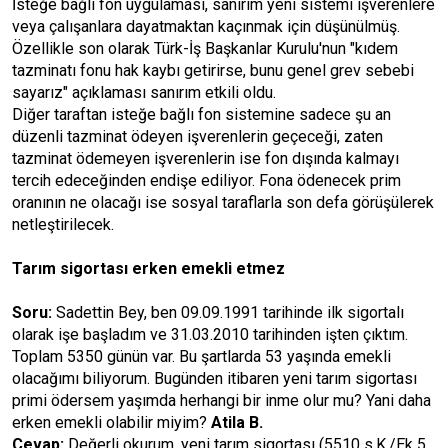
İsteğe bağlı fon uygulaması, sanırım yeni sistemi işverenlere
veya çalışanlara dayatmaktan kaçınmak için düşünülmüş.
Özellikle son olarak Türk-İş Başkanlar Kurulu'nun "kıdem
tazminatı fonu hak kaybı getirirse, bunu genel grev sebebi
sayarız" açıklaması sanırım etkili oldu.
Diğer taraftan isteğe bağlı fon sistemine sadece şu an
düzenli tazminat ödeyen işverenlerin geçeceği, zaten
tazminat ödemeyen işverenlerin ise fon dışında kalmayı
tercih edeceğinden endişe ediliyor. Fona ödenecek prim
oranının ne olacağı ise sosyal taraflarla son defa görüşülerek
netleştirilecek.
Tarım sigortası erken emekli etmez
Soru:
Sadettin Bey, ben 09.09.1991 tarihinde ilk sigortalı
olarak işe başladım ve 31.03.2010 tarihinden işten çıktım.
Toplam 5350 günün var. Bu şartlarda 53 yaşında emekli
olacağımı biliyorum. Bugünden itibaren yeni tarım sigortası
primi ödersem yaşımda herhangi bir inme olur mu? Yani daha
erken emekli olabilir miyim?
Atila B.
Cevap:
Değerli okurum, yeni tarım sigortası (5510 s.K./Ek 5.