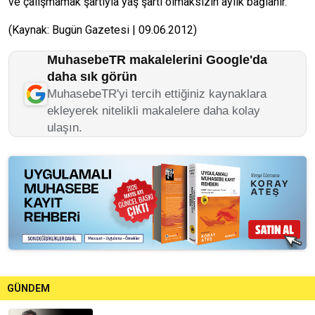
ve çalışmamak şartıyla yaş şartı olmaksızın aylık bağlanır.
(Kaynak: Bugün Gazetesi | 09.06.2012)
MuhasebeTR makalelerini Google'da
daha sık görün
MuhasebeTR'yi tercih ettiğiniz kaynaklara
ekleyerek nitelikli makalelere daha kolay
ulaşın.
GÜNDEM