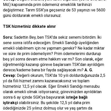
Md.) kapsamında prim ödemeniz emeklilik tarihinizi
değiştirmez. Tarım SSK'ya geçseniz de 53 yaşınızı ve 5600
günü doldurarak emekli olursunuz.
TSK hizmetiniz dikkate alınır
Soru:
Sadettin Bey, ben TSK'da sekiz senemi bitirdim. İki
sene sonra istifa edeceğim. Emekli Sandığı üyeliğinden
emekli olabilmem için ne yapmam gerekir? Ne kadar miktar
ve süre ile prim ödemeliyim? Prim ödemelerimi durdurup
beş yıl sonra devam etme hakkım var mı? Son olarak, eğer
öğretmenliği kazanıp göreve başlarsam TSK'dan ayrıldığım
derece/kademe bana bir fayda sağlayacak mı?
A. G.
Cevap:
Değerli okurum, TSK'da 10 yılı doldurduğunuzda 2,5
yıl da fiili hizmet zammı kazanacaksınız ve toplam
hizmetiniz 12,5 yıl olacak. Eğer Emekli Sandığı mensubu
olarak emekli olmak istiyorsanız, görevinizden ayrıldıktan
sonra 6 ay içinde SGK'ya başvurarak
isteğe bağlı
iştirakçi
olabilirsiniz. Bu şekilde 12,5 yıl daha prim
ödediğinizde 25 yılınız dolmuş olur ve yaş şartını da