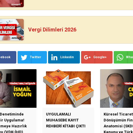
Vergi Dilimleri 2026
cebook
Twitter
Linkedin
Google+
Wha
 Denetiminde
UYGULAMALI
Küresel Ticaret
Bir Uygulama!
MUHASEBE KAYIT
Dönüşümün Fin
emeye Hazırlık
REHBERİ KİTABI ÇIKTI
Anatomisi (SKD
sı (VDK-İHD)
Kanunu ve Türk