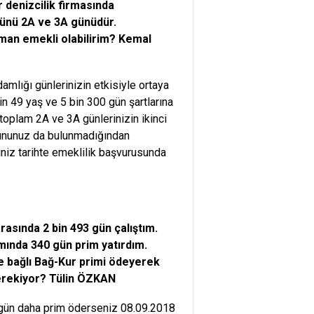
 denizcilik firmasında
günü 2A ve 3A günüdür.
aman emekli olabilirim? Kemal
amlığı günlerinizin etkisiyle ortaya
in 49 yaş ve 5 bin 300 gün şartlarına
toplam 2A ve 3A günlerinizin ikinci
orununuz da bulunmadığından
iniz tarihte emeklilik başvurusunda
rasında 2 bin 493 gün çalıştım.
mında 340 gün prim yatırdım.
e bağlı Bağ-Kur primi ödeyerek
erekiyor? Tülin ÖZKAN
7 gün daha prim öderseniz 08.09.2018