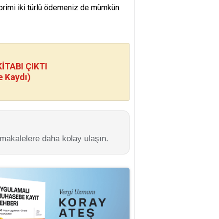
n primi iki türlü ödemeniz de mümkün.
TABI ÇIKTI
e Kaydı)
 makalelere daha kolay ulaşın.