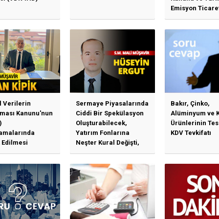
Emisyon Ticare
Sistemi (TR-ETS
Uygulama Esasl
l Verilerin
Sermaye Piyasalarında
Bakır, Çinko,
ması Kanunu'nun
Ciddi Bir Spekülasyon
Alüminyum ve 
)
Oluşturabilecek,
Ürünlerinin Te
amalarında
Yatırım Fonlarına
KDV Tevkifatı
 Edilmesi
Neşter Kural Değişti,
en Özet Başlıklar
SPK’dan Kritik Hamle
Haberlerine Sermaye
Piyasası Kurulundan
Yalanlama Ve Yerinde
Bir Açıklama Geldi