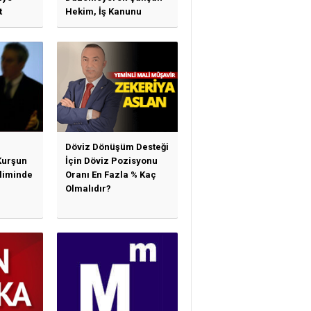
t
Hekim, İş Kanunu
)
Hükümlerinden
arı)
Yararlanabilir Mi?
Döviz Dönüşüm Desteği
Kurşun
İçin Döviz Pozisyonu
sliminde
Oranı En Fazla % Kaç
Olmalıdır?