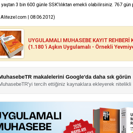
e yaştan 3 bin 600 günle SSK’lılıktan emekli olabilirsiniz. 767 gü
 Alitezel.com | 08.06.2012)
UYGULAMALI MUHASEBE KAYIT REHBERİ Kİ
(1.180 'i Aşkın Uygulamalı - Örnekli Yevmiy
MuhasebeTR makalelerini Google'da daha sık görün
MuhasebeTR'yi tercih ettiğiniz kaynaklara ekleyerek nitelikli