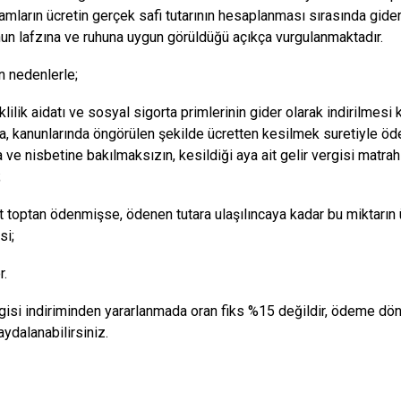
amların ücretin gerçek safi tutarının hesaplanması sırasında gider 
un lafzına ve ruhuna uygun görüldüğü açıkça vurgulanmaktadır.
n nedenlerle;
lilik aidatı ve sosyal sigorta primlerinin gider olarak indirilmes
a, kanunlarında öngörülen şekilde ücretten kesilmek suretiyle öd
a ve nisbetine bakılmaksızın, kesildiği aya ait gelir vergisi matra
;
t toptan ödenmişse, ödenen tutara ulaşılıncaya kadar bu miktarın ü
si;
r.
rgisi indiriminden yararlanmada oran fiks %15 değildir, ödeme dö
aydalanabilirsiniz.