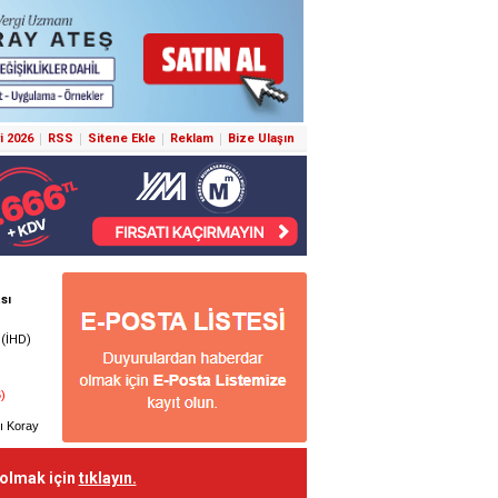
i 2026
RSS
Sitene Ekle
Reklam
Bize Ulaşın
 olmak için
tıklayın.