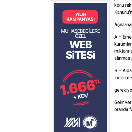
konu rak
Kanunu'n
Açıklana
A – Emek
kurumlar
miktarın
alınması
B – Aida
indirilme
gerekiyo
Gelir ve
oranda f