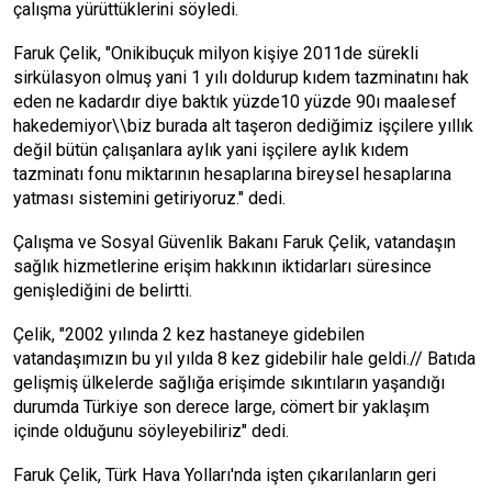
çalışma yürüttüklerini söyledi.
Faruk Çelik, "Onikibuçuk milyon kişiye 2011de sürekli
sirkülasyon olmuş yani 1 yılı doldurup kıdem tazminatını hak
eden ne kadardır diye baktık yüzde10 yüzde 90ı maalesef
hakedemiyor\\biz burada alt taşeron dediğimiz işçilere yıllık
değil bütün çalışanlara aylık yani işçilere aylık kıdem
tazminatı fonu miktarının hesaplarına bireysel hesaplarına
yatması sistemini getiriyoruz." dedi.
Çalışma ve Sosyal Güvenlik Bakanı Faruk Çelik, vatandaşın
sağlık hizmetlerine erişim hakkının iktidarları süresince
genişlediğini de belirtti.
Çelik, "2002 yılında 2 kez hastaneye gidebilen
vatandaşımızın bu yıl yılda 8 kez gidebilir hale geldi.// Batıda
gelişmiş ülkelerde sağlığa erişimde sıkıntıların yaşandığı
durumda Türkiye son derece large, cömert bir yaklaşım
içinde olduğunu söyleyebiliriz" dedi.
Faruk Çelik, Türk Hava Yolları'nda işten çıkarılanların geri