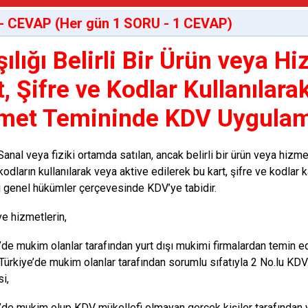
- CEVAP (Her gün 1 SORU - 1 CEVAP)
şılığı Belirli Bir Ürün veya 
t, Şifre ve Kodlar Kullanılar
met Temininde KDV Uygulam
anal veya fiziki ortamda satılan, ancak belirli bir ürün veya hizme
kodların kullanılarak veya aktive edilerek bu kart, şifre ve kodlar
 genel hükümler çerçevesinde KDV’ye tabidir.
ve hizmetlerin,
e’de mukim olanlar tarafından yurt dışı mukimi firmalardan temin ed
Türkiye’de mukim olanlar tarafından sorumlu sıfatıyla 2 No.lu KD
i,
e’de mukim olup KDV mükellefi olmayan gerçek kişiler tarafından 