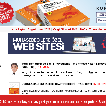
Ana Sayfa
Asgari Ücret 2026
Vergi Dilimleri 2026
Defter Tutma Hadler
!
)
E-bültenimize kayıt olun, yeni yazılar e-posta adresinize gelsin! Üye