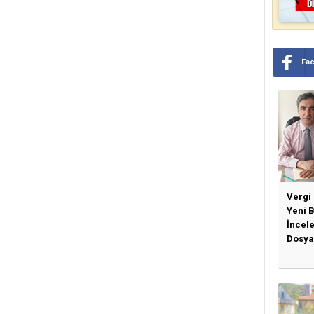
Fa
Vergi
Yeni 
İncel
Dosya