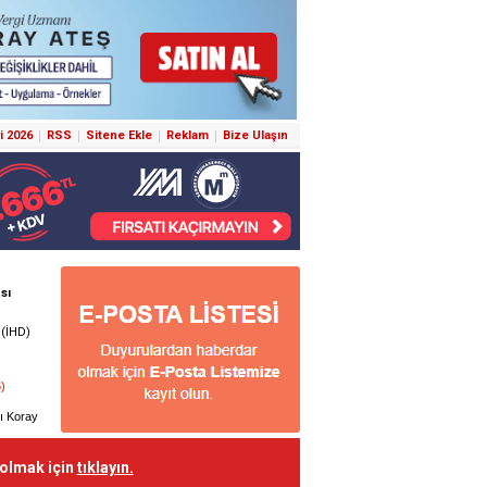
i 2026
RSS
Sitene Ekle
Reklam
Bize Ulaşın
 olmak için
tıklayın.