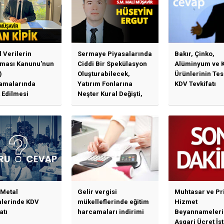
l Verilerin
Sermaye Piyasalarında
Bakır, Çinko,
ması Kanunu'nun
Ciddi Bir Spekülasyon
Alüminyum ve 
)
Oluşturabilecek,
Ürünlerinin Te
amalarında
Yatırım Fonlarına
KDV Tevkifatı
 Edilmesi
Neşter Kural Değişti,
en Özet Başlıklar
SPK’dan Kritik Hamle
Haberlerine Sermaye
Piyasası Kurulundan
Yalanlama Ve Yerinde
Bir Açıklama Geldi
 Metal
Gelir vergisi
Muhtasar ve Pr
mlerinde KDV
mükelleflerinde eğitim
Hizmet
atı
harcamaları indirimi
Beyannameleri
Asgari Ücret İs