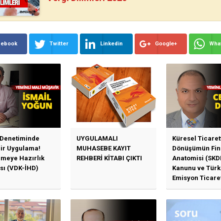
cebook
Twitter
Linkedin
Google+
Wha
 Denetiminde
UYGULAMALI
Küresel Ticaret
Bir Uygulama!
MUHASEBE KAYIT
Dönüşümün Fin
emeye Hazırlık
REHBERİ KİTABI ÇIKTI
Anatomisi (SKD
sı (VDK-İHD)
Kanunu ve Türk
Emisyon Ticare
Sistemi (TR-ETS
Uygulama Esasl