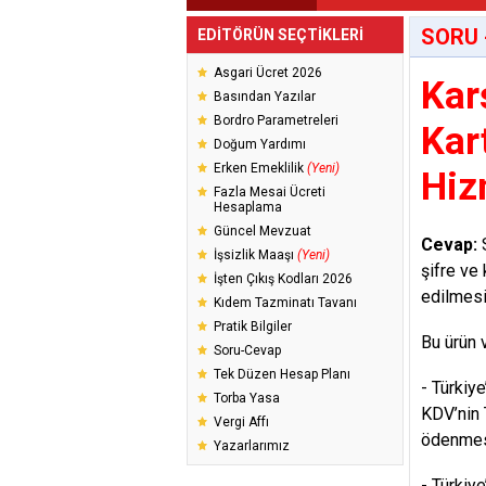
SORU 
EDİTÖRÜN SEÇTİKLERİ
Asgari Ücret 2026
Kar
Basından Yazılar
Bordro Parametreleri
Kar
Doğum Yardımı
Erken Emeklilik
(Yeni)
Hiz
Fazla Mesai Ücreti
Hesaplama
Güncel Mevzuat
Cevap:
S
İşsizlik Maaşı
(Yeni)
şifre ve 
İşten Çıkış Kodları 2026
edilmesi
Kıdem Tazminatı Tavanı
Pratik Bilgiler
Bu ürün 
Soru-Cevap
Tek Düzen Hesap Planı
- Türkiy
Torba Yasa
KDV’nin 
Vergi Affı
ödenmes
Yazarlarımız
- Türkiy