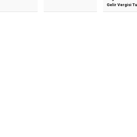
Gelir Vergisi Tu
Güncellenmesi
İlişkin Duyuru