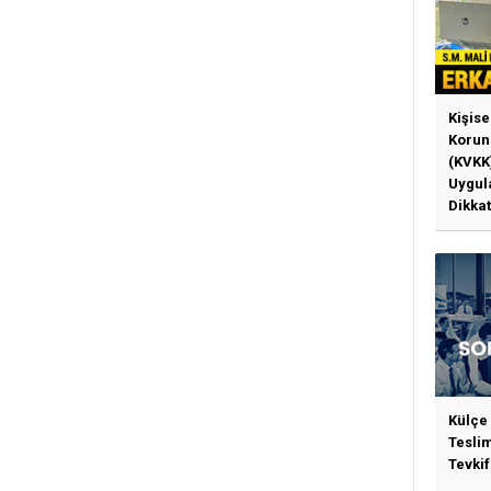
Kişise
Korun
(KVKK
Uygul
Dikkat
Gerek
Külçe
Tesli
Tevkif