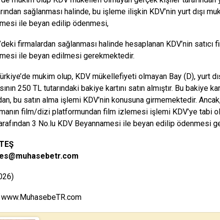
rından sağlanması halinde, bu işleme ilişkin KDV’nin yurt dışı mu
esi ile beyan edilip ödenmesi,
e’deki firmalardan sağlanması halinde hesaplanan KDV’nin satıcı f
esi ile beyan edilmesi gerekmektedir.
Türkiye’de mukim olup, KDV mükellefiyeti olmayan Bay (D), yurt d
sının 250 TL tutarındaki bakiye kartını satın almıştır. Bu bakiye k
an, bu satın alma işlemi KDV’nin konusuna girmemektedir. Ancak, B
irmanın film/dizi platformundan film izlemesi işlemi KDV’ye tabi ol
tarafından 3 No.lu KDV Beyannamesi ile beyan edilip ödenmesi g
ATEŞ
tes@muhasebetr.com
026)
www.MuhasebeTR.com