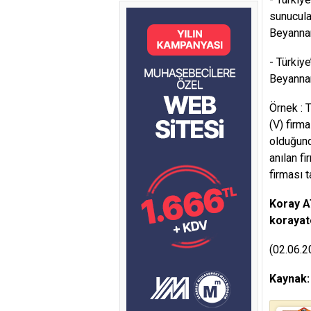
sunucula
Beyannam
- Türkiy
Beyannam
Örnek : 
(V) firma
olduğund
anılan f
firması 
Koray 
koraya
(02.06.2
Kaynak: