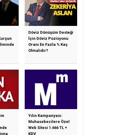
Döviz Dönüşüm Desteği
Kurşun
İçin Döviz Pozisyonu
sliminde
Oranı En Fazla % Kaç
Olmalıdır?
im
Yılın Kampanyası:
Muhasebecilere Özel
nde
Web Sitesi 1.666 TL +
tisna
KDV