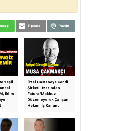
tsapp
E-posta
Yazdır
te Yeşil
Özel Hastaneye Kendi
ansal
Şirketi Üzerinden
M, İklim
Fatura/Makbuz
iye
Düzenleyerek Çalışan
t
Hekim, İş Kanunu
)
Hükümlerinden
arı)
Yararlanabilir Mi?